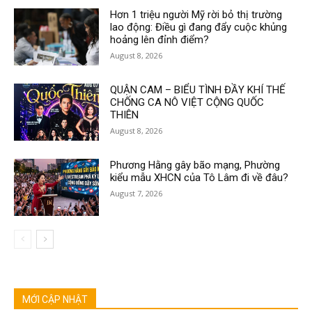
Hơn 1 triệu người Mỹ rời bỏ thị trường
lao động: Điều gì đang đẩy cuộc khủng
hoảng lên đỉnh điểm?
August 8, 2026
QUẬN CAM – BIỂU TÌNH ĐẦY KHÍ THẾ
CHỐNG CA NÔ VIỆT CỘNG QUỐC
THIÊN
August 8, 2026
Phương Hằng gây bão mạng, Phường
kiểu mẫu XHCN của Tô Lâm đi về đâu?
August 7, 2026
MỚI CẬP NHẬT