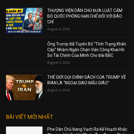
THƯỢNG VIỆN DÂN CHỦ ĐƯA LUẬT CẤM
BỘ QUỐC PHÒNG HẠN CHẾ ĐỐI VỚI BÁO
CHÍ
August 6, 2026
Ông Trump Đã Tuyên Bố “Tình Trạng Khẩn
Cấp” Nhằm Ngăn Chặn Việc Công Khai Hồ
Sơ Tài Chính Của Mình Cho Đài BBC
August 5, 2026
THẾ GIỚI GỌI CHÍNH SÁCH CỦA TRUMP VỀ
IRAN LÀ “NGOẠI GIAO MẪU GIÁO”
August 5, 2026
BÀI VIẾT MỚI NHẤT
Phe Dân Chủ Đang Vạch Ra Kế Hoạch Khác