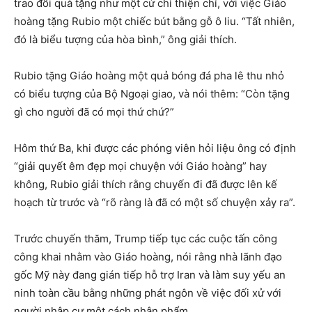
trao đổi quà tặng như một cử chỉ thiện chí, với việc Giáo
hoàng tặng Rubio một chiếc bút bằng gỗ ô liu. “Tất nhiên,
đó là biểu tượng của hòa bình,” ông giải thích.
Rubio tặng Giáo hoàng một quả bóng đá pha lê thu nhỏ
có biểu tượng của Bộ Ngoại giao, và nói thêm: “Còn tặng
gì cho người đã có mọi thứ chứ?”
Hôm thứ Ba, khi được các phóng viên hỏi liệu ông có định
“giải quyết êm đẹp mọi chuyện với Giáo hoàng” hay
không, Rubio giải thích rằng chuyến đi đã được lên kế
hoạch từ trước và “rõ ràng là đã có một số chuyện xảy ra”.
Trước chuyến thăm, Trump tiếp tục các cuộc tấn công
công khai nhằm vào Giáo hoàng, nói rằng nhà lãnh đạo
gốc Mỹ này đang gián tiếp hỗ trợ Iran và làm suy yếu an
ninh toàn cầu bằng những phát ngôn về việc đối xử với
người nhập cư một cách nhân phẩm.