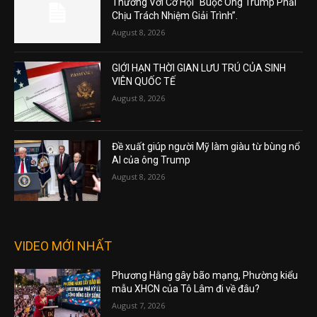
Thường Với Cơ Hội “Buộc Ông Trump Phải
Chịu Trách Nhiệm Giải Trình”.
August 8, 2026
GIỚI HẠN THỜI GIAN LƯU TRÚ CỦA SINH
VIÊN QUỐC TẾ
August 8, 2026
Đề xuất giúp người Mỹ làm giàu từ bùng nổ
AI của ông Trump
August 8, 2026
VIDEO MỚI NHẤT
Phương Hằng gây bão mạng, Phường kiểu
mẫu XHCN của Tô Lâm đi về đâu?
August 7, 2026