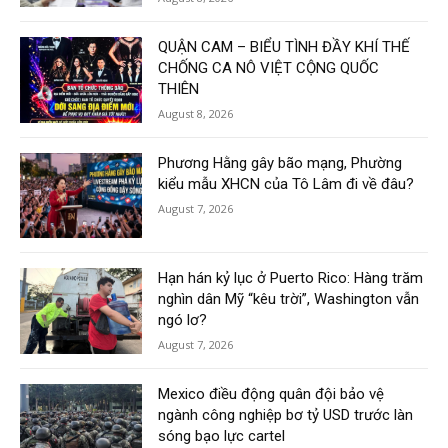
QUẬN CAM – BIỂU TÌNH ĐẦY KHÍ THẾ
CHỐNG CA NÔ VIỆT CỘNG QUỐC
THIÊN
August 8, 2026
Phương Hằng gây bão mạng, Phường
kiểu mẫu XHCN của Tô Lâm đi về đâu?
August 7, 2026
Hạn hán kỷ lục ở Puerto Rico: Hàng trăm
nghìn dân Mỹ “kêu trời”, Washington vẫn
ngó lơ?
August 7, 2026
Mexico điều động quân đội bảo vệ
ngành công nghiệp bơ tỷ USD trước làn
sóng bạo lực cartel