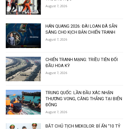
August 7, 2026
HÁN QUANG 2026: ĐÀI LOAN ĐÃ SẴN
SÀNG CHO KỊCH BẢN CHIẾN TRANH
August 7, 2026
CHIẾN TRANH MẠNG: TRIỀU TIÊN ĐỐI
ĐẦU HOA KỲ
August 7, 2026
TRUNG QUỐC: LẦN ĐẦU XÁC NHẬN
THƯƠNG VONG, CĂNG THẲNG TẠI BIỂN
ĐÔNG
August 7, 2026
BẮT CHỦ TỊCH MEKOLOR: BÍ ẨN “10 TỶ