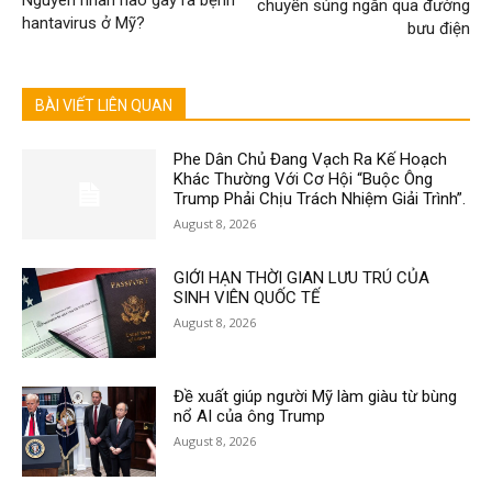
Nguyên nhân nào gây ra bệnh
chuyển súng ngắn qua đường
hantavirus ở Mỹ?
bưu điện
BÀI VIẾT LIÊN QUAN
Phe Dân Chủ Đang Vạch Ra Kế Hoạch
Khác Thường Với Cơ Hội “Buộc Ông
Trump Phải Chịu Trách Nhiệm Giải Trình”.
August 8, 2026
GIỚI HẠN THỜI GIAN LƯU TRÚ CỦA
SINH VIÊN QUỐC TẾ
August 8, 2026
Đề xuất giúp người Mỹ làm giàu từ bùng
nổ AI của ông Trump
August 8, 2026