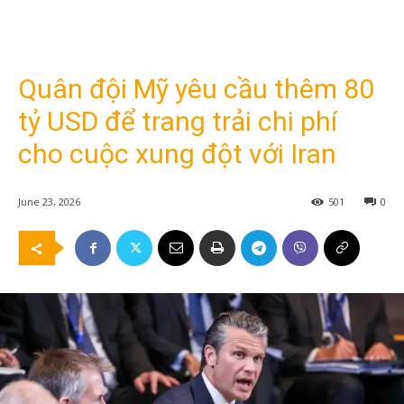
Quân đội Mỹ yêu cầu thêm 80
tỷ USD để trang trải chi phí
cho cuộc xung đột với Iran
June 23, 2026
501
0