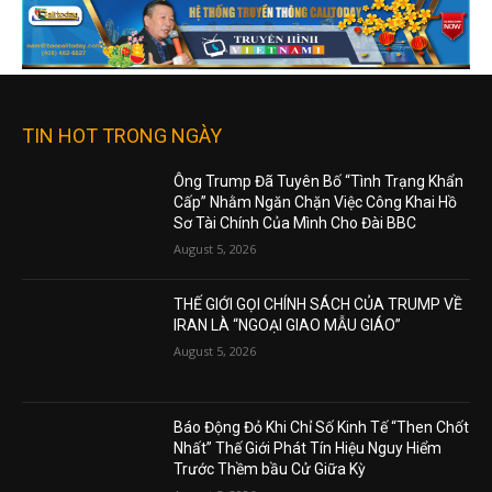
TIN HOT TRONG NGÀY
Ông Trump Đã Tuyên Bố “Tình Trạng Khẩn
Cấp” Nhằm Ngăn Chặn Việc Công Khai Hồ
Sơ Tài Chính Của Mình Cho Đài BBC
August 5, 2026
THẾ GIỚI GỌI CHÍNH SÁCH CỦA TRUMP VỀ
IRAN LÀ “NGOẠI GIAO MẪU GIÁO”
August 5, 2026
Báo Động Đỏ Khi Chỉ Số Kinh Tế “Then Chốt
Nhất” Thế Giới Phát Tín Hiệu Nguy Hiểm
Trước Thềm bầu Cử Giữa Kỳ