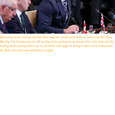
Bộ trưởng Quốc phòng Hoa Kỳ Pete Hegseth (phải) phát biểu tại cuộc họp Hội đồng
Bắc Đại Tây Dương của các Bộ trưởng Quốc phòng trong khuôn khổ cuộc họp các Bộ
trưởng Quốc phòng NATO tại trụ sở NATO vào ngày 18 tháng 6 năm 2026 ở Brussels,
Bỉ. (Ảnh của Omar Havana/Getty Images)