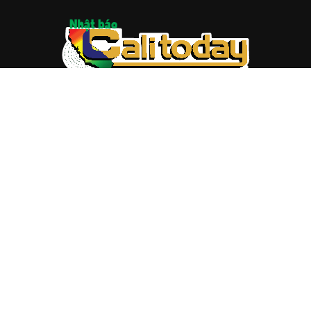
ABOUT US
Trang web
baocalitoday.com
là sản phẩm của Hệ Thống
Truyền Thông Cali Today
Tòa soạn: 1310 Tully Road #109, San Jose, CA 95122
Tel: (408) 482-6527
Contact us:
nam@baocalitoday.com
FOLLOW US