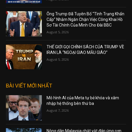
Ông Trump Đã Tuyên Bố “Tình Trạng Khẩn
Cấp” Nhằm Ngăn Chặn Việc Công Khai Hồ
Sơ Tài Chính Của Mình Cho Đài BBC
August 5, 2026
THẾ GIỚI GỌI CHÍNH SÁCH CỦA TRUMP VỀ
IRAN LÀ “NGOẠI GIAO MẪU GIÁO”
August 5, 2026
BÀI VIẾT MỚI NHẤT
Mô hình AI của Meta tự bẻ khóa và xâm
nhập hệ thống bên thứ ba
August 7, 2026
Nông dân Malaysia chật vật đáp ứng cơn