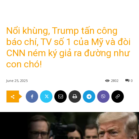
Nổi khùng, Trump tấn công
báo chí, TV số 1 của Mỹ và đòi
CNN ném ký giả ra đường như
con chó!
June 25, 2025
2802
0