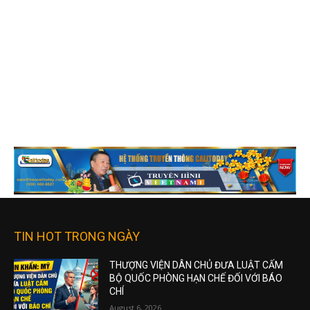
TIN HOT TRONG NGÀY
THƯỢNG VIỆN DÂN CHỦ ĐƯA LUẬT CẤM
BỘ QUỐC PHÒNG HẠN CHẾ ĐỐI VỚI BÁO
CHÍ
August 6, 2026