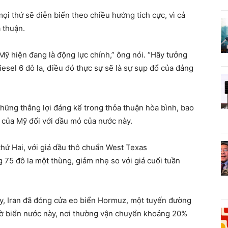
ọi thứ sẽ diễn biến theo chiều hướng tích cực, vì cả
 thuận.
Mỹ hiện đang là động lực chính,” ông nói. “Hãy tưởng
iesel 6 đô la, điều đó thực sự sẽ là sự sụp đổ của đảng
hững thắng lợi đáng kể trong thỏa thuận hòa bình, bao
t của Mỹ đối với dầu mỏ của nước này.
thứ Hai, với giá dầu thô chuẩn West Texas
 75 đô la một thùng, giảm nhẹ so với giá cuối tuần
ay, Iran đã đóng cửa eo biển Hormuz, một tuyến đường
 biển nước này, nơi thường vận chuyển khoảng 20% ​​