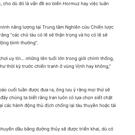
ủ, cho dù đó là vấn đề eo biển Hormuz hay việc tuân
n ninh năng lượng tại Trung tâm Nghiên cứu Chiến lược
 rằng “các chủ tàu có lẽ sẽ thận trọng và họ có lẽ sẽ
động bình thường”.
ơi uy tín… những tên tuổi lớn trong giới chính thống,
hư thời kỳ trước chiến tranh ở vùng Vịnh hay không,”
áo cuối tuần được đưa ra, ông lưu ý rằng mọi thứ sẽ
ờ đây chúng ta biết rằng Iran luôn có lựa chọn siết chặt
ại các hành động thù địch chống lại tàu thuyền hoặc tài
huyển dầu bằng đường thủy sẽ được triển khai, dù có