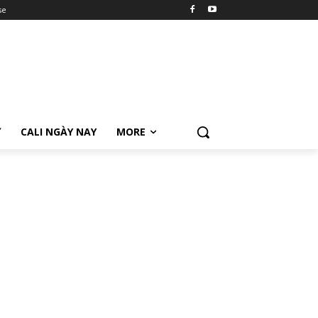
se
Ữ
CALI NGÀY NAY
MORE