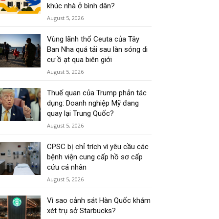
khúc nhà ở bình dân?
August 5, 2026
Vùng lãnh thổ Ceuta của Tây
Ban Nha quá tải sau làn sóng di
cư ồ ạt qua biên giới
August 5, 2026
Thuế quan của Trump phản tác
dụng: Doanh nghiệp Mỹ đang
quay lại Trung Quốc?
August 5, 2026
CPSC bị chỉ trích vì yêu cầu các
bệnh viện cung cấp hồ sơ cấp
cứu cá nhân
August 5, 2026
Vì sao cảnh sát Hàn Quốc khám
xét trụ sở Starbucks?