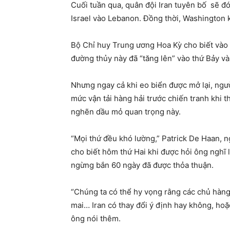
Cuối tuần qua, quân đội Iran tuyên bố sẽ đ
Israel vào Lebanon. Đồng thời, Washington
Bộ Chỉ huy Trung ương Hoa Kỳ cho biết vào 
đường thủy này đã “tăng lên” vào thứ Bảy và
Nhưng ngay cả khi eo biển được mở lại, ngườ
mức vận tải hàng hải trước chiến tranh khi t
nghẽn dầu mỏ quan trọng này.
“Mọi thứ đều khó lường,” Patrick De Haan, 
cho biết hôm thứ Hai khi được hỏi ông nghĩ 
ngừng bắn 60 ngày đã được thỏa thuận.
“Chúng ta có thể hy vọng rằng các chủ hàng s
mai… Iran có thay đổi ý định hay không, hoặ
ông nói thêm.