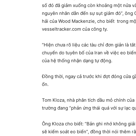
số đó đã giảm xuống còn khoảng một nửa và
nguyên nhân dẫn đến sự sụt giảm đó”, ông 
hải của Wood Mackenzie, cho biết trong một 
vesseltracker.com của công ty.
“Hiện chưa rõ liệu các tàu chỉ đơn giản là t
chuyển do tuyên bố của Iran về việc eo biển
của hệ thống nhận dạng tự động.
Đồng thời, ngay cả trước khi đợt đóng cửa gầ
ổn.
Tom Kloza, nhà phân tích dầu mỏ chính của Gul
trường đang “phản ứng thái quá với sự lạc 
Ông Kloza cho biết: “Bản ghi nhớ không giải 
sẽ kiểm soát eo biển”, đồng thời nói thêm r