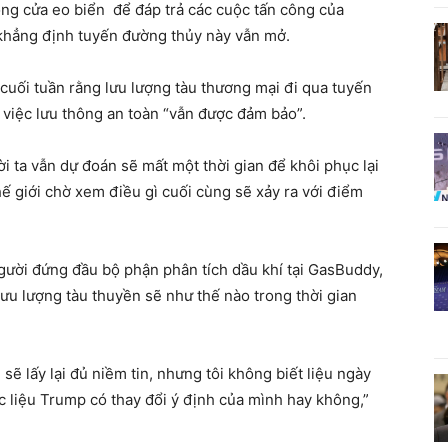
óng cửa eo biển để đáp trả các cuộc tấn công của
 khẳng định tuyến đường thủy này vẫn mở.
cuối tuần rằng lưu lượng tàu thương mại đi qua tuyến
 việc lưu thông an toàn “vẫn được đảm bảo”.
i ta vẫn dự đoán sẽ mất một thời gian để khôi phục lại
hế giới chờ xem điều gì cuối cùng sẽ xảy ra với điểm
người đứng đầu bộ phận phân tích dầu khí tại GasBuddy,
lưu lượng tàu thuyền sẽ như thế nào trong thời gian
ẽ lấy lại đủ niềm tin, nhưng tôi không biết liệu ngày
c liệu Trump có thay đổi ý định của mình hay không,”