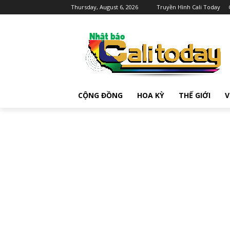
Thursday, August 6, 2026
Truyền Hình Cali Today
CỘNG ĐỒNG
HOA KỲ
THẾ GIỚI
V