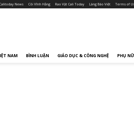
Calitoday News
Cõi Vĩnh Hằng
Rao Vặt Cali Today
Làng Báo Việt
Terms of U
IỆT NAM
BÌNH LUẬN
GIÁO DỤC & CÔNG NGHỆ
PHỤ N