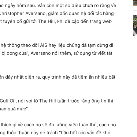
o ngày hôm sau. Vẫn còn một số điều chưa rõ ràng về
Christopher Aversano, giám đốc quan hệ đối tác hàng
tuyên bố gửi tới The Hill, khi đề cập đến trang web
ắt hệ thống theo dõi AIS hay liệu chúng đã tạm dừng di
 bị đóng cửa”, Aversano nói thêm, sử dụng từ viết tắt
n đây nhất diễn ra, quy trình này đã tiềm ẩn nhiều bất
f Oil, nói với tờ The Hill tuần trước rằng ông tin thị
quan quá mức”.
thích gì về cách họ sẽ đo lường việc tuân thủ, cách họ
ằng thỏa thuận này né tránh “hầu hết các vấn đề khó