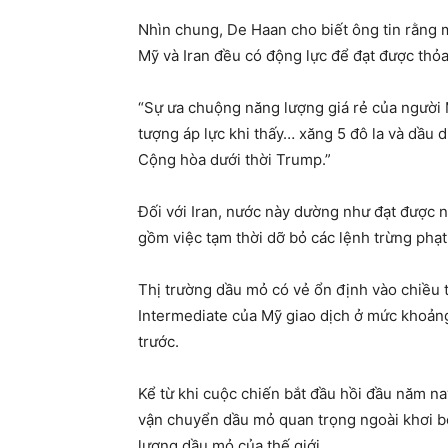
Nhìn chung, De Haan cho biết ông tin rằng m
Mỹ và Iran đều có động lực để đạt được thỏa
“Sự ưa chuộng năng lượng giá rẻ của người 
tượng áp lực khi thấy… xăng 5 đô la và dầu d
Cộng hòa dưới thời Trump.”
Đối với Iran, nước này dường như đạt được n
gồm việc tạm thời dỡ bỏ các lệnh trừng phạ
Thị trường dầu mỏ có vẻ ổn định vào chiều 
Intermediate của Mỹ giao dịch ở mức khoảng
trước.
Kể từ khi cuộc chiến bắt đầu hồi đầu năm n
vận chuyển dầu mỏ quan trọng ngoài khơi bờ
lượng dầu mỏ của thế giới.