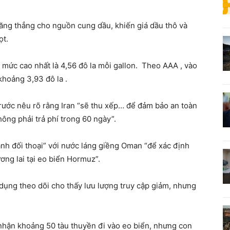
ăng thẳng cho nguồn cung dầu, khiến giá dầu thô và
ọt.
t mức cao nhất là 4,56 đô la mỗi gallon. Theo AAA , vào
khoảng 3,93 đô la .
rước nêu rõ rằng Iran “sẽ thu xếp… để đảm bảo an toàn
ông phải trả phí trong 60 ngày”.
hành đối thoại” với nước láng giềng Oman “để xác định
ương lai tại eo biển Hormuz”.
dụng theo dõi cho thấy lưu lượng truy cập giảm, nhưng
 nhận khoảng 50 tàu thuyền đi vào eo biển, nhưng con