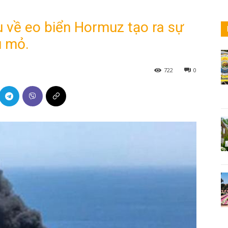
ều về eo biển Hormuz tạo ra sự
u mỏ.
722
0