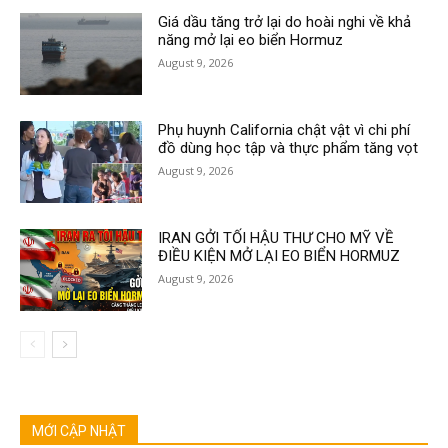
Giá dầu tăng trở lại do hoài nghi về khả
năng mở lại eo biển Hormuz
August 9, 2026
Phụ huynh California chật vật vì chi phí
đồ dùng học tập và thực phẩm tăng vọt
August 9, 2026
IRAN GỞI TỐI HẬU THƯ CHO MỸ VỀ
ĐIỀU KIỆN MỞ LẠI EO BIỂN HORMUZ
August 9, 2026
MỚI CẬP NHẬT