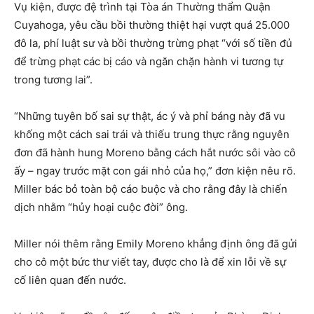
Vụ kiện, được đệ trình tại Tòa án Thường thẩm Quận
Cuyahoga, yêu cầu bồi thường thiệt hại vượt quá 25.000
đô la, phí luật sư và bồi thường trừng phạt “với số tiền đủ
để trừng phạt các bị cáo và ngăn chặn hành vi tương tự
trong tương lai”.
“Những tuyên bố sai sự thật, ác ý và phỉ báng này đã vu
khống một cách sai trái và thiếu trung thực rằng nguyên
đơn đã hành hung Moreno bằng cách hắt nước sôi vào cô
ấy – ngay trước mặt con gái nhỏ của họ,” đơn kiện nêu rõ.
Miller bác bỏ toàn bộ cáo buộc và cho rằng đây là chiến
dịch nhằm “hủy hoại cuộc đời” ông.
Miller nói thêm rằng Emily Moreno khẳng định ông đã gửi
cho cô một bức thư viết tay, được cho là để xin lỗi về sự
cố liên quan đến nước.