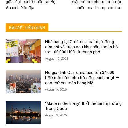
giữa đợt cải tổ nhân sự Bộ
chặn nỗ lực chấm dứt cuộc
An ninh Nội địa
chiến của Trump với Iran.
BÀI VIẾT LIÊN QUAN
Nhà hàng tại California bất ngờ đóng
cửa chỉ vài tuần sau khi nhận khoản hỗ
trợ 100.000 USD từ thành phố
August 10, 2026
Hộ gia đình California tiêu tốn 34.000
USD mỗi năm cho hóa đơn sinh hoạt —
cao thứ hai toàn bang Mỹ
August 9, 2026
“Made in Germany” thất thế tại thị trường
Trung Quốc
August 9, 2026