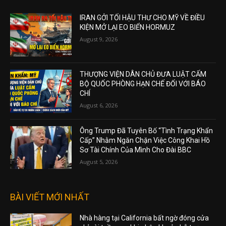
IRAN GỞI TỐI HẬU THƯ CHO MỸ VỀ ĐIỀU
KIỆN MỞ LẠI EO BIỂN HORMUZ
August 9, 2026
THƯỢNG VIỆN DÂN CHỦ ĐƯA LUẬT CẤM
BỘ QUỐC PHÒNG HẠN CHẾ ĐỐI VỚI BÁO
CHÍ
August 6, 2026
Ông Trump Đã Tuyên Bố “Tình Trạng Khẩn
Cấp” Nhằm Ngăn Chặn Việc Công Khai Hồ
Sơ Tài Chính Của Mình Cho Đài BBC
August 5, 2026
BÀI VIẾT MỚI NHẤT
Nhà hàng tại California bất ngờ đóng cửa