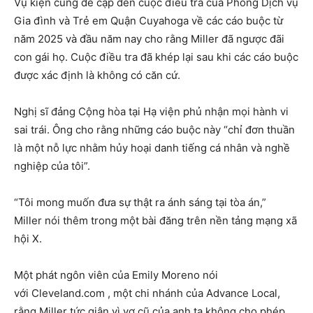
Vụ kiện cũng đề cập đến cuộc điều tra của Phòng Dịch vụ
Gia đình và Trẻ em Quận Cuyahoga về các cáo buộc từ
năm 2025 và đầu năm nay cho rằng Miller đã ngược đãi
con gái họ. Cuộc điều tra đã khép lại sau khi các cáo buộc
được xác định là không có căn cứ.
Nghị sĩ đảng Cộng hòa tại Hạ viện phủ nhận mọi hành vi
sai trái. Ông cho rằng những cáo buộc này “chỉ đơn thuần
là một nỗ lực nhằm hủy hoại danh tiếng cá nhân và nghề
nghiệp của tôi”.
“Tôi mong muốn đưa sự thật ra ánh sáng tại tòa án,”
Miller nói thêm trong một bài đăng trên nền tảng mạng xã
hội X.
Một phát ngôn viên của Emily Moreno nói
với Cleveland.com , một chi nhánh của Advance Local,
rằng Miller tức giận vì vợ cũ của anh ta không cho phép