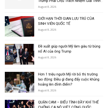
Trump Phải Chịu Trách Nhiệm Giải Trình”.
August 8, 2026
GIỚI HẠN THỜI GIAN LƯU TRÚ CỦA
SINH VIÊN QUỐC TẾ
August 8, 2026
Đề xuất giúp người Mỹ làm giàu từ bùng
nổ AI của ông Trump
August 8, 2026
Hơn 1 triệu người Mỹ rời bỏ thị trường
lao động: Điều gì đang đẩy cuộc khủng
hoảng lên đỉnh điểm?
August 8, 2026
QUẬN CAM – BIỂU TÌNH ĐẦY KHÍ THẾ
CHỐNG CA NÔ VIỆT CỘNG QUỐC