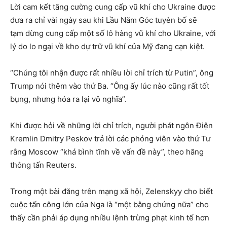
Lời cam kết tăng cường cung cấp vũ khí cho Ukraine được
đưa ra chỉ vài ngày sau khi Lầu Năm Góc tuyên bố sẽ
tạm dừng cung cấp một số lô hàng vũ khí cho Ukraine, với
lý do lo ngại về kho dự trữ vũ khí của Mỹ đang cạn kiệt.
“Chúng tôi nhận được rất nhiều lời chỉ trích từ Putin”, ông
Trump nói thêm vào thứ Ba. “Ông ấy lúc nào cũng rất tốt
bụng, nhưng hóa ra lại vô nghĩa”.
Khi được hỏi về những lời chỉ trích, người phát ngôn Điện
Kremlin Dmitry Peskov trả lời các phóng viên vào thứ Tư
rằng Moscow “khá bình tĩnh về vấn đề này”, theo hãng
thông tấn Reuters.
Trong một bài đăng trên mạng xã hội, Zelenskyy cho biết
cuộc tấn công lớn của Nga là “một bằng chứng nữa” cho
thấy cần phải áp dụng nhiều lệnh trừng phạt kinh tế hơn