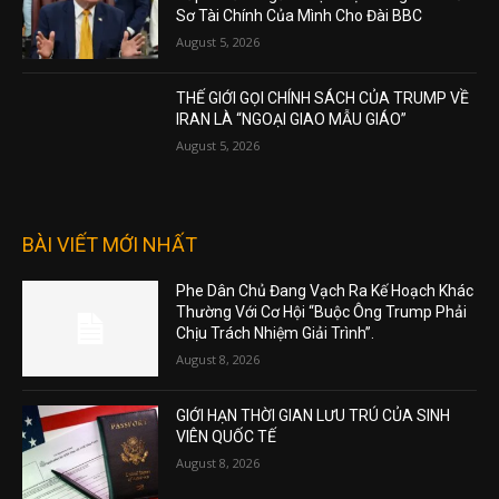
Sơ Tài Chính Của Mình Cho Đài BBC
August 5, 2026
THẾ GIỚI GỌI CHÍNH SÁCH CỦA TRUMP VỀ
IRAN LÀ “NGOẠI GIAO MẪU GIÁO”
August 5, 2026
BÀI VIẾT MỚI NHẤT
Phe Dân Chủ Đang Vạch Ra Kế Hoạch Khác
Thường Với Cơ Hội “Buộc Ông Trump Phải
Chịu Trách Nhiệm Giải Trình”.
August 8, 2026
GIỚI HẠN THỜI GIAN LƯU TRÚ CỦA SINH
VIÊN QUỐC TẾ
August 8, 2026