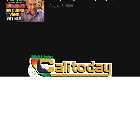
August 5, 2026
ABOUT US
Trang web
baocalitoday.com
là sản phẩm của Hệ Thống
Truyền Thông Cali Today
Tòa soạn: 1310 Tully Road #109, San Jose, CA 95122