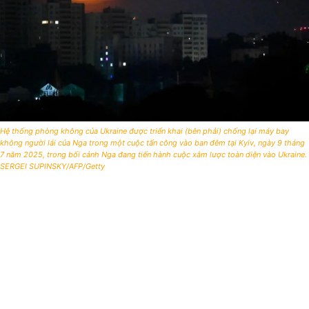
Hệ thống phòng không của Ukraine được triển khai (bên phải) chống lại máy bay
không người lái của Nga trong một cuộc tấn công vào ban đêm tại Kyiv, ngày 9 tháng
7 năm 2025, trong bối cảnh Nga đang tiến hành cuộc xâm lược toàn diện vào Ukraine.
SERGEI SUPINSKY/AFP/Getty