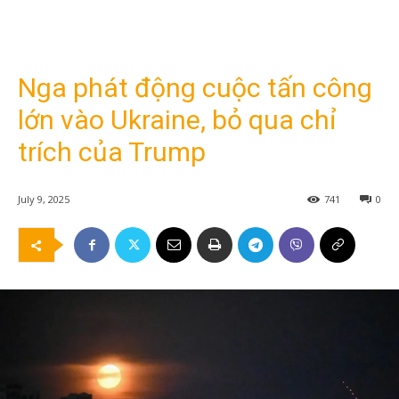
Nga phát động cuộc tấn công
lớn vào Ukraine, bỏ qua chỉ
trích của Trump
July 9, 2025
741
0