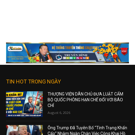
TIN HOT TRONG NGÀY
THƯỢNG VIỆN DÂN CHỦ ĐƯA LUẬT CẤM
BỘ QUỐC PHÒNG HẠN CHẾ ĐỐI VỚI BÁO
CHÍ
August 6, 2026
Ông Trump Đã Tuyên Bố “Tình Trạng Khẩn
Cấp” Nhằm Ngăn Chặn Việc Công Khai Hồ