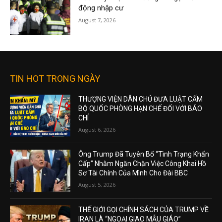
động nhập cư
August 7, 2026
TIN HOT TRONG NGÀY
THƯỢNG VIỆN DÂN CHỦ ĐƯA LUẬT CẤM
BỘ QUỐC PHÒNG HẠN CHẾ ĐỐI VỚI BÁO
CHÍ
August 6, 2026
Ông Trump Đã Tuyên Bố “Tình Trạng Khẩn
Cấp” Nhằm Ngăn Chặn Việc Công Khai Hồ
Sơ Tài Chính Của Mình Cho Đài BBC
August 5, 2026
THẾ GIỚI GỌI CHÍNH SÁCH CỦA TRUMP VỀ
IRAN LÀ “NGOẠI GIAO MẪU GIÁO”