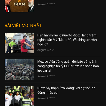
August 5, 2026
BÀI VIẾT MỚI NHẤT
Hạn hán kỷ lục ở Puerto Rico: Hàng trăm
nghìn dân Mỹ “kêu trời”, Washington vẫn
ngó lơ?
August 7, 2026
Mexico điều động quân đội bảo vệ ngành
công nghiệp bơ tỷ USD trước làn sóng bạo
lực cartel
August 7, 2026
Nước Mỹ nhận “trái đắng” khi gạt bỏ lao
động nhập cư
August 7, 2026