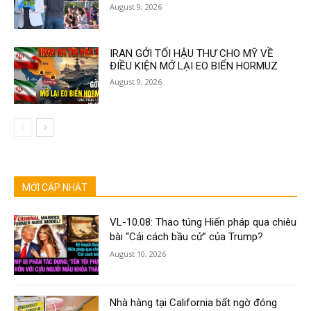
August 9, 2026
IRAN GỞI TỐI HẬU THƯ CHO MỸ VỀ
ĐIỀU KIỆN MỞ LẠI EO BIỂN HORMUZ
August 9, 2026
MỚI CẬP NHẬT
VL-10.08: Thao túng Hiến pháp qua chiêu
bài “Cải cách bầu cử” của Trump?
August 10, 2026
Nhà hàng tại California bất ngờ đóng