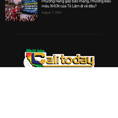
Phương Hằng gây bão mạng, Phường kiểu
mẫu XHCN của Tô Lâm đi về đâu?
August 7, 2026
ABOUT US
Trang web
baocalitoday.com
là sản phẩm của Hệ Thống
Truyền Thông Cali Today