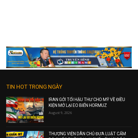
TIN HOT TRONG NGÀY
IRAN GỞI TỐI HẬU THƯ CHO MỸ VỀ ĐIỀU
KIỆN MỞ LẠI EO BIỂN HORMUZ
August 9, 2026
THƯỢNG VIỆN DÂN CHỦ ĐƯA LUẬT CẤM