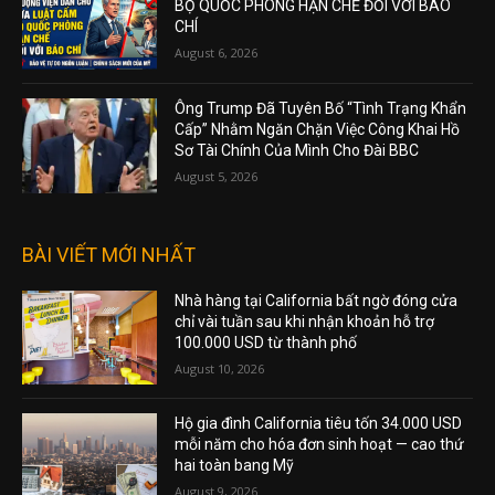
BỘ QUỐC PHÒNG HẠN CHẾ ĐỐI VỚI BÁO
CHÍ
August 6, 2026
Ông Trump Đã Tuyên Bố “Tình Trạng Khẩn
Cấp” Nhằm Ngăn Chặn Việc Công Khai Hồ
Sơ Tài Chính Của Mình Cho Đài BBC
August 5, 2026
BÀI VIẾT MỚI NHẤT
Nhà hàng tại California bất ngờ đóng cửa
chỉ vài tuần sau khi nhận khoản hỗ trợ
100.000 USD từ thành phố
August 10, 2026
Hộ gia đình California tiêu tốn 34.000 USD
mỗi năm cho hóa đơn sinh hoạt — cao thứ
hai toàn bang Mỹ
August 9, 2026