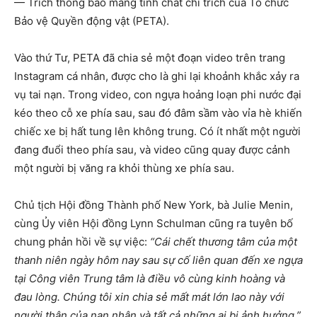
— Trích thông báo mang tính chất chỉ trích của Tổ chức
Bảo vệ Quyền động vật (PETA).
Vào thứ Tư, PETA đã chia sẻ một đoạn video trên trang
Instagram cá nhân, được cho là ghi lại khoảnh khắc xảy ra
vụ tai nạn. Trong video, con ngựa hoảng loạn phi nước đại
kéo theo cỗ xe phía sau, sau đó đâm sầm vào vỉa hè khiến
chiếc xe bị hất tung lên không trung. Có ít nhất một người
đang đuổi theo phía sau, và video cũng quay được cảnh
một người bị văng ra khỏi thùng xe phía sau.
Chủ tịch Hội đồng Thành phố New York, bà Julie Menin,
cùng Ủy viên Hội đồng Lynn Schulman cũng ra tuyên bố
chung phản hồi về sự việc:
“Cái chết thương tâm của một
thanh niên ngày hôm nay sau sự cố liên quan đến xe ngựa
tại Công viên Trung tâm là điều vô cùng kinh hoàng và
đau lòng. Chúng tôi xin chia sẻ mất mát lớn lao này với
người thân của nạn nhân và tất cả những ai bị ảnh hưởng.”