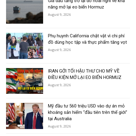
Giá dầu tăng trở lại do hoài nghi về khả
năng mở lại eo biển Hormuz
August 9, 2026
Phụ huynh California chật vật vì chi phí
đồ dùng học tập và thực phẩm tăng vọt
August 9, 2026
IRAN GỞI TỐI HẬU THƯ CHO MỸ VỀ
ĐIỀU KIỆN MỞ LẠI EO BIỂN HORMUZ
August 9, 2026
Mỹ đầu tư 560 triệu USD vào dự án mỏ
khoáng sản hiếm “đầu tiên trên thế giới”
tại Australia
August 9, 2026