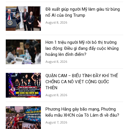
Đề xuất giúp người Mỹ làm giàu từ bùng
nổ AI của ông Trump
August 8, 2026
Hơn 1 triệu người Mỹ rời bỏ thị trường
lao động: Điều gì đang đẩy cuộc khủng
hoảng lên đỉnh điểm?
August 8, 2026
QUẬN CAM – BIỂU TÌNH ĐẦY KHÍ THẾ
CHỐNG CA NÔ VIỆT CỘNG QUỐC
THIÊN
August 8, 2026
Phương Hằng gây bão mạng, Phường
kiểu mẫu XHCN của Tô Lâm đi về đâu?
August 7, 2026