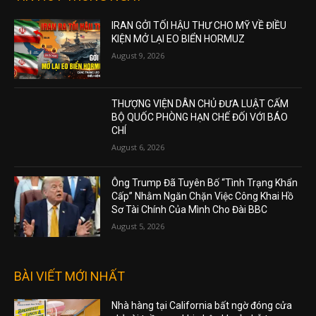
IRAN GỞI TỐI HẬU THƯ CHO MỸ VỀ ĐIỀU
KIỆN MỞ LẠI EO BIỂN HORMUZ
August 9, 2026
THƯỢNG VIỆN DÂN CHỦ ĐƯA LUẬT CẤM
BỘ QUỐC PHÒNG HẠN CHẾ ĐỐI VỚI BÁO
CHÍ
August 6, 2026
Ông Trump Đã Tuyên Bố “Tình Trạng Khẩn
Cấp” Nhằm Ngăn Chặn Việc Công Khai Hồ
Sơ Tài Chính Của Mình Cho Đài BBC
August 5, 2026
BÀI VIẾT MỚI NHẤT
Nhà hàng tại California bất ngờ đóng cửa