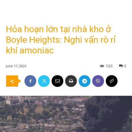
Hỏa hoạn lớn tại nhà kho ở
Boyle Heights: Nghi vấn rò rỉ
khí amoniac
June 17, 2026
1523
0