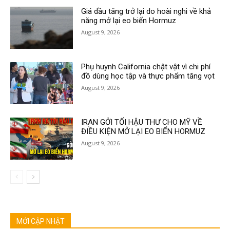
Giá dầu tăng trở lại do hoài nghi về khả
năng mở lại eo biển Hormuz
August 9, 2026
Phụ huynh California chật vật vì chi phí
đồ dùng học tập và thực phẩm tăng vọt
August 9, 2026
IRAN GỞI TỐI HẬU THƯ CHO MỸ VỀ
ĐIỀU KIỆN MỞ LẠI EO BIỂN HORMUZ
August 9, 2026
MỚI CẬP NHẬT