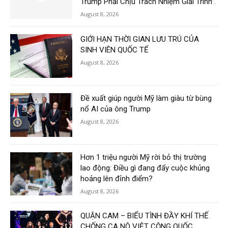
Trump Phải Chịu Trách Nhiệm Giải Trình”.
August 8, 2026
GIỚI HẠN THỜI GIAN LƯU TRÚ CỦA
SINH VIÊN QUỐC TẾ
August 8, 2026
Đề xuất giúp người Mỹ làm giàu từ bùng
nổ AI của ông Trump
August 8, 2026
Hơn 1 triệu người Mỹ rời bỏ thị trường
lao động: Điều gì đang đẩy cuộc khủng
hoảng lên đỉnh điểm?
August 8, 2026
QUẬN CAM – BIỂU TÌNH ĐẦY KHÍ THẾ
CHỐNG CA NÔ VIỆT CỘNG QUỐC