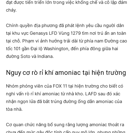
đạt được tiến triển lớn trong việc khống chế và cô lập đám
cháy.
Chính quyền địa phương đã phát lệnh yêu cầu người dân
tại khu vực Genasys LFD Vùng 1279 tìm nơi trú ẩn an toàn
tại chỗ. Phạm vi ảnh hưởng trải dài từ phía nam Đường cao
tốc 101 gần Đại lộ Washington, đến phía đông giữa hai
đường Soto và Indiana.
Nguy cơ rò rỉ khí amoniac tại hiện trường
Nhóm phóng viên của FOX 11 tại hiện trường cho biết có
nghi vấn rò rỉ khí amoniac từ nhà kho. LAFD sau đó xác
nhận ngọn lửa đã bắt trúng đường ống dẫn amoniac của
tòa nhà.
Cơ quan chức năng bổ sung rằng lượng amoniac thoát ra
chưa đến mức gây độc tính cấp quy mô lớn, nhưng những