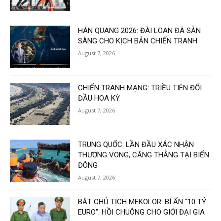
HÁN QUANG 2026: ĐÀI LOAN ĐÃ SẴN
SÀNG CHO KỊCH BẢN CHIẾN TRANH
August 7, 2026
CHIẾN TRANH MẠNG: TRIỀU TIÊN ĐỐI
ĐẦU HOA KỲ
August 7, 2026
TRUNG QUỐC: LẦN ĐẦU XÁC NHẬN
THƯƠNG VONG, CĂNG THẲNG TẠI BIỂN
ĐÔNG
August 7, 2026
BẮT CHỦ TỊCH MEKOLOR: BÍ ẨN “10 TỶ
EURO”. HỒI CHUÔNG CHO GIỚI ĐẠI GIA