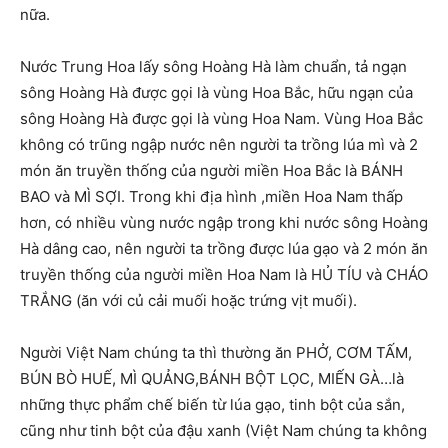
nữa.
Nước Trung Hoa lấy sông Hoàng Hà làm chuẩn, tả ngạn
sông Hoàng Hà được gọi là vùng Hoa Bắc, hữu ngạn của
sông Hoàng Hà được gọi là vùng Hoa Nam. Vùng Hoa Bắc
không có trũng ngập nước nên người ta trồng lúa mì và 2
món ăn truyền thống của người miền Hoa Bắc là BÁNH
BAO và MÌ SỢI. Trong khi địa hình ,miền Hoa Nam thấp
hơn, có nhiều vùng nước ngập trong khi nước sông Hoàng
Hà dâng cao, nên người ta trồng được lúa gạo và 2 món ăn
truyền thống của người miền Hoa Nam là HỦ TÍU và CHÁO
TRẮNG (ăn với củ cải muối hoặc trứng vịt muối).
Người Việt Nam chúng ta thì thường ăn PHỞ, CƠM TẤM,
BÚN BÒ HUẾ, MÌ QUẢNG,BÁNH BỘT LỌC, MIẾN GÀ…là
những thực phẩm chế biến từ lúa gạo, tinh bột của sắn,
cũng như tinh bột của đậu xanh (Việt Nam chúng ta không