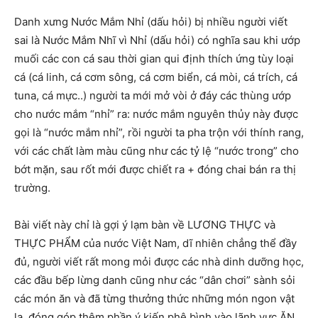
Danh xưng Nước Mắm Nhỉ (dấu hỏi) bị nhiều người viết
sai là Nước Mắm Nhĩ vì Nhỉ (dấu hỏi) có nghĩa sau khi ướp
muối các con cá sau thời gian qui định thích ứng tùy loại
cá (cá linh, cá cơm sông, cá cơm biển, cá mòi, cá trích, cá
tuna, cá mực..) người ta mới mở vòi ở đáy các thùng ướp
cho nước mắm “nhỉ” ra: nước mắm nguyên thủy này được
gọi là “nước mắm nhỉ”, rồi người ta pha trộn với thính rang,
với các chất làm màu cũng như các tỷ lệ “nước trong” cho
bớt mặn, sau rốt mới được chiết ra + đóng chai bán ra thị
trường.
Bài viết này chỉ là gợi ý lạm bàn về LƯƠNG THỰC và
THỰC PHẨM của nước Việt Nam, dĩ nhiên chẳng thể đầy
đủ, người viết rất mong mỏi được các nhà dinh dưỡng học,
các đầu bếp lừng danh cũng như các “dân chơi” sành sỏi
các món ăn và đã từng thưởng thức những món ngon vật
lạ, đóng góp thêm phần ý kiến phê bình vào lãnh vực ĂN