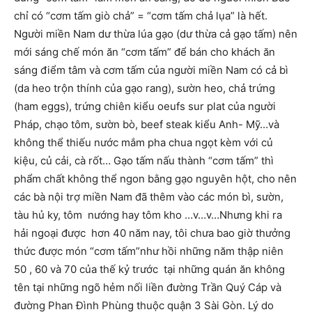
chỉ có “cơm tấm giò chả” = “cơm tấm chả lụa” là hết.
Người miền Nam dư thừa lúa gạo (dư thừa cả gạo tấm) nên
mới sáng chế món ăn “cơm tấm” để bán cho khách ăn
sáng điểm tâm và cơm tấm của người miền Nam có cả bì
(da heo trộn thính của gạo rang), sườn heo, chả trứng
(ham eggs), trứng chiên kiểu oeufs sur plat của người
Pháp, chạo tôm, sườn bò, beef steak kiểu Anh- Mỹ…và
không thể thiếu nước mắm pha chua ngọt kèm với củ
kiệu, củ cải, cà rốt… Gạo tấm nấu thành “cơm tấm” thì
phẩm chất không thể ngon bằng gạo nguyên hột, cho nên
các bà nội trợ miền Nam đã thêm vào các món bì, sườn,
tàu hủ ky, tôm nướng hay tôm kho …v…v…Nhưng khi ra
hải ngoại được hơn 40 năm nay, tôi chưa bao giờ thưởng
thức được món “cơm tấm”như hồi những năm thập niên
50 , 60 và 70 của thế kỷ trước tại những quán ăn không
tên tại những ngõ hẻm nối liền đường Trần Quý Cáp và
đường Phan Đình Phùng thuộc quận 3 Sài Gòn. Lý do