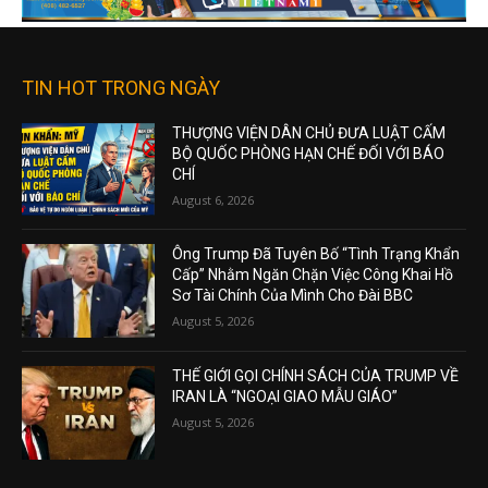
TIN HOT TRONG NGÀY
THƯỢNG VIỆN DÂN CHỦ ĐƯA LUẬT CẤM
BỘ QUỐC PHÒNG HẠN CHẾ ĐỐI VỚI BÁO
CHÍ
August 6, 2026
Ông Trump Đã Tuyên Bố “Tình Trạng Khẩn
Cấp” Nhằm Ngăn Chặn Việc Công Khai Hồ
Sơ Tài Chính Của Mình Cho Đài BBC
August 5, 2026
THẾ GIỚI GỌI CHÍNH SÁCH CỦA TRUMP VỀ
IRAN LÀ “NGOẠI GIAO MẪU GIÁO”
August 5, 2026