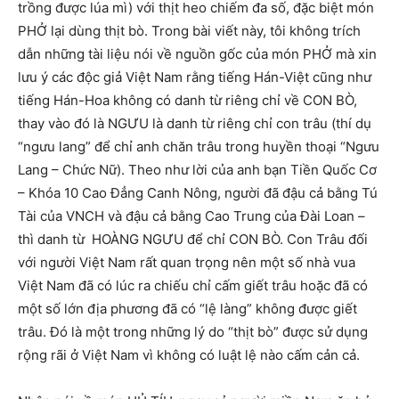
trồng được lúa mì) với thịt heo chiếm đa số, đặc biệt món
PHỞ lại dùng thịt bò. Trong bài viết này, tôi không trích
dẫn những tài liệu nói về nguồn gốc của món PHỞ mà xin
lưu ý các độc giả Việt Nam rằng tiếng Hán-Việt cũng như
tiếng Hán-Hoa không có danh từ riêng chỉ về CON BÒ,
thay vào đó là NGƯU là danh từ riêng chỉ con trâu (thí dụ
“ngưu lang” để chỉ anh chăn trâu trong huyền thoại “Ngưu
Lang – Chức Nữ). Theo như lời của anh bạn Tiền Quốc Cơ
– Khóa 10 Cao Đẳng Canh Nông, người đã đậu cả bằng Tú
Tài của VNCH và đậu cả bằng Cao Trung của Đài Loan –
thì danh từ HOÀNG NGƯU để chỉ CON BÒ. Con Trâu đối
với người Việt Nam rất quan trọng nên một số nhà vua
Việt Nam đã có lúc ra chiếu chỉ cấm giết trâu hoặc đã có
một số lớn địa phương đã có “lệ làng” không được giết
trâu. Đó là một trong những lý do “thịt bò” được sử dụng
rộng rãi ở Việt Nam vì không có luật lệ nào cấm cản cả.