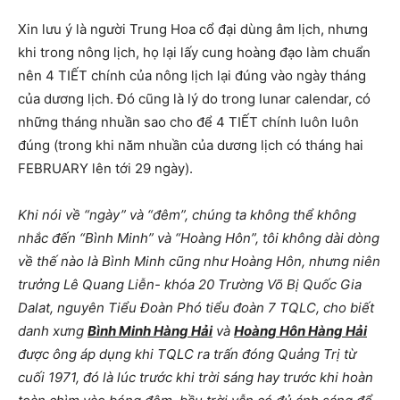
Xin lưu ý là người Trung Hoa cổ đại dùng âm lịch, nhưng
khi trong nông lịch, họ lại lấy cung hoàng đạo làm chuẩn
nên 4 TIẾT chính của nông lịch lại đúng vào ngày tháng
của dương lịch. Đó cũng là lý do trong lunar calendar, có
những tháng nhuần sao cho để 4 TIẾT chính luôn luôn
đúng (trong khi năm nhuần của dương lịch có tháng hai
FEBRUARY lên tới 29 ngày).
Khi nói về “ngày” và “đêm”, chúng ta không thể không
nhắc đến “Bình Minh” và “Hoàng Hôn”, tôi không dài dòng
về thế nào là Bình Minh cũng như Hoàng Hôn, nhưng niên
trưởng Lê Quang Liễn- khóa 20 Trường Võ Bị Quốc Gia
Dalat, nguyên Tiểu Đoàn Phó tiểu đoàn 7 TQLC, cho biết
danh xưng
Bình Minh Hàng Hải
và
Hoàng Hôn Hàng Hải
được ông áp dụng khi TQLC ra trấn đóng Quảng Trị từ
cuối 1971, đó là lúc trước khi trời sáng hay trước khi hoàn