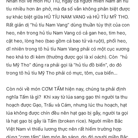
Nhân nói về món HỦ TÍU, ngay cả người miền Nam ăn hủ
tíu nhiều hơn ăn phở, mà đa số vẫn không phân biệt được
sự khác biệt giữa HỦ TÍU NAM VANG và HỦ TÍU MỸ THO.
Rất giản dị “hủ tíu Nam Vang” dùng thuần túy thịt của con
heo, nên trong hủ tíu Nam Vang có cả gan heo, tim heo,
cật heo, lòng heo (bao gồm cả bao tử và ruột), phổi heo,
dĩ nhiên trong tô hủ tíu Nam Vang phải có một cục xương
heo khá to đi kèm (thường được gọi là xí oách). Còn “hủ
tíu Mỹ Tho” đúng ra phải gọi là “hủ tíu đồ biển”, do đó
trong tô hủ tíu Mỹ Tho phải có mực, tôm, cua biển…
Còn nói về món CƠM TẤM hiện nay, chúng ta phải định
nghĩa Tấm là gì? Khi xay từ lúa sang gạo thì người ta thu
hoạch được Gạo, Trấu và Cám, nhưng lúc thu hoạch, hạt
lúa không được chín đều nên hạt gạo bị gẫy, người ta gọi
là hạt gạo bị gẫy là Tấm (broken rice). Người miền Bắc
Việt Nam vì thiếu lương thực nên rất hiếm trường hợp
dùng “cơm tấm” làm món ăn sáng, do đó người miền Bắc