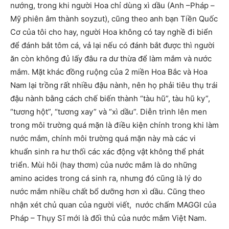
nướng, trong khi người Hoa chỉ dùng xì dầu (Anh –Pháp –
Mỹ phiên âm thành soyzut), cũng theo anh bạn Tiền Quốc
Cơ của tôi cho hay, người Hoa không có tay nghề đi biển
để đánh bắt tôm cá, vả lại nếu có đánh bắt được thì người
ăn còn không đủ lấy đâu ra dư thừa để làm mắm và nước
mắm. Mặt khác đồng ruộng của 2 miền Hoa Bắc và Hoa
Nam lại trồng rất nhiều đậu nành, nên họ phải tiêu thụ trái
đậu nành bằng cách chế biến thành “tàu hũ”, tàu hũ ky”,
“tương hột”, “tương xay” và “xì dầu”. Diễn trình lên men
trong môi trường quá mặn là điều kiện chính trong khi làm
nước mắm, chính môi trường quá mặn này mà các vi
khuẩn sinh ra hư thối các xác động vật không thể phát
triển. Mùi hôi (hay thơm) của nước mắm là do những
amino acides trong cá sinh ra, nhưng đó cũng là lý do
nước mắm nhiều chất bổ dưỡng hơn xì dầu. Cũng theo
nhận xét chủ quan của người viết, nước chấm MAGGI của
Pháp – Thụy Sĩ mới là đối thủ của nước mắm Việt Nam.