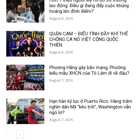
Hơn 1 triệu người Mỹ rời bỏ thị trường
lao động: Điều gì đang đẩy cuộc khủng
hoảng lên đỉnh điểm?
August 8, 2026
QUẬN CAM – BIỂU TÌNH ĐẦY KHÍ THẾ
CHỐNG CA NÔ VIỆT CỘNG QUỐC
THIÊN
August 8, 2026
Phương Hằng gây bão mạng, Phường
kiểu mẫu XHCN của Tô Lâm đi về đâu?
August 7, 2026
Hạn hán kỷ lục ở Puerto Rico: Hàng trăm
nghìn dân Mỹ “kêu trời”, Washington vẫn
ngó lơ?
August 7, 2026