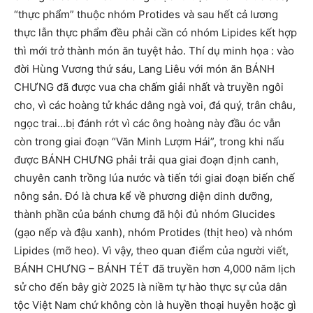
“thực phẩm” thuộc nhóm Protides và sau hết cả lương
thực lẫn thực phẩm đều phải cần có nhóm Lipides kết hợp
thì mới trở thành món ăn tuyệt hảo. Thí dụ minh họa : vào
đời Hùng Vương thứ sáu, Lang Liêu với món ăn BÁNH
CHƯNG đã được vua cha chấm giải nhất và truyền ngôi
cho, vì các hoàng tử khác dâng ngà voi, đá quý, trân châu,
ngọc trai…bị đánh rớt vì các ông hoàng này đầu óc vẫn
còn trong giai đoạn “Văn Minh Lượm Hái”, trong khi nấu
được BÁNH CHƯNG phải trải qua giai đoạn định canh,
chuyên canh trồng lúa nước và tiến tới giai đoạn biến chế
nông sản. Đó là chưa kể về phương diện dinh dưỡng,
thành phần của bánh chưng đã hội đủ nhóm Glucides
(gạo nếp và đậu xanh), nhóm Protides (thịt heo) và nhóm
Lipides (mỡ heo). Vì vậy, theo quan điểm của người viết,
BÁNH CHƯNG – BÁNH TÉT đã truyền hơn 4,000 năm lịch
sử cho đến bây giờ 2025 là niềm tự hào thực sự của dân
tộc Việt Nam chứ không còn là huyền thoại huyễn hoặc gì