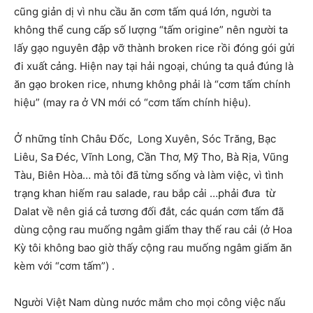
cũng giản dị vì nhu cầu ăn cơm tấm quá lớn, người ta
không thể cung cấp số lượng “tấm origine” nên người ta
lấy gạo nguyên đập vỡ thành broken rice rồi đóng gói gửi
đi xuất cảng. Hiện nay tại hải ngoại, chúng ta quả đúng là
ăn gạo broken rice, nhưng không phải là “cơm tấm chính
hiệu” (may ra ở VN mới có “cơm tấm chính hiệu).
Ở những tỉnh Châu Đốc, Long Xuyên, Sóc Trăng, Bạc
Liêu, Sa Đéc, Vĩnh Long, Cần Thơ, Mỹ Tho, Bà Rịa, Vũng
Tàu, Biên Hòa… mà tôi đã từng sống và làm việc, vì tình
trạng khan hiếm rau salade, rau bắp cải …phải đưa từ
Dalat về nên giá cả tương đối đắt, các quán cơm tấm đã
dùng cộng rau muống ngâm giấm thay thế rau cải (ở Hoa
Kỳ tôi không bao giờ thấy cộng rau muống ngâm giấm ăn
kèm với “cơm tấm”) .
Người Việt Nam dùng nước mắm cho mọi công việc nấu