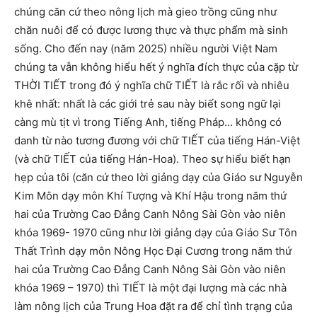
chúng căn cứ theo nông lịch mà gieo trồng cũng như
chăn nuôi để có được lương thực và thực phẩm mà sinh
sống. Cho đến nay (năm 2025) nhiều người Việt Nam
chúng ta vẫn không hiểu hết ý nghĩa đích thực của cặp từ
THỜI TIẾT trong đó ý nghĩa chữ TIẾT là rắc rối và nhiêu
khê nhất: nhất là các giới trẻ sau này biết song ngữ lại
càng mù tịt vì trong Tiếng Anh, tiếng Pháp… không có
danh từ nào tương đương với chữ TIẾT của tiếng Hán-Việt
(và chữ TIẾT của tiếng Hán-Hoa). Theo sự hiểu biết hạn
hẹp của tôi (căn cứ theo lời giảng dạy của Giáo sư Nguyễn
Kim Môn dạy môn Khí Tượng và Khí Hậu trong năm thứ
hai của Trường Cao Đẳng Canh Nông Sài Gòn vào niên
khóa 1969- 1970 cũng như lời giảng dạy của Giáo Sư Tôn
Thất Trình dạy môn Nông Học Đại Cương trong năm thứ
hai của Trường Cao Đẳng Canh Nông Sài Gòn vào niên
khóa 1969 – 1970) thì TIẾT là một đại lượng mà các nhà
làm nông lịch của Trung Hoa đặt ra để chỉ tình trạng của