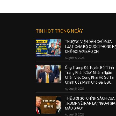
TIN HOT TRONG NGÀY
THƯỢNG VIỆN DÂN CHỦ ĐƯA
LUẬT CẤM BỘ QUỐC PHÒNG H
CHẾ ĐỐI VỚI BÁO CHÍ
August 6, 2026
Ông Trump Đã Tuyên Bố “Tình
Trạng Khẩn Cấp” Nhằm Ngăn
Chặn Việc Công Khai Hồ Sơ Tài
Chính Của Mình Cho Đài BBC
August 5, 2026
THẾ GIỚI GỌI CHÍNH SÁCH CỦA
TRUMP VỀ IRAN LÀ “NGOẠI GI
MẪU GIÁO”
August 5, 2026