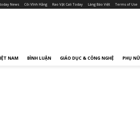
itoday News
Cõi Vĩnh Hằng
Rao Vặt Cali Today
Làng Báo Việt
Terms of Use
IỆT NAM
BÌNH LUẬN
GIÁO DỤC & CÔNG NGHỆ
PHỤ N