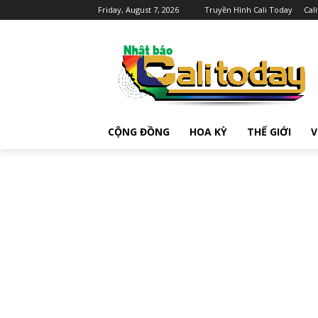
Friday, August 7, 2026
Truyền Hình Cali Today
Cal
CỘNG ĐỒNG
HOA KỲ
THẾ GIỚI
V