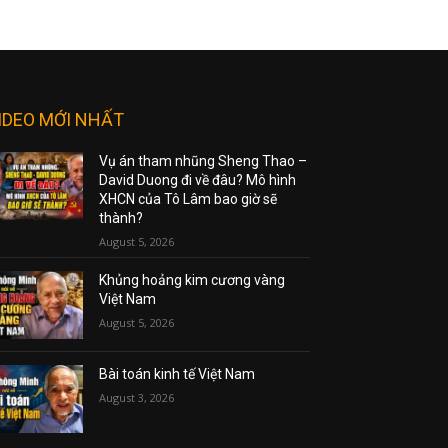
IDEO MỚI NHẤT
Vụ án tham nhũng Sheng Thao –
David Duong đi về đâu? Mô hình
XHCN của Tô Lâm bao giờ sẽ
thành?
August 5, 2026
Khủng hoảng kim cương vàng
Việt Nam
August 5, 2026
Bài toán kinh tế Việt Nam
August 3, 2026