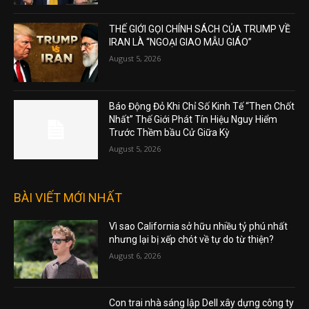
Sơ Tài Chính Của Mình Cho Đài BBC
August 5, 2026
THẾ GIỚI GỌI CHÍNH SÁCH CỦA TRUMP VỀ
IRAN LÀ “NGOẠI GIAO MẪU GIÁO”
August 5, 2026
Báo Động Đỏ Khi Chỉ Số Kinh Tế “Then Chốt
Nhất” Thế Giới Phát Tín Hiệu Nguy Hiểm
Trước Thềm bầu Cử Giữa Kỳ
August 5, 2026
BÀI VIẾT MỚI NHẤT
Vì sao California sở hữu nhiều tỷ phú nhất
nhưng lại bị xếp chót về tự do từ thiện?
August 6, 2026