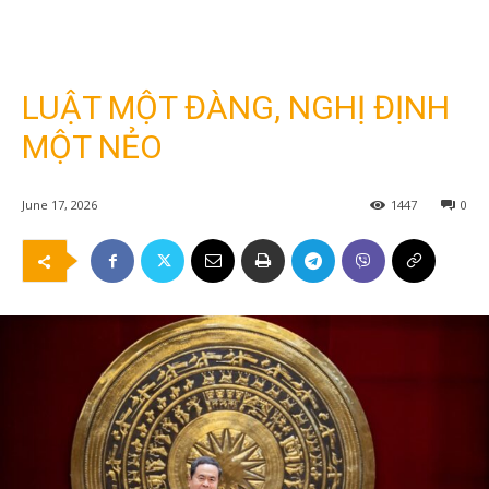
LUẬT MỘT ĐÀNG, NGHỊ ĐỊNH
MỘT NẺO
June 17, 2026
1447
0