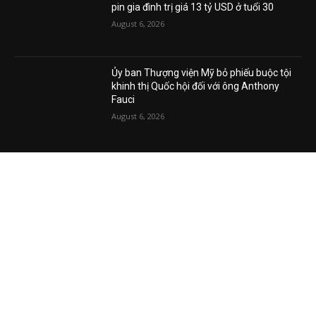
Con trai nhà sáng lập Dell xây dựng công ty
pin gia đình trị giá 13 tỷ USD ở tuổi 30
August 6, 2026
Ủy ban Thượng viện Mỹ bỏ phiếu buộc tội
khinh thị Quốc hội đối với ông Anthony
Fauci
August 6, 2026
VIDEO MỚI NHẤT
Vụ án tham nhũng Sheng Thao – David
Duong đi về đâu? Mô hình XHCN của Tô
Lâm bao giờ sẽ thành?
August 5, 2026
Khủng hoảng kim cương vàng Việt Nam