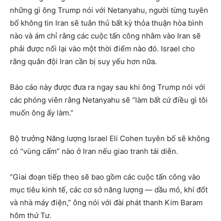
những gì ông Trump nói với Netanyahu, người từng tuyên
bố không tin Iran sẽ tuân thủ bất kỳ thỏa thuận hòa bình
nào và ám chỉ rằng các cuộc tấn công nhằm vào Iran sẽ
phải được nối lại vào một thời điểm nào đó. Israel cho
rằng quân đội Iran cần bị suy yếu hơn nữa.
Báo cáo này được đưa ra ngay sau khi ông Trump nói với
các phóng viên rằng Netanyahu sẽ “làm bất cứ điều gì tôi
muốn ông ấy làm.”
Bộ trưởng Năng lượng Israel Eli Cohen tuyên bố sẽ không
có “vùng cấm” nào ở Iran nếu giao tranh tái diễn.
“Giai đoạn tiếp theo sẽ bao gồm các cuộc tấn công vào
mục tiêu kinh tế, các cơ sở năng lượng — dầu mỏ, khí đốt
và nhà máy điện,” ông nói với đài phát thanh Kim Baram
hôm thứ Tư.