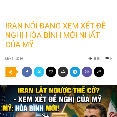
IRAN NÓI ĐANG XEM XÉT ĐỀ
NGHỊ HÒA BÌNH MỚI NHẤT
CỦA MỸ
May 21, 2026
1868
0