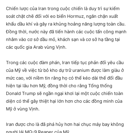
Chiến lược của Iran trong cuộc chiến là duy trì sự kiểm
soát chặt chẽ đối với eo biển Hormuz, ngăn chặn xuất
khẩu dầu khí và gây ra khủng hoảng năng lượng toàn cầu.
Đồng thời, nước này đã tiến hành các cuộc tấn công mạnh
nhằm vào cơ sở dầu mỏ, khách sạn và cơ sở hạ tầng tại
các quốc gia Arab vùng Vịnh.
Trong các cuộc đàm phán, Iran tiếp tục phản đối yêu cầu
của Mỹ về việc từ bỏ kho dự trữ uranium được làm giàu ở
mức cao, với niềm tin rằng họ có thể kéo dài thế đối đầu
hiện tại lâu hơn Mỹ, đồng thời cho rằng Tổng thống
Donald Trump sẽ ngần ngại khơi lại một cuộc chiến toàn
diện có thể gây thiệt hại lớn hơn cho các đồng minh của
Mỹ ở vùng Vịnh.
Iran được cho là đã phá hủy hơn hai chục máy bay không
người lái MQ-9 Reaper của Mỹ