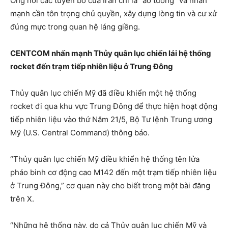
Ông nói các tuyên bố của Iran chỉ là “ảo tưởng” và nhấn
mạnh cần tôn trọng chủ quyền, xây dựng lòng tin và cư xử
đúng mực trong quan hệ láng giềng.
CENTCOM nhấn mạnh Thủy quân lục chiến lái hệ thống
rocket đến trạm tiếp nhiên liệu ở Trung Đông
Thủy quân lục chiến Mỹ đã điều khiển một hệ thống
rocket đi qua khu vực Trung Đông để thực hiện hoạt động
tiếp nhiên liệu vào thứ Năm 21/5, Bộ Tư lệnh Trung ương
Mỹ (U.S. Central Command) thông báo.
“Thủy quân lục chiến Mỹ điều khiển hệ thống tên lửa
pháo binh cơ động cao M142 đến một trạm tiếp nhiên liệu
ở Trung Đông,” cơ quan này cho biết trong một bài đăng
trên X.
“Những hệ thống này, do cả Thủy quân lục chiến Mỹ và