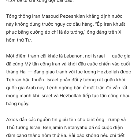
45% kể từ khi xung đột bắt đầu.
Tổng thống Iran Masoud Pezeshkian khẳng định nước
này không đứng trước nguy cơ đầu hàng. “Ép Iran khuất
phục bằng cưỡng ép chỉ là ảo tưởng,” ông đăng trên X
hôm thứ Tư.
Một điểm tranh cãi khác là Lebanon, nơi Israel — quốc gia
đã cùng Mỹ tấn công Iran và khởi đầu cuộc chiến vào cuối
tháng Hai — đang giao tranh với lực lượng Hezbollah được
Tehran hậu thuẫn. Israel phản đối ý tưởng rút quân khỏi
quốc gia Arab này. Lệnh ngừng bắn ở mặt trận đó vẫn rất
mong manh khi Israel và Hezbollah tiếp tục tấn công nhau
hằng ngày.
Axios dẫn các nguồn tin giấu tên cho biết ông Trump và
Thủ tướng Israel Benjamin Netanyahu đã có cuộc điện
đàm căng thẳng hôm thứ Ba. Bài báo không nêu chi tiết