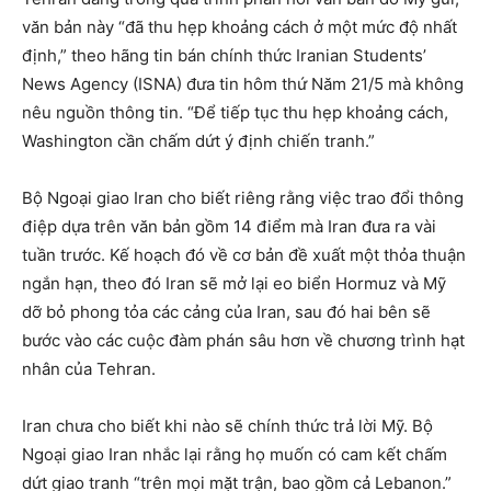
văn bản này “đã thu hẹp khoảng cách ở một mức độ nhất
định,” theo hãng tin bán chính thức Iranian Students’
News Agency (ISNA) đưa tin hôm thứ Năm 21/5 mà không
nêu nguồn thông tin. “Để tiếp tục thu hẹp khoảng cách,
Washington cần chấm dứt ý định chiến tranh.”
Bộ Ngoại giao Iran cho biết riêng rằng việc trao đổi thông
điệp dựa trên văn bản gồm 14 điểm mà Iran đưa ra vài
tuần trước. Kế hoạch đó về cơ bản đề xuất một thỏa thuận
ngắn hạn, theo đó Iran sẽ mở lại eo biển Hormuz và Mỹ
dỡ bỏ phong tỏa các cảng của Iran, sau đó hai bên sẽ
bước vào các cuộc đàm phán sâu hơn về chương trình hạt
nhân của Tehran.
Iran chưa cho biết khi nào sẽ chính thức trả lời Mỹ. Bộ
Ngoại giao Iran nhắc lại rằng họ muốn có cam kết chấm
dứt giao tranh “trên mọi mặt trận, bao gồm cả Lebanon.”