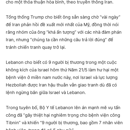
cho một thỏa thuận hòa bình, theo truyền thông Iran.
Tổng thống Trump cho biết ông sẵn sàng chờ “vài ngày”
để Iran phản hồi đề xuất mới nhất của Mỹ, đồng thời nói
rằng nhóm của ông “khá ấn tượng” với các nhà đàm phán
Iran, nhưng “chúng ta cần những câu trả lời đúng” để
tránh chiến tranh quay trở lại.
Lebanon cho biết có 9 người bị thương trong một cuộc
không kích của Israel hôm thứ Năm 21/5 làm hư hại một
bệnh viện ở miền nam nước này, nơi Israel và lực lượng
Hezbollah được Iran hậu thuẫn vẫn giao tranh dù đã có
lệnh ngừng bắn giữa Israel và Lebanon.
Trong tuyên bố, Bộ Y tế Lebanon lên án mạnh mẽ vụ tấn
công đã “gây thiệt hại nghiêm trọng cho bệnh viện công
Tibnin” và khiến “9 người bị thương, bao gồm 7 nhân viên