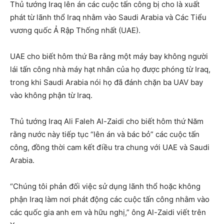
Thủ tướng Iraq lên án các cuộc tấn công bị cho là xuất
phát từ lãnh thổ Iraq nhằm vào Saudi Arabia và Các Tiểu
vương quốc Ả Rập Thống nhất (UAE).
UAE cho biết hôm thứ Ba rằng một máy bay không người
lái tấn công nhà máy hạt nhân của họ được phóng từ Iraq,
trong khi Saudi Arabia nói họ đã đánh chặn ba UAV bay
vào không phận từ Iraq.
Thủ tướng Iraq Ali Faleh Al-Zaidi cho biết hôm thứ Năm
rằng nước này tiếp tục “lên án và bác bỏ” các cuộc tấn
công, đồng thời cam kết điều tra chung với UAE và Saudi
Arabia.
“Chúng tôi phản đối việc sử dụng lãnh thổ hoặc không
phận Iraq làm nơi phát động các cuộc tấn công nhằm vào
các quốc gia anh em và hữu nghị,” ông Al-Zaidi viết trên