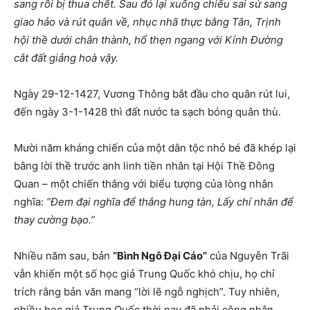
sang rồi bị thua chết. Sau đó lại xuống chiếu sai sứ sang
giao hảo và rút quân về, nhục nhã thực bằng Tân, Trịnh
hội thề dưới chân thành, hổ thẹn ngang với Kính Đường
cắt đất giảng hoà vậy.
Ngày 29-12-1427, Vương Thông bắt đầu cho quân rút lui,
đến ngày 3-1-1428 thì đất nước ta sạch bóng quân thù.
Mười năm kháng chiến của một dân tộc nhỏ bé đã khép lại
bằng lời thề trước anh linh tiền nhân tại Hội Thề Đông
Quan – một chiến thắng với biểu tượng của lòng nhân
nghĩa:
“Đem đại nghĩa để thắng hung tàn,
Lấy chí nhân để
thay cường bạo.”
Nhiều năm sau, bản
“Bình Ngô Đại Cáo”
của Nguyễn Trãi
vẫn khiến một số học giả Trung Quốc khó chịu, họ chỉ
trích rằng bản văn mang “lời lẽ ngỗ nghịch”. Tuy nhiên,
nhiều học giả Trung Quốc thời nay đã phải công nhận