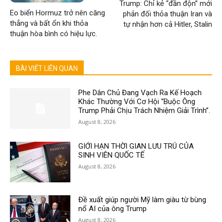
Trump: Chỉ kẻ “đần độn” mới
Eo biển Hormuz trở nên căng
phản đối thỏa thuận Iran và
thẳng và bất ổn khi thỏa
tự nhận hơn cả Hitler, Stalin
thuận hòa bình có hiệu lực.
BÀI VIẾT LIÊN QUAN
Phe Dân Chủ Đang Vạch Ra Kế Hoạch
Khác Thường Với Cơ Hội “Buộc Ông
Trump Phải Chịu Trách Nhiệm Giải Trình”.
August 8, 2026
GIỚI HẠN THỜI GIAN LƯU TRÚ CỦA
SINH VIÊN QUỐC TẾ
August 8, 2026
Đề xuất giúp người Mỹ làm giàu từ bùng
nổ AI của ông Trump
August 8, 2026