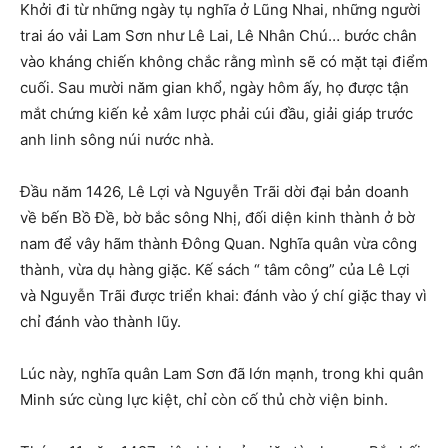
Khởi đi từ những ngày tụ nghĩa ở Lũng Nhai, những người
trai áo vải Lam Sơn như Lê Lai, Lê Nhân Chú… bước chân
vào kháng chiến không chắc rằng mình sẽ có mặt tại điểm
cuối. Sau mười năm gian khổ, ngày hôm ấy, họ được tận
mắt chứng kiến kẻ xâm lược phải cúi đầu, giải giáp trước
anh linh sông núi nước nhà.
Đầu năm 1426, Lê Lợi và Nguyễn Trãi dời đại bản doanh
về bến Bồ Đề, bờ bắc sông Nhị, đối diện kinh thành ở bờ
nam để vây hãm thành Đông Quan. Nghĩa quân vừa công
thành, vừa dụ hàng giặc. Kế sách “ tâm công” của Lê Lợi
và Nguyễn Trãi được triển khai: đánh vào ý chí giặc thay vì
chỉ đánh vào thành lũy.
Lúc này, nghĩa quân Lam Sơn đã lớn mạnh, trong khi quân
Minh sức cùng lực kiệt, chỉ còn cố thủ chờ viện binh.