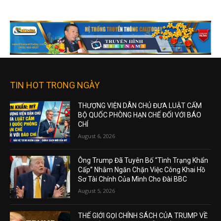
TIN HOT TRONG NGÀY
THƯỢNG VIỆN DÂN CHỦ ĐƯA LUẬT CẤM
BỘ QUỐC PHÒNG HẠN CHẾ ĐỐI VỚI BÁO
CHÍ
August 6, 2026
Ông Trump Đã Tuyên Bố “Tình Trạng Khẩn
Cấp” Nhằm Ngăn Chặn Việc Công Khai Hồ
Sơ Tài Chính Của Mình Cho Đài BBC
August 5, 2026
THẾ GIỚI GỌI CHÍNH SÁCH CỦA TRUMP VỀ