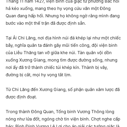
Tháng 11 năm 1427, viện binh của giặc từ phương Bắc hối
hả kéo xuống, mang theo hy vọng cứu vãn một Đông
Quan đang hấp hối. Nhưng họ không ngờ rằng mình đang
bước vào một thế trận đã được định sẵn.
Tại Ải Chi Lăng, nơi địa hình núi đá khép lại như một chiếc
bẫy, nghĩa quân ta đánh gãy mũi tiến công, đội viện binh
của Liễu Thăng tan vỡ giữa khe núi. Tàn quân vội dồn
xuống Xương Giang, mong tìm được đường sống, nhưng
nơi ấy đã trở thành chiếc túi khép kín. Thành bị vây,
đường bị cắt, mọi hy vọng tắt lịm.
Từ Chi Lăng đến Xương Giang, số phận quân xâm lược đã
được định đoạt.
Trong thành Đông Quan, Tổng binh Vương Thông lòng
nóng như lửa đốt, ngóng chờ tin viện binh. Chợt nghe cấp
báo: Bình Định Vương Lê Lợi cho áp giải các tướng giặc là