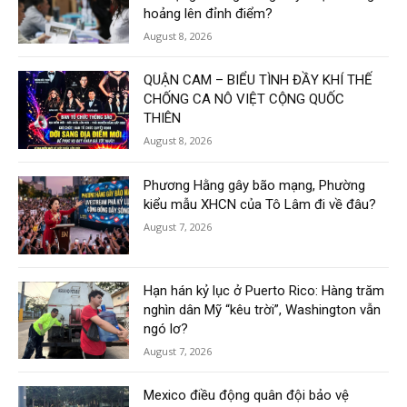
hoảng lên đỉnh điểm?
August 8, 2026
QUẬN CAM – BIỂU TÌNH ĐẦY KHÍ THẾ
CHỐNG CA NÔ VIỆT CỘNG QUỐC
THIÊN
August 8, 2026
Phương Hằng gây bão mạng, Phường
kiểu mẫu XHCN của Tô Lâm đi về đâu?
August 7, 2026
Hạn hán kỷ lục ở Puerto Rico: Hàng trăm
nghìn dân Mỹ “kêu trời”, Washington vẫn
ngó lơ?
August 7, 2026
Mexico điều động quân đội bảo vệ