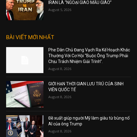
IRAN LÀ “NGOẠI GIAO MẪU GIÁO”
August 5, 2026
BÀI VIẾT MỚI NHẤT
Phe Dân Chủ Đang Vạch Ra Kế Hoạch Khác
Thường Với Cơ Hội “Buộc Ông Trump Phải
Chịu Trách Nhiệm Giải Trình”.
August 8, 2026
GIỚI HẠN THỜI GIAN LƯU TRÚ CỦA SINH
VIÊN QUỐC TẾ
August 8, 2026
Đề xuất giúp người Mỹ làm giàu từ bùng nổ
AI của ông Trump
August 8, 2026