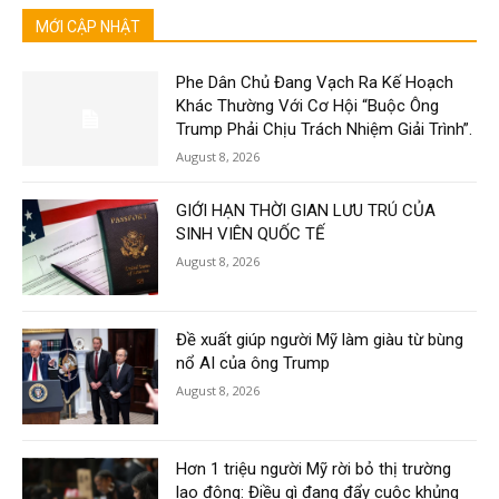
MỚI CẬP NHẬT
Phe Dân Chủ Đang Vạch Ra Kế Hoạch
Khác Thường Với Cơ Hội “Buộc Ông
Trump Phải Chịu Trách Nhiệm Giải Trình”.
August 8, 2026
GIỚI HẠN THỜI GIAN LƯU TRÚ CỦA
SINH VIÊN QUỐC TẾ
August 8, 2026
Đề xuất giúp người Mỹ làm giàu từ bùng
nổ AI của ông Trump
August 8, 2026
Hơn 1 triệu người Mỹ rời bỏ thị trường
lao động: Điều gì đang đẩy cuộc khủng