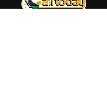
ABOUT US
Trang web
baocalitoday.com
là sản phẩm của Hệ Thống
Truyền Thông Cali Today
Tòa soạn: 1310 Tully Road #109, San Jose, CA 95122
Tel: (408) 482-6527
Contact us:
nam@baocalitoday.com
FOLLOW US