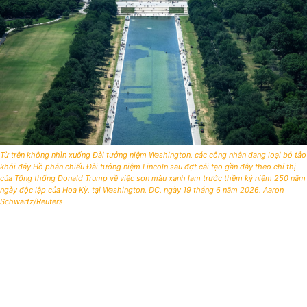
Từ trên không nhìn xuống Đài tưởng niệm Washington, các công nhân đang loại bỏ tảo
khỏi đáy Hồ phản chiếu Đài tưởng niệm Lincoln sau đợt cải tạo gần đây theo chỉ thị
của Tổng thống Donald Trump về việc sơn màu xanh lam trước thềm kỷ niệm 250 năm
ngày độc lập của Hoa Kỳ, tại Washington, DC, ngày 19 tháng 6 năm 2026. Aaron
Schwartz/Reuters