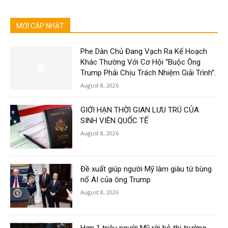
MỚI CẬP NHẬT
Phe Dân Chủ Đang Vạch Ra Kế Hoạch
Khác Thường Với Cơ Hội “Buộc Ông
Trump Phải Chịu Trách Nhiệm Giải Trình”.
August 8, 2026
GIỚI HẠN THỜI GIAN LƯU TRÚ CỦA
SINH VIÊN QUỐC TẾ
August 8, 2026
Đề xuất giúp người Mỹ làm giàu từ bùng
nổ AI của ông Trump
August 8, 2026
Hơn 1 triệu người Mỹ rời bỏ thị trường