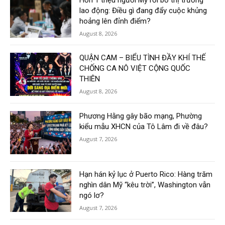
lao động: Điều gì đang đẩy cuộc khủng
hoảng lên đỉnh điểm?
August 8, 2026
QUẬN CAM – BIỂU TÌNH ĐẦY KHÍ THẾ
CHỐNG CA NÔ VIỆT CỘNG QUỐC
THIÊN
August 8, 2026
Phương Hằng gây bão mạng, Phường
kiểu mẫu XHCN của Tô Lâm đi về đâu?
August 7, 2026
Hạn hán kỷ lục ở Puerto Rico: Hàng trăm
nghìn dân Mỹ “kêu trời”, Washington vẫn
ngó lơ?
August 7, 2026