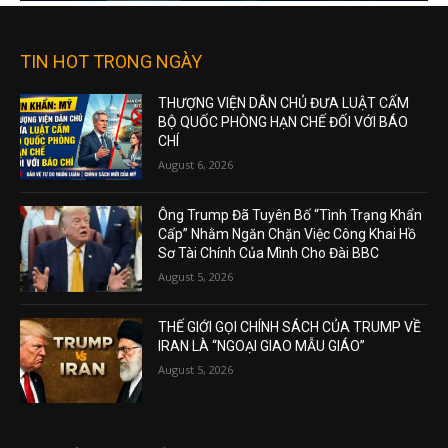
TIN HOT TRONG NGÀY
THƯỢNG VIỆN DÂN CHỦ ĐƯA LUẬT CẤM
BỘ QUỐC PHÒNG HẠN CHẾ ĐỐI VỚI BÁO
CHÍ
August 6, 2026
Ông Trump Đã Tuyên Bố “Tình Trạng Khẩn
Cấp” Nhằm Ngăn Chặn Việc Công Khai Hồ
Sơ Tài Chính Của Mình Cho Đài BBC
August 5, 2026
THẾ GIỚI GỌI CHÍNH SÁCH CỦA TRUMP VỀ
IRAN LÀ “NGOẠI GIAO MẪU GIÁO”
August 5, 2026