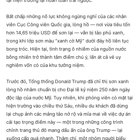
tại hiện trường lại hoàn toàn trái ngược.
Bất chấp những nỗ lực không ngừng nghỉ của các nhân
viên Cục Công viên Quốc gia, lòng hồ — nơi vừa tiêu tốn
hơn 14,65 triệu USD để sơn lại — vẫn bị tảo phủ xanh,
trong khi lớp sơn màu “xanh cờ Mỹ” dưới đáy hồ liên tục
bong tróc. Hiện tại, tình trạng ô nhiễm của nguồn nước
bỗng nhiên trở thành tâm điểm chú ý, lấn át cả vẻ uy
nghiêm vốn có của khu tưởng niệm.
Trước đó, Tổng thống Donald Trump đã chỉ thị sơn xanh
lòng hồ nhằm chuẩn bị cho Đại lễ kỷ niệm 250 năm ngày
độc lập của nước Mỹ. Tuy nhiên, khi phóng viên có mặt tại
hiện trường vào chiều thứ Sáu, nhiều du khách đã dừng
lại chụp ảnh các mảng tảo nở rộ và mỉa mai về việc dự án
cải tạo trọng điểm này — một trong những công trình
chỉnh trang thủ đô mang dấu ấn của ông Trump — lại
xuống cấp quá nhanh. Thậm chí, một nhóm người biểu