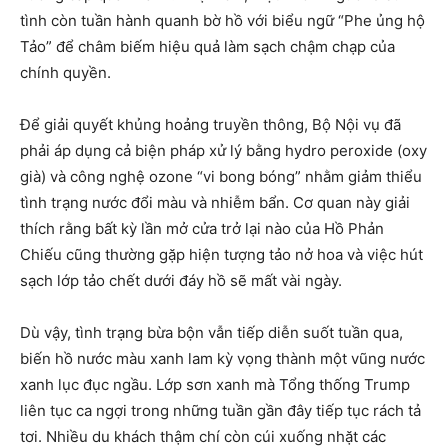
tình còn tuần hành quanh bờ hồ với biểu ngữ “Phe ủng hộ
Tảo” để châm biếm hiệu quả làm sạch chậm chạp của
chính quyền.
Để giải quyết khủng hoảng truyền thông, Bộ Nội vụ đã
phải áp dụng cả biện pháp xử lý bằng hydro peroxide (oxy
già) và công nghệ ozone “vi bong bóng” nhằm giảm thiểu
tình trạng nước đổi màu và nhiễm bẩn. Cơ quan này giải
thích rằng bất kỳ lần mở cửa trở lại nào của Hồ Phản
Chiếu cũng thường gặp hiện tượng tảo nở hoa và việc hút
sạch lớp tảo chết dưới đáy hồ sẽ mất vài ngày.
Dù vậy, tình trạng bừa bộn vẫn tiếp diễn suốt tuần qua,
biến hồ nước màu xanh lam kỳ vọng thành một vũng nước
xanh lục đục ngầu. Lớp sơn xanh mà Tổng thống Trump
liên tục ca ngợi trong những tuần gần đây tiếp tục rách tả
tơi. Nhiều du khách thậm chí còn cúi xuống nhặt các