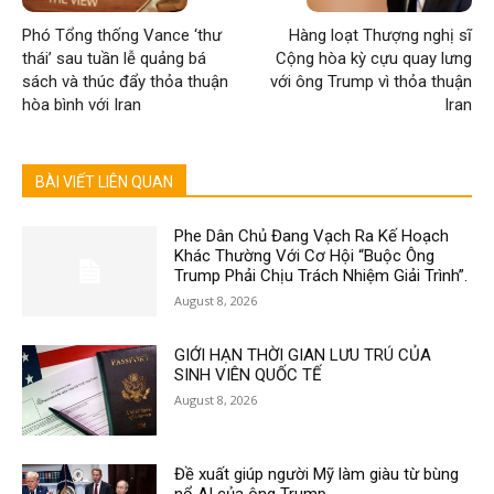
Phó Tổng thống Vance ‘thư
Hàng loạt Thượng nghị sĩ
thái’ sau tuần lễ quảng bá
Cộng hòa kỳ cựu quay lưng
sách và thúc đẩy thỏa thuận
với ông Trump vì thỏa thuận
hòa bình với Iran
Iran
BÀI VIẾT LIÊN QUAN
Phe Dân Chủ Đang Vạch Ra Kế Hoạch
Khác Thường Với Cơ Hội “Buộc Ông
Trump Phải Chịu Trách Nhiệm Giải Trình”.
August 8, 2026
GIỚI HẠN THỜI GIAN LƯU TRÚ CỦA
SINH VIÊN QUỐC TẾ
August 8, 2026
Đề xuất giúp người Mỹ làm giàu từ bùng
nổ AI của ông Trump