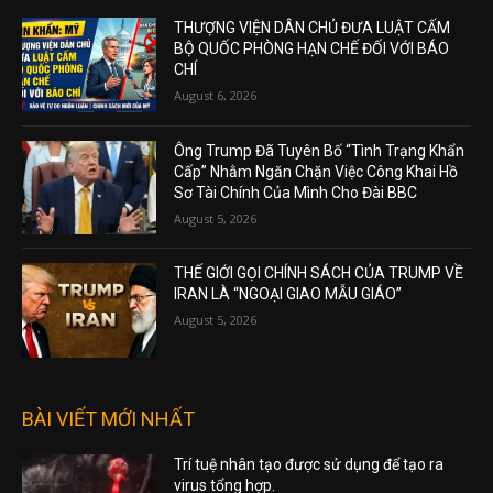
THƯỢNG VIỆN DÂN CHỦ ĐƯA LUẬT CẤM
BỘ QUỐC PHÒNG HẠN CHẾ ĐỐI VỚI BÁO
CHÍ
August 6, 2026
Ông Trump Đã Tuyên Bố “Tình Trạng Khẩn
Cấp” Nhằm Ngăn Chặn Việc Công Khai Hồ
Sơ Tài Chính Của Mình Cho Đài BBC
August 5, 2026
THẾ GIỚI GỌI CHÍNH SÁCH CỦA TRUMP VỀ
IRAN LÀ “NGOẠI GIAO MẪU GIÁO”
August 5, 2026
BÀI VIẾT MỚI NHẤT
Trí tuệ nhân tạo được sử dụng để tạo ra
virus tổng hợp.