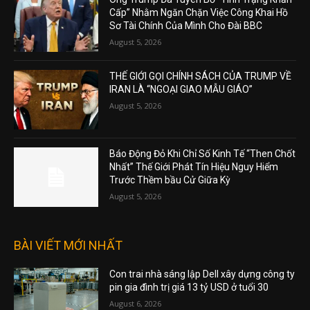
Cấp” Nhằm Ngăn Chặn Việc Công Khai Hồ
Sơ Tài Chính Của Mình Cho Đài BBC
August 5, 2026
THẾ GIỚI GỌI CHÍNH SÁCH CỦA TRUMP VỀ
IRAN LÀ “NGOẠI GIAO MẪU GIÁO”
August 5, 2026
Báo Động Đỏ Khi Chỉ Số Kinh Tế “Then Chốt
Nhất” Thế Giới Phát Tín Hiệu Nguy Hiểm
Trước Thềm bầu Cử Giữa Kỳ
August 5, 2026
BÀI VIẾT MỚI NHẤT
Con trai nhà sáng lập Dell xây dựng công ty
pin gia đình trị giá 13 tỷ USD ở tuổi 30
August 6, 2026