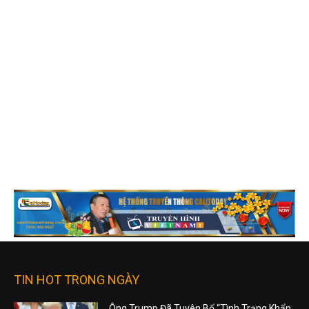
TIN HOT TRONG NGÀY
Ông Trump Đã Tuyên Bố “Tình Trạng Khẩn