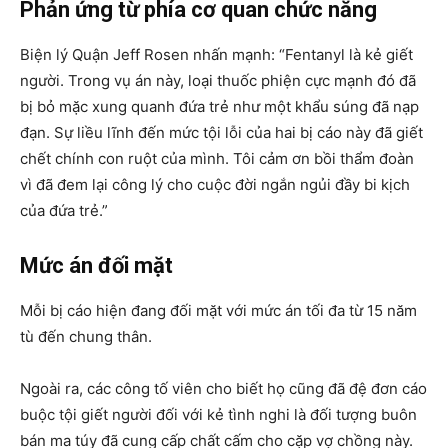
Phản ứng từ phía cơ quan chức năng
Biện lý Quận Jeff Rosen nhấn mạnh: “Fentanyl là kẻ giết
người. Trong vụ án này, loại thuốc phiện cực mạnh đó đã
bị bỏ mặc xung quanh đứa trẻ như một khẩu súng đã nạp
đạn. Sự liều lĩnh đến mức tội lỗi của hai bị cáo này đã giết
chết chính con ruột của mình. Tôi cảm ơn bồi thẩm đoàn
vì đã đem lại công lý cho cuộc đời ngắn ngủi đầy bi kịch
của đứa trẻ.”
Mức án đối mặt
Mỗi bị cáo hiện đang đối mặt với mức án tối đa từ 15 năm
tù đến chung thân.
Ngoài ra, các công tố viên cho biết họ cũng đã đệ đơn cáo
buộc tội giết người đối với kẻ tình nghi là đối tượng buôn
bán ma túy đã cung cấp chất cấm cho cặp vợ chồng này.