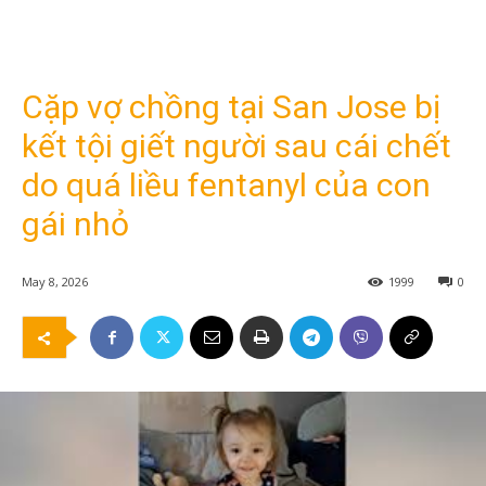
Cặp vợ chồng tại San Jose bị
kết tội giết người sau cái chết
do quá liều fentanyl của con
gái nhỏ
May 8, 2026
1999
0