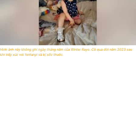
Hình ảnh này không ghi ngày tháng năm của Winter Rayo. Cô qua đời năm 2023 sau
khi tiếp xúc với fentanyl và bị sốc thuốc.