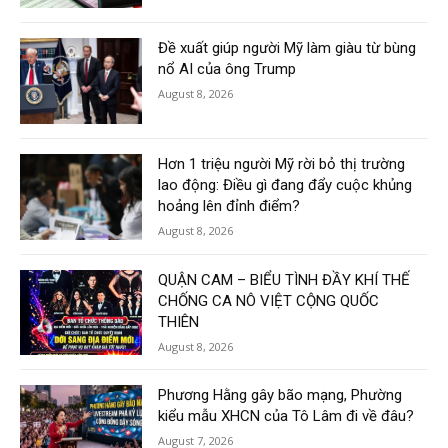
Đề xuất giúp người Mỹ làm giàu từ bùng
nổ AI của ông Trump
August 8, 2026
Hơn 1 triệu người Mỹ rời bỏ thị trường
lao động: Điều gì đang đẩy cuộc khủng
hoảng lên đỉnh điểm?
August 8, 2026
QUẬN CAM – BIỂU TÌNH ĐẦY KHÍ THẾ
CHỐNG CA NÔ VIỆT CỘNG QUỐC
THIÊN
August 8, 2026
Phương Hằng gây bão mạng, Phường
kiểu mẫu XHCN của Tô Lâm đi về đâu?
August 7, 2026