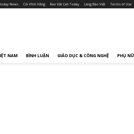
itoday News
Cõi Vĩnh Hằng
Rao Vặt Cali Today
Làng Báo Việt
Terms of Use
IỆT NAM
BÌNH LUẬN
GIÁO DỤC & CÔNG NGHỆ
PHỤ N