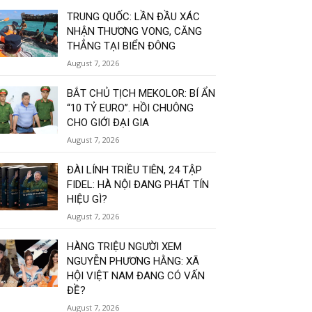
TRUNG QUỐC: LẦN ĐẦU XÁC
NHẬN THƯƠNG VONG, CĂNG
THẲNG TẠI BIỂN ĐÔNG
August 7, 2026
BẮT CHỦ TỊCH MEKOLOR: BÍ ẨN
“10 TỶ EURO”. HỒI CHUÔNG
CHO GIỚI ĐẠI GIA
August 7, 2026
ĐÀI LÍNH TRIỀU TIÊN, 24 TẬP
FIDEL: HÀ NỘI ĐANG PHÁT TÍN
HIỆU GÌ?
August 7, 2026
HÀNG TRIỆU NGƯỜI XEM
NGUYỄN PHƯƠNG HẰNG: XÃ
HỘI VIỆT NAM ĐANG CÓ VẤN
ĐỀ?
August 7, 2026