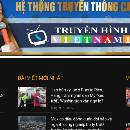
BÀI VIẾT MỚI NHẤT
V
Hạn hán kỷ lục ở Puerto Rico:
ẠN
Hàng trăm nghìn dân Mỹ “kêu
trời”, Washington vẫn ngó lơ?
August 7, 2026
Mexico điều động quân đội bảo vệ
ngành công nghiệp bơ tỷ USD