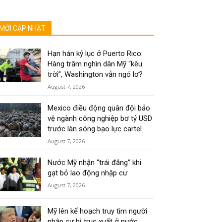
MỚI CẬP NHẬT
Hạn hán kỷ lục ở Puerto Rico:
Hàng trăm nghìn dân Mỹ “kêu
trời”, Washington vẫn ngó lơ?
August 7, 2026
Mexico điều động quân đội bảo
vệ ngành công nghiệp bơ tỷ USD
trước làn sóng bạo lực cartel
August 7, 2026
Nước Mỹ nhận “trái đắng” khi
gạt bỏ lao động nhập cư
August 7, 2026
Mỹ lên kế hoạch truy tìm người
nhập cư bị trục xuất ở nước