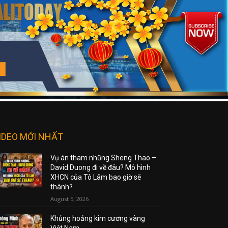
IDEO MỚI NHẤT
Vụ án tham nhũng Sheng Thao –
David Duong đi về đâu? Mô hình
XHCN của Tô Lâm bao giờ sẽ
thành?
August 5, 2026
Khủng hoảng kim cương vàng