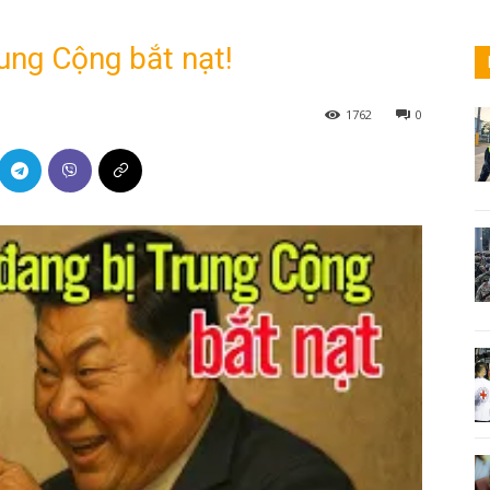
ung Cộng bắt nạt!
1762
0