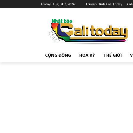
Friday, August 7, 2026
Truyền Hình Cali Today
Cal
CỘNG ĐỒNG
HOA KỲ
THẾ GIỚI
V