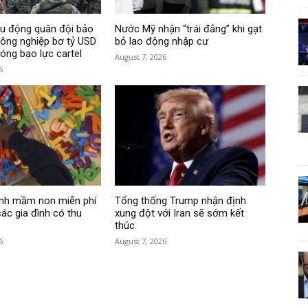
ều động quân đội bảo
Nước Mỹ nhận “trái đắng” khi gạt
ông nghiệp bơ tỷ USD
bỏ lao động nhập cư
sóng bạo lực cartel
August 7, 2026
6
ình mầm non miễn phí
Tổng thống Trump nhận định
ác gia đình có thu
xung đột với Iran sẽ sớm kết
thúc
6
August 7, 2026