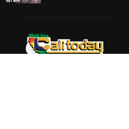
ABOUT US
Trang web
baocalitoday.com
là sản phẩm của Hệ Thống
Truyền Thông Cali Today
Tòa soạn: 1310 Tully Road #109, San Jose, CA 95122
Tel: (408) 482-6527