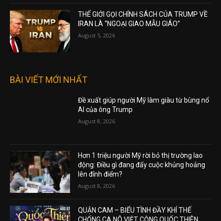
THẾ GIỚI GỌI CHÍNH SÁCH CỦA TRUMP VỀ
IRAN LÀ “NGOẠI GIAO MẪU GIÁO”
August 5, 2026
BÀI VIẾT MỚI NHẤT
Đề xuất giúp người Mỹ làm giàu từ bùng nổ
AI của ông Trump
August 8, 2026
Hơn 1 triệu người Mỹ rời bỏ thị trường lao
động: Điều gì đang đẩy cuộc khủng hoảng
lên đỉnh điểm?
August 8, 2026
QUẬN CAM – BIỂU TÌNH ĐẦY KHÍ THẾ
CHỐNG CA NÔ VIỆT CỘNG QUỐC THIÊN