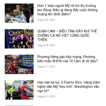
Hơn 1 triệu người Mỹ rời bỏ thị trường
lao động: Điều gì đang đẩy cuộc khủng
hoảng lên đỉnh điểm?
August 8, 2026
QUẬN CAM – BIỂU TÌNH ĐẦY KHÍ THẾ
CHỐNG CA NÔ VIỆT CỘNG QUỐC
THIÊN
August 8, 2026
Phương Hằng gây bão mạng, Phường
kiểu mẫu XHCN của Tô Lâm đi về đâu?
August 7, 2026
Hạn hán kỷ lục ở Puerto Rico: Hàng trăm
nghìn dân Mỹ “kêu trời”, Washington vẫn
ngó lơ?
August 7, 2026