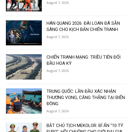
August 7, 2026
HÁN QUANG 2026: ĐÀI LOAN ĐÃ SẴN
SÀNG CHO KỊCH BẢN CHIẾN TRANH
August 7, 2026
CHIẾN TRANH MẠNG: TRIỀU TIÊN ĐỐI
ĐẦU HOA KỲ
August 7, 2026
TRUNG QUỐC: LẦN ĐẦU XÁC NHẬN
THƯƠNG VONG, CĂNG THẲNG TẠI BIỂN
ĐÔNG
August 7, 2026
BẮT CHỦ TỊCH MEKOLOR: BÍ ẨN “10 TỶ
EURO”. HỒI CHUÔNG CHO GIỚI ĐẠI GIA