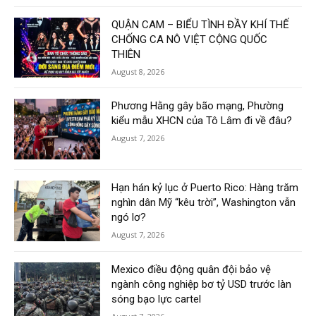
QUẬN CAM – BIỂU TÌNH ĐẦY KHÍ THẾ
CHỐNG CA NÔ VIỆT CỘNG QUỐC
THIÊN
August 8, 2026
Phương Hằng gây bão mạng, Phường
kiểu mẫu XHCN của Tô Lâm đi về đâu?
August 7, 2026
Hạn hán kỷ lục ở Puerto Rico: Hàng trăm
nghìn dân Mỹ “kêu trời”, Washington vẫn
ngó lơ?
August 7, 2026
Mexico điều động quân đội bảo vệ
ngành công nghiệp bơ tỷ USD trước làn
sóng bạo lực cartel