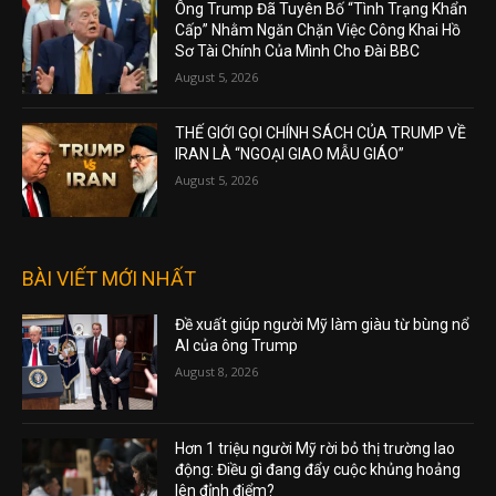
August 6, 2026
Ông Trump Đã Tuyên Bố “Tình Trạng Khẩn
Cấp” Nhằm Ngăn Chặn Việc Công Khai Hồ
Sơ Tài Chính Của Mình Cho Đài BBC
August 5, 2026
THẾ GIỚI GỌI CHÍNH SÁCH CỦA TRUMP VỀ
IRAN LÀ “NGOẠI GIAO MẪU GIÁO”
August 5, 2026
BÀI VIẾT MỚI NHẤT
Đề xuất giúp người Mỹ làm giàu từ bùng nổ
AI của ông Trump
August 8, 2026