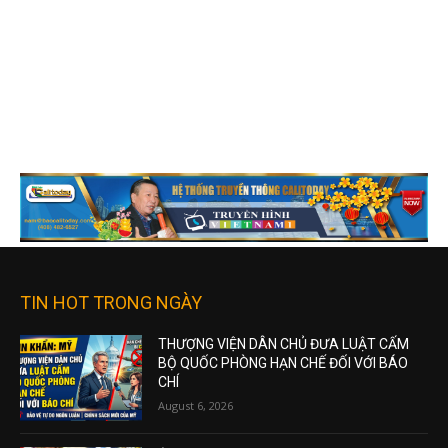
TIN HOT TRONG NGÀY
THƯỢNG VIỆN DÂN CHỦ ĐƯA LUẬT CẤM
BỘ QUỐC PHÒNG HẠN CHẾ ĐỐI VỚI BÁO
CHÍ