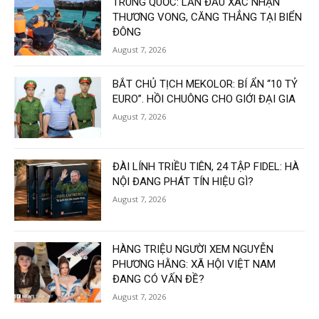
TRUNG QUỐC: LẦN ĐẦU XÁC NHẬN
THƯƠNG VONG, CĂNG THẲNG TẠI BIỂN
ĐÔNG
August 7, 2026
BẮT CHỦ TỊCH MEKOLOR: BÍ ẨN “10 TỶ
EURO”. HỒI CHUÔNG CHO GIỚI ĐẠI GIA
August 7, 2026
ĐÀI LÍNH TRIỀU TIÊN, 24 TẬP FIDEL: HÀ
NỘI ĐANG PHÁT TÍN HIỆU GÌ?
August 7, 2026
HÀNG TRIỆU NGƯỜI XEM NGUYỄN
PHƯƠNG HẰNG: XÃ HỘI VIỆT NAM
ĐANG CÓ VẤN ĐỀ?
August 7, 2026