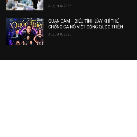
Hơn 1 triệu người Mỹ rời bỏ thị trường lao
động: Điều gì đang đẩy cuộc khủng hoảng
lên đỉnh điểm?
August 8, 2026
QUẬN CAM – BIỂU TÌNH ĐẦY KHÍ THẾ
CHỐNG CA NÔ VIỆT CỘNG QUỐC THIÊN
August 8, 2026
VIDEO MỚI NHẤT
Phương Hằng gây bão mạng, Phường kiểu
mẫu XHCN của Tô Lâm đi về đâu?
August 7, 2026
Vụ án tham nhũng Sheng Thao – David
Duong đi về đâu? Mô hình XHCN của Tô