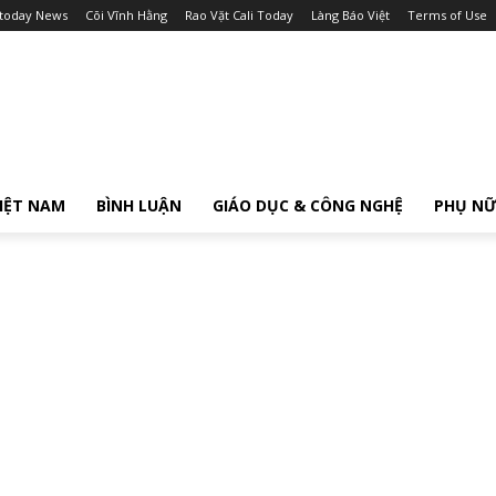
itoday News
Cõi Vĩnh Hằng
Rao Vặt Cali Today
Làng Báo Việt
Terms of Use
IỆT NAM
BÌNH LUẬN
GIÁO DỤC & CÔNG NGHỆ
PHỤ N