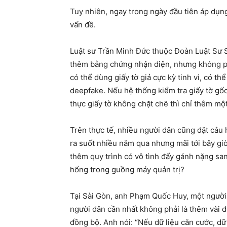
Tuy nhiên, ngay trong ngày đầu tiên áp dụng
vấn đề.
Luật sư Trần Minh Đức thuộc Đoàn Luật Sư S
thêm bằng chứng nhận diện, nhưng không phả
có thể dùng giấy tờ giả cực kỳ tinh vi, có t
deepfake. Nếu hệ thống kiểm tra giấy tờ gốc
thực giấy tờ không chặt chẽ thì chỉ thêm mộ
Trên thực tế, nhiều người dân cũng đặt câu h
ra suốt nhiều năm qua nhưng mãi tới bây giờ
thêm quy trình có vô tình đẩy gánh nặng sang
hổng trong guồng máy quản trị?
Tại Sài Gòn, anh Phạm Quốc Huy, một người l
người dân cần nhất không phải là thêm vài 
đồng bộ. Anh nói: “Nếu dữ liệu căn cước, dữ l