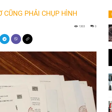
IỜ CŨNG PHẢI CHỤP HÌNH
1303
0