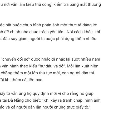
hiều nơi vẫn làm kiểu thủ công, kiểm tra bằng mắt thường
iệc bắt buộc chụp hình phản ánh một thực tế đáng lo:
h để chính nhà chức trách yên tâm. Nói cách khác, khi
bắt đầu suy giảm, người ta buộc phải dựng thêm nhiều
 “chuyển đổi số” được nhắc đi nhắc lại suốt nhiều năm
n vận hành theo kiểu “hư đâu vá đó”. Mỗi lần xuất hiện
 chồng thêm một lớp thủ tục mới, còn người dân thì
ôi khi thêm cả tiền bạc.
giấy tờ vẫn ủng hộ quy định mới vì cho rằng nó giúp
 tại Đà Nẵng cho biết: “Khi xảy ra tranh chấp, hình ảnh
ảo vệ cả người dân lẫn người chứng thực giấy tờ.”