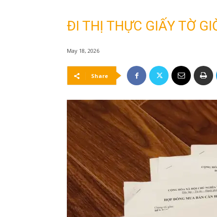
ĐI THỊ THỰC GIẤY TỜ G
May 18, 2026
Share