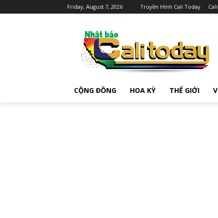
Friday, August 7, 2026
Truyền Hình Cali Today
Cal
CỘNG ĐỒNG
HOA KỲ
THẾ GIỚI
V