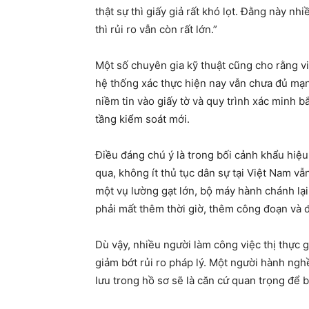
thật sự thì giấy giả rất khó lọt. Đằng này n
thì rủi ro vẫn còn rất lớn.”
Một số chuyên gia kỹ thuật cũng cho rằng v
hệ thống xác thực hiện nay vẫn chưa đủ mạn
niềm tin vào giấy tờ và quy trình xác minh 
tầng kiểm soát mới.
Điều đáng chú ý là trong bối cảnh khẩu hiệu
qua, không ít thủ tục dân sự tại Việt Nam vẫ
một vụ lường gạt lớn, bộ máy hành chánh lại
phải mất thêm thời giờ, thêm công đoạn và đ
Dù vậy, nhiều người làm công việc thị thực 
giảm bớt rủi ro pháp lý. Một người hành nghề
lưu trong hồ sơ sẽ là căn cứ quan trọng để b