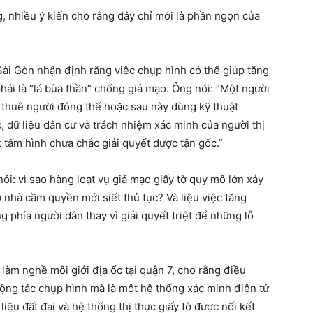
, nhiều ý kiến cho rằng đây chỉ mới là phần ngọn của
ài Gòn nhận định rằng việc chụp hình có thể giúp tăng
i là “lá bùa thần” chống giả mạo. Ông nói: “Một người
hể thuê người đóng thế hoặc sau này dùng kỹ thuật
, dữ liệu dân cư và trách nhiệm xác minh của người thị
t tấm hình chưa chắc giải quyết được tận gốc.”
ỏi: vì sao hàng loạt vụ giả mạo giấy tờ quy mô lớn xảy
 nhà cầm quyền mới siết thủ tục? Và liệu việc tăng
 phía người dân thay vì giải quyết triệt để những lỗ
àm nghề môi giới địa ốc tại quận 7, cho rằng điều
động tác chụp hình mà là một hệ thống xác minh điện tử
iệu đất đai và hệ thống thị thực giấy tờ được nối kết