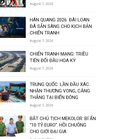
August 7, 2026
HÁN QUANG 2026: ĐÀI LOAN
ĐÃ SẴN SÀNG CHO KỊCH BẢN
CHIẾN TRANH
August 7, 2026
CHIẾN TRANH MẠNG: TRIỀU
TIÊN ĐỐI ĐẦU HOA KỲ
August 7, 2026
TRUNG QUỐC: LẦN ĐẦU XÁC
NHẬN THƯƠNG VONG, CĂNG
THẲNG TẠI BIỂN ĐÔNG
August 7, 2026
BẮT CHỦ TỊCH MEKOLOR: BÍ ẨN
“10 TỶ EURO”. HỒI CHUÔNG
CHO GIỚI ĐẠI GIA