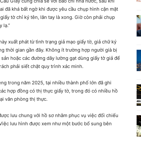
 Cầu Giấy cũng chia sẻ với báo chí nhà nước, sau khi
rai đã khá bất ngờ khi được yêu cầu chụp hình cận mặt
 giấy tờ chỉ ký tên, lăn tay là xong. Giờ còn phải chụp
 lạ.”
y xuất phát từ tình trạng giả mạo giấy tờ, giả chữ ký
g thời gian gần đây. Không ít trường hợp người già bị
ài sản hoặc các đường dây lường gạt dùng giấy tờ giả để
ách phải siết chặt quy trình xác minh.
êng trong năm 2025, tại nhiều thành phố lớn đã ghi
các hợp đồng có thị thực giấy tờ, trong đó có nhiều hồ
ại văn phòng thị thực.
được lưu chung với hồ sơ nhằm phục vụ việc đối chiếu
ự. Việc lưu hình được xem như một bước bổ sung bên