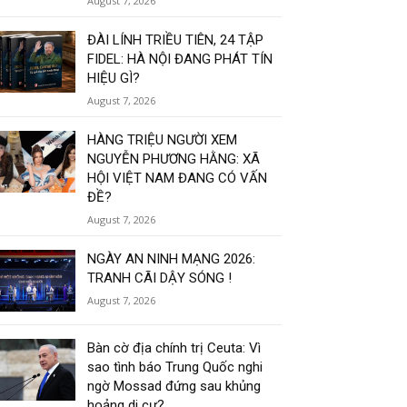
August 7, 2026
ĐÀI LÍNH TRIỀU TIÊN, 24 TẬP
FIDEL: HÀ NỘI ĐANG PHÁT TÍN
HIỆU GÌ?
August 7, 2026
HÀNG TRIỆU NGƯỜI XEM
NGUYỄN PHƯƠNG HẰNG: XÃ
HỘI VIỆT NAM ĐANG CÓ VẤN
ĐỀ?
August 7, 2026
NGÀY AN NINH MẠNG 2026:
TRANH CÃI DẬY SÓNG !
August 7, 2026
Bàn cờ địa chính trị Ceuta: Vì
sao tình báo Trung Quốc nghi
ngờ Mossad đứng sau khủng
hoảng di cư?