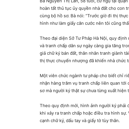
Bà Nguyễn Thị Lan, 58 tuổi, cư ngụ tại quận
hoàn tất thủ tục ủy quyền nhà đất cho con t
cùng bộ hồ sơ. Bà nói: “Trước giờ đi thị thực
hình như làm giấy căn cước nên tôi cũng thấy
Theo đại diện Sở Tư Pháp Hà Nội, quy định nà
và tranh chấp dân sự ngày càng gia tăng tron
giả chữ ký bán đất, thân nhân tranh giành t
thị thực chuyển nhượng đã khiến nhà chức tr
Một viên chức ngành tư pháp cho biết chỉ ri
nhận hàng trăm vụ tranh chấp liên quan tới 
sơ mà người ký thật sự chưa từng xuất hiện t
Theo quy định mới, hình ảnh người ký phải 
khi xảy ra tranh chấp hoặc điều tra hình s
cạnh chữ ký, dấu tay và giấy tờ tùy thân.