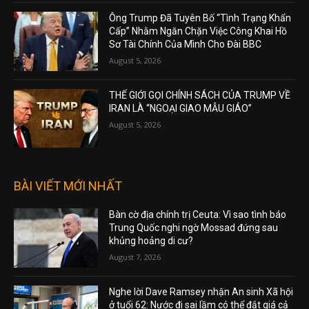
Ông Trump Đã Tuyên Bố “Tình Trạng Khẩn
Cấp” Nhằm Ngăn Chặn Việc Công Khai Hồ
Sơ Tài Chính Của Mình Cho Đài BBC
August 5, 2026
THẾ GIỚI GỌI CHÍNH SÁCH CỦA TRUMP VỀ
IRAN LÀ “NGOẠI GIAO MẪU GIÁO”
August 5, 2026
BÀI VIẾT MỚI NHẤT
Bàn cờ địa chính trị Ceuta: Vì sao tình báo
Trung Quốc nghi ngờ Mossad đứng sau
khủng hoảng di cư?
August 7, 2026
Nghe lời Dave Ramsey nhận An sinh Xã hội
ở tuổi 62: Nước đi sai lầm có thể đắt giá cả