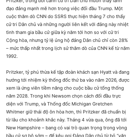
Pritzker, trong bối cảnh cử tri Dân chủ muốn thấy lãnh
đạo đảng mạnh mẽ hơn trong việc đối đầu Trump. Một
cuộc thăm dò CNN do SSRS thực hiện tháng 7 cho thấy
cử tri Dân chủ và những người liên kết với đảng này nhiệt
tình tham gia bầu cử giữa kỳ năm tới hơn so với cử tri
Cộng hòa, nhưng tỷ lệ ủng hộ đảng Dân chủ chỉ còn 28%
– mức thấp nhất trong lịch sử thăm dò của CNN kể từ năm
1992.
Pritzker, tỷ phú thừa kế tập đoàn khách sạn Hyatt và đang
hướng tới nhiệm kỳ thống đốc thứ ba vào năm 2026, được
xem là ứng viên tiềm năng cho cuộc bầu cử tổng thống
năm 2028. Trong khi Newsom chọn cách đối đầu trực
diện với Trump, và Thống đốc Michigan Gretchen
Whitmer giữ thái độ ôn hòa hơn, thì Pritzker đã chuẩn bị
từ lâu cho khoảnh khắc này. Tháng 4 vừa qua, ông đã tới
New Hampshire – bang có vai trò quan trọng trong vòng
bầu cử sơ bộ sớm – để kêu gọi Đảng Dân chủ từ bỏ
“văn