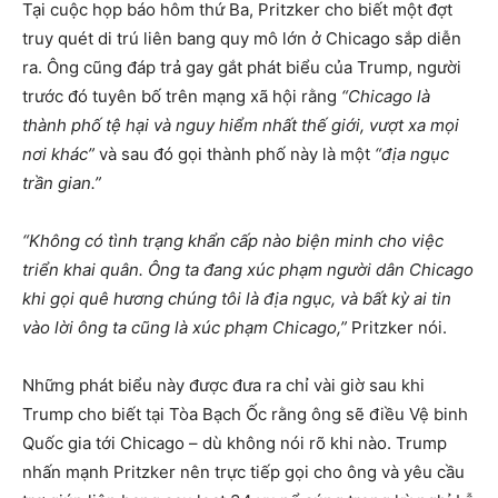
Tại cuộc họp báo hôm thứ Ba, Pritzker cho biết một đợt
truy quét di trú liên bang quy mô lớn ở Chicago sắp diễn
ra. Ông cũng đáp trả gay gắt phát biểu của Trump, người
trước đó tuyên bố trên mạng xã hội rằng
“Chicago là
thành phố tệ hại và nguy hiểm nhất thế giới, vượt xa mọi
nơi khác”
và sau đó gọi thành phố này là một
“địa ngục
trần gian.”
“Không có tình trạng khẩn cấp nào biện minh cho việc
triển khai quân. Ông ta đang xúc phạm người dân Chicago
khi gọi quê hương chúng tôi là địa ngục, và bất kỳ ai tin
vào lời ông ta cũng là xúc phạm Chicago,”
Pritzker nói.
Những phát biểu này được đưa ra chỉ vài giờ sau khi
Trump cho biết tại Tòa Bạch Ốc rằng ông sẽ điều Vệ binh
Quốc gia tới Chicago – dù không nói rõ khi nào. Trump
nhấn mạnh Pritzker nên trực tiếp gọi cho ông và yêu cầu