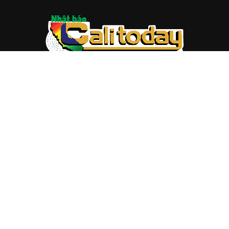
ABOUT US
Trang web
baocalitoday.com
là sản phẩm của Hệ Thống
Truyền Thông Cali Today
Tòa soạn: 1310 Tully Road #109, San Jose, CA 95122
Tel: (408) 482-6527
Contact us:
nam@baocalitoday.com
FOLLOW US