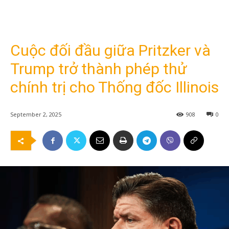
Cuộc đối đầu giữa Pritzker và
Trump trở thành phép thử
chính trị cho Thống đốc Illinois
September 2, 2025
908
0