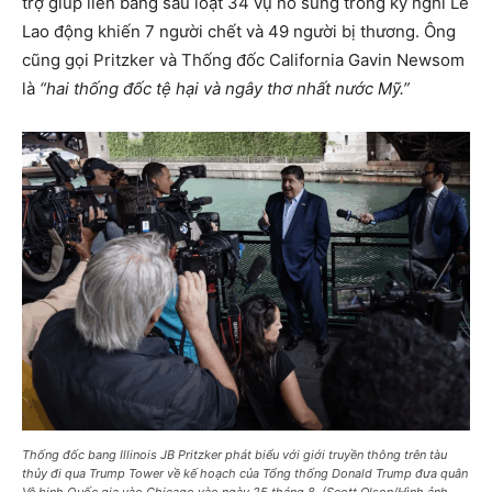
trợ giúp liên bang sau loạt 34 vụ nổ súng trong kỳ nghỉ Lễ
Lao động khiến 7 người chết và 49 người bị thương. Ông
cũng gọi Pritzker và Thống đốc California Gavin Newsom
là
“hai thống đốc tệ hại và ngây thơ nhất nước Mỹ.”
Thống đốc bang Illinois JB Pritzker phát biểu với giới truyền thông trên tàu
thủy đi qua Trump Tower về kế hoạch của Tổng thống Donald Trump đưa quân
Vệ binh Quốc gia vào Chicago vào ngày 25 tháng 8. (Scott Olson/Hình ảnh