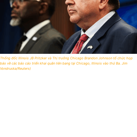
Thống đốc Illinois JB Pritzker và Thị trưởng Chicago Brandon Johnson tổ chức họp
báo về các báo cáo triển khai quân liên bang tại Chicago, Illinois vào thứ Ba. Jim
Vondruska/Reuters)