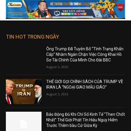
TIN HOT TRONG NGÀY
Ông Trump Đã Tuyên Bố “Tình Trạng Khẩn
Cấp” Nhằm Ngăn Chặn Việc Công Khai Hồ
Sơ Tài Chính Của Mình Cho Đài BBC
August 5, 2026
THẾ GIỚI GỌI CHÍNH SÁCH CỦA TRUMP VỀ
IRAN LÀ “NGOẠI GIAO MẪU GIÁO”
August 5, 2026
Báo Động Đỏ Khi Chỉ Số Kinh Tế “Then Chốt
Nhất” Thế Giới Phát Tín Hiệu Nguy Hiểm
Trước Thềm bầu Cử Giữa Kỳ