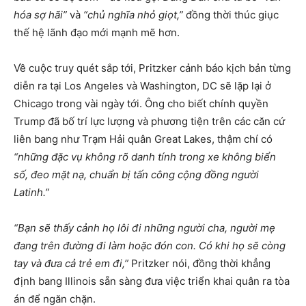
hóa sợ hãi”
và
“chủ nghĩa nhỏ giọt,”
đồng thời thúc giục
thế hệ lãnh đạo mới mạnh mẽ hơn.
Về cuộc truy quét sắp tới, Pritzker cảnh báo kịch bản từng
diễn ra tại Los Angeles và Washington, DC sẽ lặp lại ở
Chicago trong vài ngày tới. Ông cho biết chính quyền
Trump đã bố trí lực lượng và phương tiện trên các căn cứ
liên bang như Trạm Hải quân Great Lakes, thậm chí có
“những đặc vụ không rõ danh tính trong xe không biển
số, đeo mặt nạ, chuẩn bị tấn công cộng đồng người
Latinh.”
“Bạn sẽ thấy cảnh họ lôi đi những người cha, người mẹ
đang trên đường đi làm hoặc đón con. Có khi họ sẽ còng
tay và đưa cả trẻ em đi,”
Pritzker nói, đồng thời khẳng
định bang Illinois sẵn sàng đưa việc triển khai quân ra tòa
án để ngăn chặn.