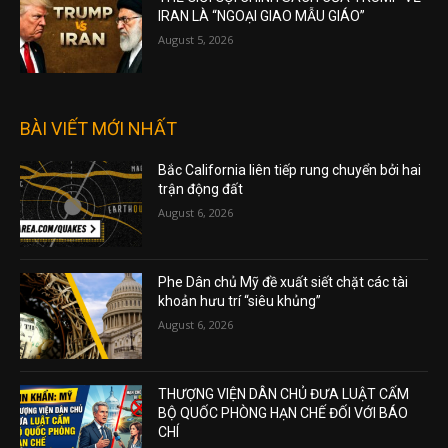
IRAN LÀ “NGOẠI GIAO MẪU GIÁO”
August 5, 2026
BÀI VIẾT MỚI NHẤT
Bắc California liên tiếp rung chuyển bởi hai
trận động đất
August 6, 2026
Phe Dân chủ Mỹ đề xuất siết chặt các tài
khoản hưu trí “siêu khủng”
August 6, 2026
THƯỢNG VIỆN DÂN CHỦ ĐƯA LUẬT CẤM
BỘ QUỐC PHÒNG HẠN CHẾ ĐỐI VỚI BÁO
CHÍ