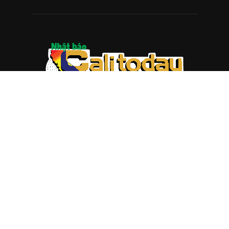
ABOUT US
Trang web
baocalitoday.com
là sản phẩm của Hệ Thống
Truyền Thông Cali Today
Tòa soạn: 1310 Tully Road #109, San Jose, CA 95122
Tel: (408) 482-6527
Contact us:
nam@baocalitoday.com