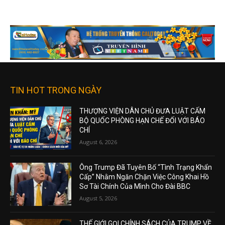
TIN HOT TRONG NGÀY
THƯỢNG VIỆN DÂN CHỦ ĐƯA LUẬT CẤM
BỘ QUỐC PHÒNG HẠN CHẾ ĐỐI VỚI BÁO
CHÍ
August 6, 2026
Ông Trump Đã Tuyên Bố “Tình Trạng Khẩn
Cấp” Nhằm Ngăn Chặn Việc Công Khai Hồ
Sơ Tài Chính Của Mình Cho Đài BBC
August 5, 2026
THẾ GIỚI GỌI CHÍNH SÁCH CỦA TRUMP VỀ