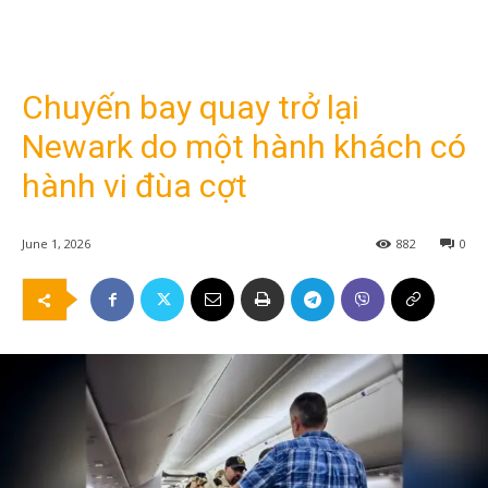
Chuyến bay quay trở lại
Newark do một hành khách có
hành vi đùa cợt
June 1, 2026
882
0