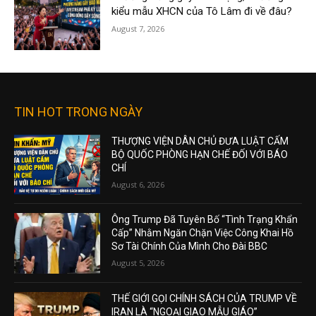
kiểu mẫu XHCN của Tô Lâm đi về đâu?
August 7, 2026
TIN HOT TRONG NGÀY
THƯỢNG VIỆN DÂN CHỦ ĐƯA LUẬT CẤM
BỘ QUỐC PHÒNG HẠN CHẾ ĐỐI VỚI BÁO
CHÍ
August 6, 2026
Ông Trump Đã Tuyên Bố “Tình Trạng Khẩn
Cấp” Nhằm Ngăn Chặn Việc Công Khai Hồ
Sơ Tài Chính Của Mình Cho Đài BBC
August 5, 2026
THẾ GIỚI GỌI CHÍNH SÁCH CỦA TRUMP VỀ
IRAN LÀ “NGOẠI GIAO MẪU GIÁO”