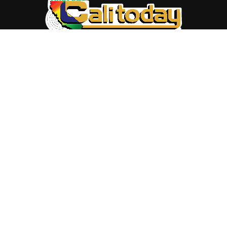
ABOUT US
Trang web
baocalitoday.com
là sản phẩm của Hệ Thống
Truyền Thông Cali Today
Tòa soạn: 1310 Tully Road #109, San Jose, CA 95122
Tel: (408) 482-6527
Contact us:
nam@baocalitoday.com
FOLLOW US