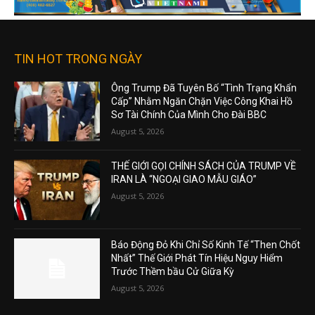
TIN HOT TRONG NGÀY
Ông Trump Đã Tuyên Bố “Tình Trạng Khẩn
Cấp” Nhằm Ngăn Chặn Việc Công Khai Hồ
Sơ Tài Chính Của Mình Cho Đài BBC
August 5, 2026
THẾ GIỚI GỌI CHÍNH SÁCH CỦA TRUMP VỀ
IRAN LÀ “NGOẠI GIAO MẪU GIÁO”
August 5, 2026
Báo Động Đỏ Khi Chỉ Số Kinh Tế “Then Chốt
Nhất” Thế Giới Phát Tín Hiệu Nguy Hiểm
Trước Thềm bầu Cử Giữa Kỳ
August 5, 2026