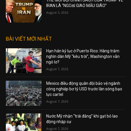
THẾ GIỚI GỌI CHÍNH SÁCH CỦA TRUMP VỀ
IRAN LÀ “NGOẠI GIAO MẪU GIÁO”
August 5, 2026
BÀI VIẾT MỚI NHẤT
Hạn hán kỷ lục ở Puerto Rico: Hàng trăm
nghìn dân Mỹ “kêu trời”, Washington vẫn
ngó lơ?
August 7, 2026
Mexico điều động quân đội bảo vệ ngành
công nghiệp bơ tỷ USD trước làn sóng bạo
lực cartel
August 7, 2026
Nước Mỹ nhận “trái đắng” khi gạt bỏ lao
động nhập cư
August 7, 2026