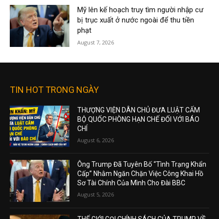
Mỹ lên kế hoạch truy tìm người nhập cư
bị trục xuất ở nước ngoài để thu tiền
phạt
August 7, 2026
TIN HOT TRONG NGÀY
THƯỢNG VIỆN DÂN CHỦ ĐƯA LUẬT CẤM
BỘ QUỐC PHÒNG HẠN CHẾ ĐỐI VỚI BÁO
CHÍ
August 6, 2026
Ông Trump Đã Tuyên Bố “Tình Trạng Khẩn
Cấp” Nhằm Ngăn Chặn Việc Công Khai Hồ
Sơ Tài Chính Của Mình Cho Đài BBC
August 5, 2026