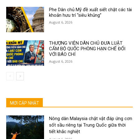
Phe Dân chủ Mỹ đề xuất siết chặt các tài
khoản hưu trí “siêu khủng”
August 6, 2026
THƯỢNG VIỆN DÂN CHỦ ĐƯA LUẬT
CẤM BỘ QUỐC PHÒNG HẠN CHẾ ĐỐI
VỚI BÁO CHÍ
August 6, 2026
MỚI CẬP NHẬT
Nông dân Malaysia chật vật đáp ứng cơn
sốt sầu riêng tại Trung Quốc giữa thời
tiết khắc nghiệt