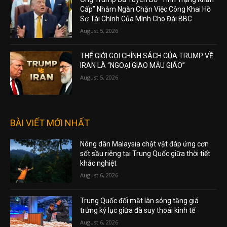
Ông Trump Đã Tuyên Bố “Tình Trạng Khẩn
Cấp” Nhằm Ngăn Chặn Việc Công Khai Hồ
Sơ Tài Chính Của Mình Cho Đài BBC
August 5, 2026
THẾ GIỚI GỌI CHÍNH SÁCH CỦA TRUMP VỀ
IRAN LÀ “NGOẠI GIAO MẪU GIÁO”
August 5, 2026
BÀI VIẾT MỚI NHẤT
Nông dân Malaysia chật vật đáp ứng cơn
sốt sầu riêng tại Trung Quốc giữa thời tiết
khắc nghiệt
August 6, 2026
Trung Quốc đối mặt làn sóng tăng giá