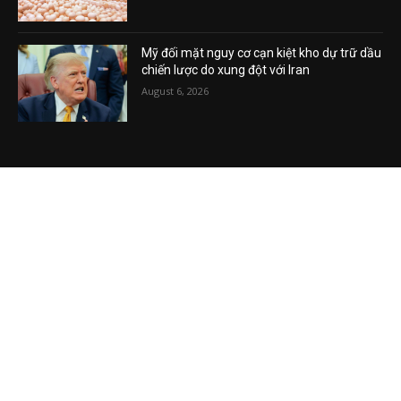
trứng kỷ lục giữa đà suy thoái kinh tế
August 6, 2026
Mỹ đối mặt nguy cơ cạn kiệt kho dự trữ dầu
chiến lược do xung đột với Iran
August 6, 2026
VIDEO MỚI NHẤT
Vụ án tham nhũng Sheng Thao – David
Duong đi về đâu? Mô hình XHCN của Tô
Lâm bao giờ sẽ thành?
August 5, 2026
Khủng hoảng kim cương vàng Việt Nam
August 5, 2026