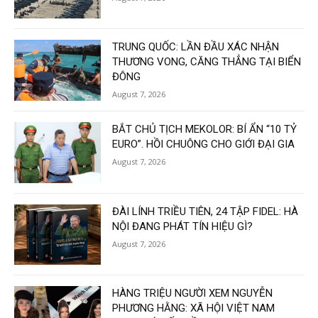
TRUNG QUỐC: LẦN ĐẦU XÁC NHẬN
THƯƠNG VONG, CĂNG THẲNG TẠI BIỂN
ĐÔNG
August 7, 2026
BẮT CHỦ TỊCH MEKOLOR: BÍ ẨN “10 TỶ
EURO”. HỒI CHUÔNG CHO GIỚI ĐẠI GIA
August 7, 2026
ĐÀI LÍNH TRIỀU TIÊN, 24 TẬP FIDEL: HÀ
NỘI ĐANG PHÁT TÍN HIỆU GÌ?
August 7, 2026
HÀNG TRIỆU NGƯỜI XEM NGUYỄN
PHƯƠNG HẰNG: XÃ HỘI VIỆT NAM