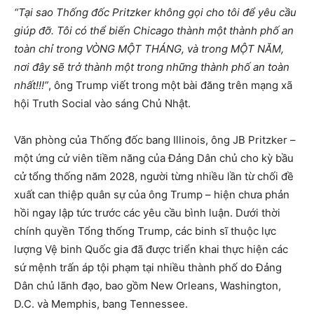
“Tại sao Thống đốc Pritzker không gọi cho tôi để yêu cầu
giúp đỡ. Tôi có thể biến Chicago thành một thành phố an
toàn chỉ trong VÒNG MỘT THÁNG, và trong MỘT NĂM,
nơi đây sẽ trở thành một trong những thành phố an toàn
nhất!!!”
, ông Trump viết trong một bài đăng trên mạng xã
hội Truth Social vào sáng Chủ Nhật.
Văn phòng của Thống đốc bang Illinois, ông JB Pritzker –
một ứng cử viên tiềm năng của Đảng Dân chủ cho kỳ bầu
cử tổng thống năm 2028, người từng nhiều lần từ chối đề
xuất can thiệp quân sự của ông Trump – hiện chưa phản
hồi ngay lập tức trước các yêu cầu bình luận. Dưới thời
chính quyền Tổng thống Trump, các binh sĩ thuộc lực
lượng Vệ binh Quốc gia đã được triển khai thực hiện các
sứ mệnh trấn áp tội phạm tại nhiều thành phố do Đảng
Dân chủ lãnh đạo, bao gồm New Orleans, Washington,
D.C. và Memphis, bang Tennessee.