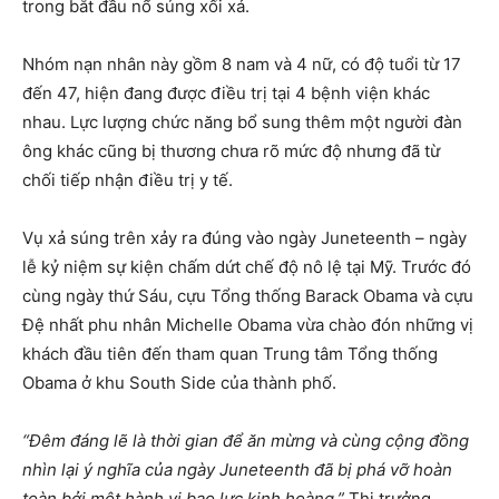
trong bắt đầu nổ súng xối xả.
Nhóm nạn nhân này gồm 8 nam và 4 nữ, có độ tuổi từ 17
đến 47, hiện đang được điều trị tại 4 bệnh viện khác
nhau. Lực lượng chức năng bổ sung thêm một người đàn
ông khác cũng bị thương chưa rõ mức độ nhưng đã từ
chối tiếp nhận điều trị y tế.
Vụ xả súng trên xảy ra đúng vào ngày Juneteenth – ngày
lễ kỷ niệm sự kiện chấm dứt chế độ nô lệ tại Mỹ. Trước đó
cùng ngày thứ Sáu, cựu Tổng thống Barack Obama và cựu
Đệ nhất phu nhân Michelle Obama vừa chào đón những vị
khách đầu tiên đến tham quan Trung tâm Tổng thống
Obama ở khu South Side của thành phố.
“Đêm đáng lẽ là thời gian để ăn mừng và cùng cộng đồng
nhìn lại ý nghĩa của ngày Juneteenth đã bị phá vỡ hoàn
toàn bởi một hành vi bạo lực kinh hoàng,”
Thị trưởng