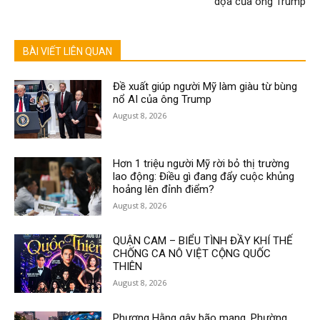
dọa của ông Trump
BÀI VIẾT LIÊN QUAN
Đề xuất giúp người Mỹ làm giàu từ bùng
nổ AI của ông Trump
August 8, 2026
Hơn 1 triệu người Mỹ rời bỏ thị trường
lao động: Điều gì đang đẩy cuộc khủng
hoảng lên đỉnh điểm?
August 8, 2026
QUẬN CAM – BIỂU TÌNH ĐẦY KHÍ THẾ
CHỐNG CA NÔ VIỆT CỘNG QUỐC
THIÊN
August 8, 2026
Phương Hằng gây bão mạng, Phường