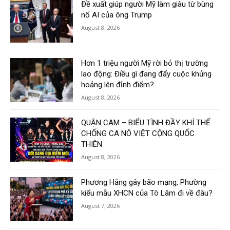
Đề xuất giúp người Mỹ làm giàu từ bùng
nổ AI của ông Trump
August 8, 2026
Hơn 1 triệu người Mỹ rời bỏ thị trường
lao động: Điều gì đang đẩy cuộc khủng
hoảng lên đỉnh điểm?
August 8, 2026
QUẬN CAM – BIỂU TÌNH ĐẦY KHÍ THẾ
CHỐNG CA NÔ VIỆT CỘNG QUỐC
THIÊN
August 8, 2026
Phương Hằng gây bão mạng, Phường
kiểu mẫu XHCN của Tô Lâm đi về đâu?
August 7, 2026