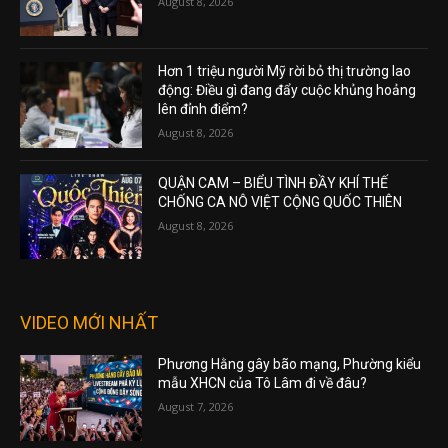
August 8, 2026
Hơn 1 triệu người Mỹ rời bỏ thị trường lao
động: Điều gì đang đẩy cuộc khủng hoảng
lên đỉnh điểm?
August 8, 2026
QUẬN CAM – BIỂU TÌNH ĐẦY KHÍ THẾ
CHỐNG CA NÔ VIỆT CỘNG QUỐC THIÊN
August 8, 2026
VIDEO MỚI NHẤT
Phương Hằng gây bão mạng, Phường kiểu
mẫu XHCN của Tô Lâm đi về đâu?
August 7, 2026