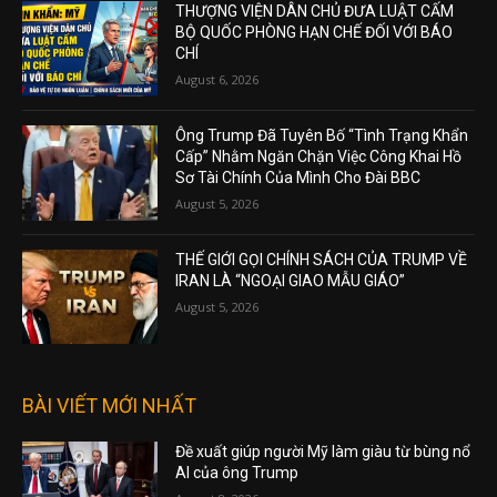
THƯỢNG VIỆN DÂN CHỦ ĐƯA LUẬT CẤM
BỘ QUỐC PHÒNG HẠN CHẾ ĐỐI VỚI BÁO
CHÍ
August 6, 2026
Ông Trump Đã Tuyên Bố “Tình Trạng Khẩn
Cấp” Nhằm Ngăn Chặn Việc Công Khai Hồ
Sơ Tài Chính Của Mình Cho Đài BBC
August 5, 2026
THẾ GIỚI GỌI CHÍNH SÁCH CỦA TRUMP VỀ
IRAN LÀ “NGOẠI GIAO MẪU GIÁO”
August 5, 2026
BÀI VIẾT MỚI NHẤT
Đề xuất giúp người Mỹ làm giàu từ bùng nổ
AI của ông Trump