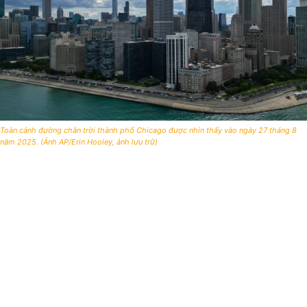
Toàn cảnh đường chân trời thành phố Chicago được nhìn thấy vào ngày 27 tháng 8
năm 2025. (Ảnh AP/Erin Hooley, ảnh lưu trữ)