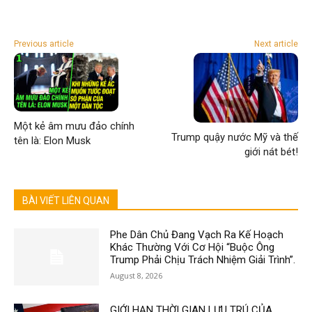
Previous article
Next article
Một kẻ âm mưu đảo chính
Trump quậy nước Mỹ và thế
tên là: Elon Musk
giới nát bét!
BÀI VIẾT LIÊN QUAN
Phe Dân Chủ Đang Vạch Ra Kế Hoạch
Khác Thường Với Cơ Hội “Buộc Ông
Trump Phải Chịu Trách Nhiệm Giải Trình”.
August 8, 2026
GIỚI HẠN THỜI GIAN LƯU TRÚ CỦA