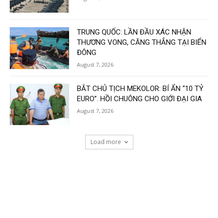
TRUNG QUỐC: LẦN ĐẦU XÁC NHẬN
THƯƠNG VONG, CĂNG THẲNG TẠI BIỂN
ĐÔNG
August 7, 2026
BẮT CHỦ TỊCH MEKOLOR: BÍ ẨN “10 TỶ
EURO”. HỒI CHUÔNG CHO GIỚI ĐẠI GIA
August 7, 2026
Load more