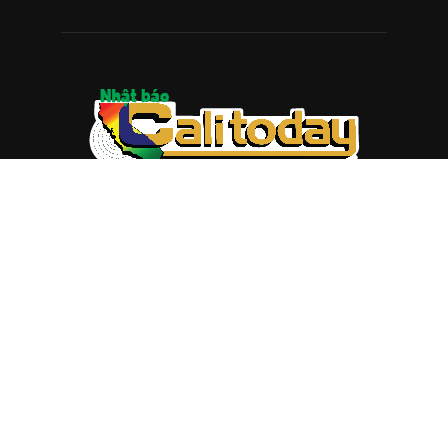
ABOUT US
Trang web
baocalitoday.com
là sản phẩm của Hệ Thống
Truyền Thông Cali Today
Tòa soạn: 1310 Tully Road #109, San Jose, CA 95122
Tel: (408) 482-6527
Contact us:
nam@baocalitoday.com