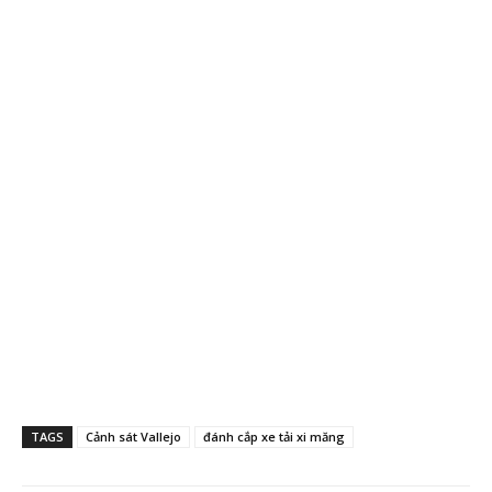
TAGS
Cảnh sát Vallejo
đánh cắp xe tải xi măng