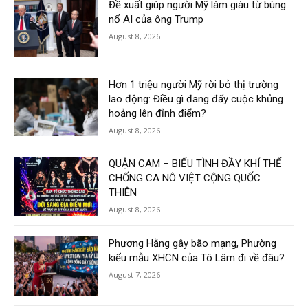
Đề xuất giúp người Mỹ làm giàu từ bùng
nổ AI của ông Trump
August 8, 2026
Hơn 1 triệu người Mỹ rời bỏ thị trường
lao động: Điều gì đang đẩy cuộc khủng
hoảng lên đỉnh điểm?
August 8, 2026
QUẬN CAM – BIỂU TÌNH ĐẦY KHÍ THẾ
CHỐNG CA NÔ VIỆT CỘNG QUỐC
THIÊN
August 8, 2026
Phương Hằng gây bão mạng, Phường
kiểu mẫu XHCN của Tô Lâm đi về đâu?
August 7, 2026