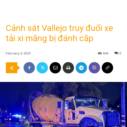
Cảnh sát Vallejo truy đuổi xe
tải xi măng bị đánh cắp
February 6, 2025
846
0