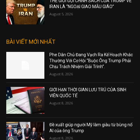
THẾ GIỚI GỌI CHÍNH SÁCH CỦA TRUMP VỀ
IRAN LÀ “NGOẠI GIAO MẪU GIÁO”
August 5, 2026
BÀI VIẾT MỚI NHẤT
Phe Dân Chủ Đang Vạch Ra Kế Hoạch Khác
Thường Với Cơ Hội “Buộc Ông Trump Phải
Chịu Trách Nhiệm Giải Trình”.
August 8, 2026
GIỚI HẠN THỜI GIAN LƯU TRÚ CỦA SINH
VIÊN QUỐC TẾ
August 8, 2026
Đề xuất giúp người Mỹ làm giàu từ bùng nổ
AI của ông Trump
August 8, 2026