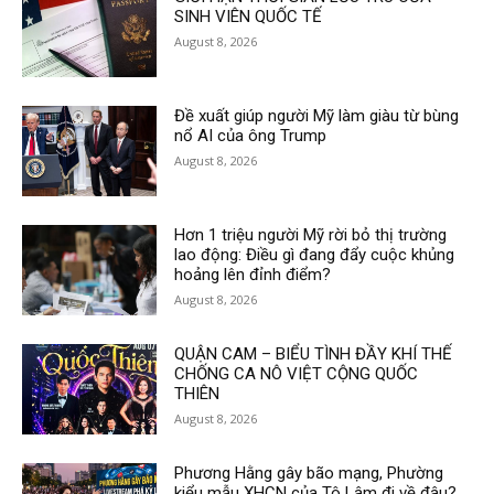
SINH VIÊN QUỐC TẾ
August 8, 2026
Đề xuất giúp người Mỹ làm giàu từ bùng
nổ AI của ông Trump
August 8, 2026
Hơn 1 triệu người Mỹ rời bỏ thị trường
lao động: Điều gì đang đẩy cuộc khủng
hoảng lên đỉnh điểm?
August 8, 2026
QUẬN CAM – BIỂU TÌNH ĐẦY KHÍ THẾ
CHỐNG CA NÔ VIỆT CỘNG QUỐC
THIÊN
August 8, 2026
Phương Hằng gây bão mạng, Phường
kiểu mẫu XHCN của Tô Lâm đi về đâu?