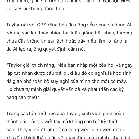
Tuy nhiên, giáo sư triết học James Taylor từ Đại học New
Jersey lại không đồng tình.
Taylor nói với CBS rằng ban đầu ông sẵn sàng sử dụng AI.
Nhưng sau khi thấy nhiều bài luận giống hệt nhau, thường
chứa đầy thông tin sai lệch hoặc gây hiểu lầm rõ ràng là
do AI tạo ra, ông quyết định cấm nó.
“Taylor giải thích rằng, ‘Nếu bạn nhập một câu hỏi và ngay
lập tức nhận được câu trả lời, điều đó có nghĩa là học sinh
đã giao phó toàn bộ suy nghĩ của mình cho một cỗ máy.
Họ chưa tự mình giải quyết vấn đề và phát triển các kỹ
năng cần thiết.'”
Trong các lớp triết học của Taylor, sinh viên phải hoàn
thành các bài tập viết tay mà không cần bất kỳ thiết bị
nào. Thay vì để AI làm tất cả công việc, sinh viên được
khuyến khích thảo luận về quan điểm của mình, phân tích