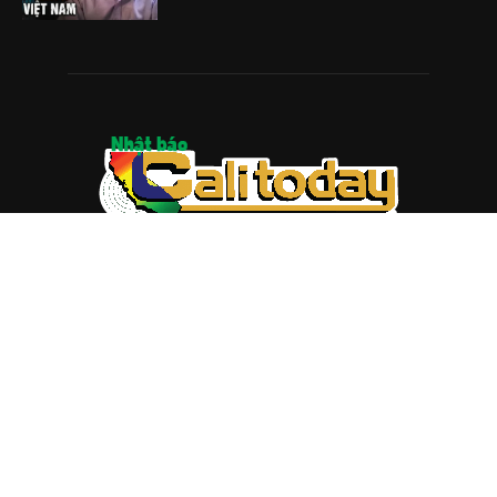
ABOUT US
Trang web
baocalitoday.com
là sản phẩm của Hệ Thống
Truyền Thông Cali Today
Tòa soạn: 1310 Tully Road #109, San Jose, CA 95122
Tel: (408) 482-6527