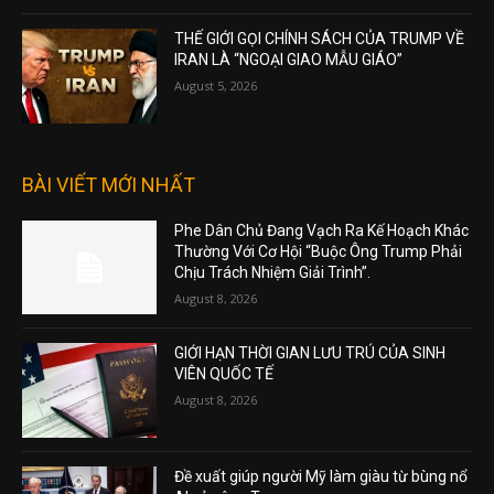
THẾ GIỚI GỌI CHÍNH SÁCH CỦA TRUMP VỀ
IRAN LÀ “NGOẠI GIAO MẪU GIÁO”
August 5, 2026
BÀI VIẾT MỚI NHẤT
Phe Dân Chủ Đang Vạch Ra Kế Hoạch Khác
Thường Với Cơ Hội “Buộc Ông Trump Phải
Chịu Trách Nhiệm Giải Trình”.
August 8, 2026
GIỚI HẠN THỜI GIAN LƯU TRÚ CỦA SINH
VIÊN QUỐC TẾ
August 8, 2026
Đề xuất giúp người Mỹ làm giàu từ bùng nổ