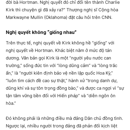
đời bà Hortman. Nghị quyết đó chỉ đổi tên thành Charlie
Kirk thì chuyện gì đã xảy ra?” Thượng nghị sĩ Cộng hòa
Markwayne Mullin (Oklahoma) đặt câu hỏi trên CNN.
Nghị quyết không “giống nhau”
Trên thực tế, nghị quyết về Kirk không hề “giống” với
nghị quyết về Hortman. Khác biệt nằm ở mức độ tán
dương. Văn bản gọi Kirk là một “người yêu nước can
trường,” sống đức tin với “lòng dũng cảm” và “lòng trắc
ẩn,” là “người kiên định bảo vệ nền lập quốc Hoa Kỳ,”
“luôn tìm cách đề cao sự thật,” hành xử “trong danh dự,
dũng khí và sự tôn trọng đồng bào,” và được ca ngợi vì “sự
tận tâm vững bền đối với Hiến pháp” và “diễn ngôn ôn
hòa.”
Đó không phải là những điều mà đảng Dân chủ đồng tình.
Ngược lại, nhiều người trong đảng đã phản đối kịch liệt