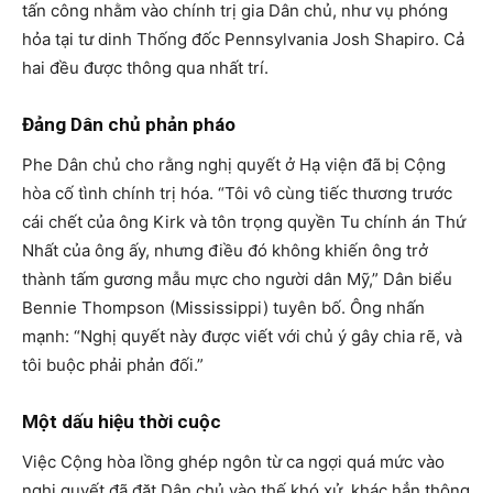
tấn công nhằm vào chính trị gia Dân chủ, như vụ phóng
hỏa tại tư dinh Thống đốc Pennsylvania Josh Shapiro. Cả
hai đều được thông qua nhất trí.
Đảng Dân chủ phản pháo
Phe Dân chủ cho rằng nghị quyết ở Hạ viện đã bị Cộng
hòa cố tình chính trị hóa. “Tôi vô cùng tiếc thương trước
cái chết của ông Kirk và tôn trọng quyền Tu chính án Thứ
Nhất của ông ấy, nhưng điều đó không khiến ông trở
thành tấm gương mẫu mực cho người dân Mỹ,” Dân biểu
Bennie Thompson (Mississippi) tuyên bố. Ông nhấn
mạnh: “Nghị quyết này được viết với chủ ý gây chia rẽ, và
tôi buộc phải phản đối.”
Một dấu hiệu thời cuộc
Việc Cộng hòa lồng ghép ngôn từ ca ngợi quá mức vào
nghị quyết đã đặt Dân chủ vào thế khó xử, khác hẳn thông