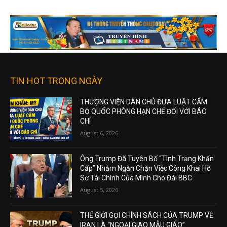
TIN HOT TRONG NGÀY
THƯỢNG VIỆN DÂN CHỦ ĐƯA LUẬT CẤM
BỘ QUỐC PHÒNG HẠN CHẾ ĐỐI VỚI BÁO
CHÍ
August 6, 2026
Ông Trump Đã Tuyên Bố “Tình Trạng Khẩn
Cấp” Nhằm Ngăn Chặn Việc Công Khai Hồ
Sơ Tài Chính Của Mình Cho Đài BBC
August 5, 2026
THẾ GIỚI GỌI CHÍNH SÁCH CỦA TRUMP VỀ
IRAN LÀ “NGOẠI GIAO MẪU GIÁO”