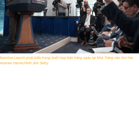
Karoline Leavitt phát biểu trong buổi họp báo hàng ngày tại Nhà Trắng vào thứ Hai.
Andrew Harnik/Hình ảnh Getty