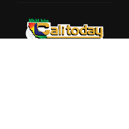
ABOUT US
Trang web
baocalitoday.com
là sản phẩm của Hệ Thống
Truyền Thông Cali Today
Tòa soạn: 1310 Tully Road #109, San Jose, CA 95122
Tel: (408) 482-6527
Contact us:
nam@baocalitoday.com