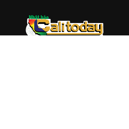
ABOUT US
Trang web
baocalitoday.com
là sản phẩm của Hệ Thống
Truyền Thông Cali Today
Tòa soạn: 1310 Tully Road #109, San Jose, CA 95122
Tel: (408) 482-6527
Contact us:
nam@baocalitoday.com