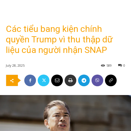
Các tiểu bang kiện chính
quyền Trump vì thu thập dữ
liệu của người nhận SNAP
July 28, 2025
589
0