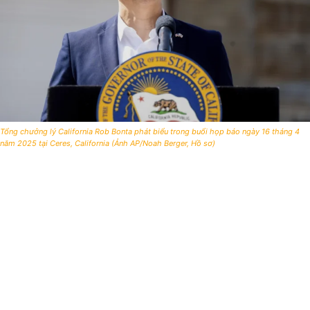
Tổng chưởng lý California Rob Bonta phát biểu trong buổi họp báo ngày 16 tháng 4
năm 2025 tại Ceres, California (Ảnh AP/Noah Berger, Hồ sơ)