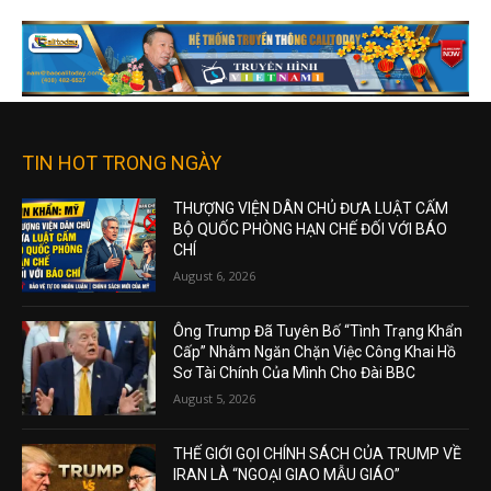
TIN HOT TRONG NGÀY
THƯỢNG VIỆN DÂN CHỦ ĐƯA LUẬT CẤM
BỘ QUỐC PHÒNG HẠN CHẾ ĐỐI VỚI BÁO
CHÍ
August 6, 2026
Ông Trump Đã Tuyên Bố “Tình Trạng Khẩn
Cấp” Nhằm Ngăn Chặn Việc Công Khai Hồ
Sơ Tài Chính Của Mình Cho Đài BBC
August 5, 2026
THẾ GIỚI GỌI CHÍNH SÁCH CỦA TRUMP VỀ
IRAN LÀ “NGOẠI GIAO MẪU GIÁO”