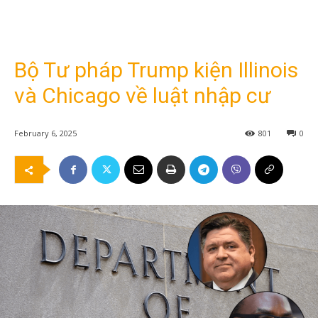
Bộ Tư pháp Trump kiện Illinois
và Chicago về luật nhập cư
February 6, 2025
801
0