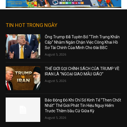
TIN HOT TRONG NGÀY
Ông Trump Đã Tuyên Bố “Tình Trạng Khẩn
Cấp” Nhằm Ngăn Chặn Việc Công Khai Hồ
Sơ Tài Chính Của Mình Cho Đài BBC
August 5, 2026
THẾ GIỚI GỌI CHÍNH SÁCH CỦA TRUMP VỀ
IRAN LÀ “NGOẠI GIAO MẪU GIÁO”
August 5, 2026
Báo Động Đỏ Khi Chỉ Số Kinh Tế “Then Chốt
Nhất” Thế Giới Phát Tín Hiệu Nguy Hiểm
Trước Thềm bầu Cử Giữa Kỳ
August 5, 2026