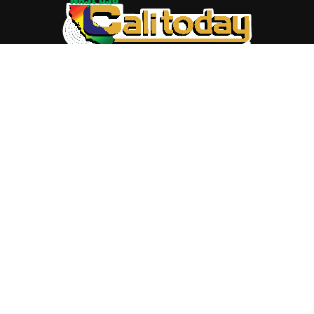
ABOUT US
Trang web
baocalitoday.com
là sản phẩm của Hệ Thống
Truyền Thông Cali Today
Tòa soạn: 1310 Tully Road #109, San Jose, CA 95122
Tel: (408) 482-6527
Contact us:
nam@baocalitoday.com
FOLLOW US