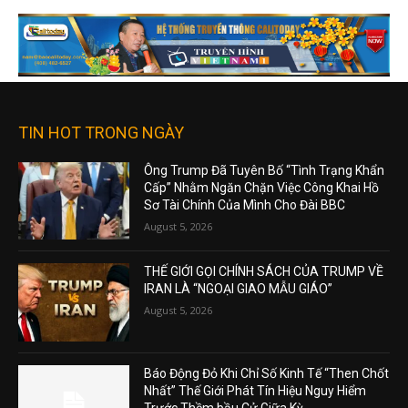
TIN HOT TRONG NGÀY
Ông Trump Đã Tuyên Bố “Tình Trạng Khẩn
Cấp” Nhằm Ngăn Chặn Việc Công Khai Hồ
Sơ Tài Chính Của Mình Cho Đài BBC
August 5, 2026
THẾ GIỚI GỌI CHÍNH SÁCH CỦA TRUMP VỀ
IRAN LÀ “NGOẠI GIAO MẪU GIÁO”
August 5, 2026
Báo Động Đỏ Khi Chỉ Số Kinh Tế “Then Chốt
Nhất” Thế Giới Phát Tín Hiệu Nguy Hiểm
Trước Thềm bầu Cử Giữa Kỳ