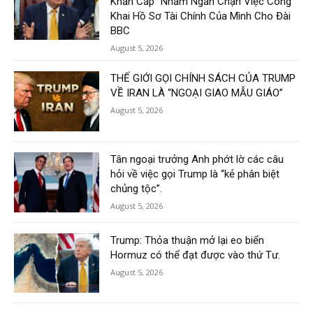
Khẩn Cấp” Nhằm Ngăn Chặn Việc Công
Khai Hồ Sơ Tài Chính Của Mình Cho Đài
BBC
August 5, 2026
THẾ GIỚI GỌI CHÍNH SÁCH CỦA TRUMP
VỀ IRAN LÀ “NGOẠI GIAO MẪU GIÁO”
August 5, 2026
Tân ngoại trưởng Anh phớt lờ các câu
hỏi về việc gọi Trump là “kẻ phân biệt
chủng tộc”.
August 5, 2026
Trump: Thỏa thuận mở lại eo biển
Hormuz có thể đạt được vào thứ Tư.
August 5, 2026