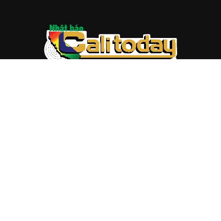
ABOUT US
Trang web
baocalitoday.com
là sản phẩm của Hệ Thống
Truyền Thông Cali Today
Tòa soạn: 1310 Tully Road #109, San Jose, CA 95122
Tel: (408) 482-6527
Contact us:
nam@baocalitoday.com