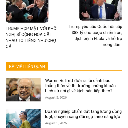
Trump yêu cầu Quốc hội cấp
TRUMP HỌP MẬT VỚI KHỐI
$88 tỷ cho cuộc chiến Iran,
NGHỊ SĨ CỘNG HÒA CÃI
dịch bệnh Ebola và hỗ trợ
NHAU TO TIẾNG NHƯ CHỢ
nông dân.
CÁ
BÀI VIẾT LIÊN QUAN
Warren Buffett đưa ra lời cảnh báo
thẳng thắn về thị trường chứng khoán:
Lịch sử nói gì về kịch bản tiếp theo?
August 5, 2026
Doanh nghiệp chấm dứt tăng lương đồng
loạt, chuyển sang đãi ngộ theo năng lực
August 5, 2026