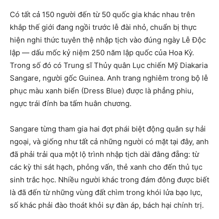
Có tất cả 150 người đến từ 50 quốc gia khác nhau trên
khắp thế giới đang ngồi trước lễ đài nhỏ, chuẩn bị thực
hiện nghi thức tuyên thệ nhập tịch vào đúng ngày Lễ Độc
lập — dấu mốc kỷ niệm 250 năm lập quốc của Hoa Kỳ.
Trong số đó có Trung sĩ Thủy quân Lục chiến Mỹ Diakaria
Sangare, người gốc Guinea. Anh trang nghiêm trong bộ lễ
phục màu xanh biển (Dress Blue) được là phẳng phiu,
ngực trái đính ba tấm huân chương.
Sangare từng tham gia hai đợt phái biệt động quân sự hải
ngoại, và giống như tất cả những người có mặt tại đây, anh
đã phải trải qua một lộ trình nhập tịch dài đằng đẵng: từ
các kỳ thi sát hạch, phỏng vấn, thẻ xanh cho đến thủ tục
sinh trắc học. Nhiều người khác trong đám đông được biết
là đã đến từ những vùng đất chìm trong khói lửa bạo lực,
số khác phải đào thoát khỏi sự đàn áp, bách hại chính trị.