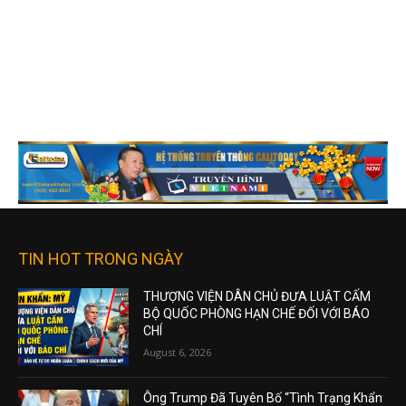
TIN HOT TRONG NGÀY
THƯỢNG VIỆN DÂN CHỦ ĐƯA LUẬT CẤM
BỘ QUỐC PHÒNG HẠN CHẾ ĐỐI VỚI BÁO
CHÍ
August 6, 2026
Ông Trump Đã Tuyên Bố “Tình Trạng Khẩn