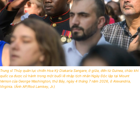
Trung sĩ Thủy quân lục chiến Hoa Kỳ Diakaria Sangare, ở giữa, đến từ Guinea, chào khi
quốc ca được cử hành trong một buổi lễ nhập tịch nhân Ngày Độc lập tại Mount
Vernon của George Washington, thứ Bảy, ngày 4 tháng 7 năm 2026, ở Alexandria,
Virginia. (Ảnh AP/Rod Lamkey, Jr.)