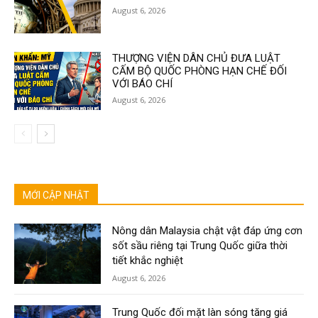
August 6, 2026
THƯỢNG VIỆN DÂN CHỦ ĐƯA LUẬT
CẤM BỘ QUỐC PHÒNG HẠN CHẾ ĐỐI
VỚI BÁO CHÍ
August 6, 2026
MỚI CẬP NHẬT
Nông dân Malaysia chật vật đáp ứng cơn
sốt sầu riêng tại Trung Quốc giữa thời
tiết khắc nghiệt
August 6, 2026
Trung Quốc đối mặt làn sóng tăng giá