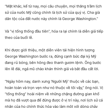
“Mặt khác, kể từ nay, mọi câu chuyện, mọi thăng trầm lịch
sử của nước Mỹ cũng chính là lịch sử của quý vị. Cha già
dân tộc của đất nước này chính là George Washington.”
Và “vị tổng thống đầu tiên”, hóa ra lại chính là diễn giả tiếp
theo của buổi lễ.
Khi được giới thiệu, một diễn viên tái hiện hình tượng
George Washington bước ra, đứng cạnh bức đại kỳ Mỹ
đang rủ bóng, bên hông đeo thanh gươm lệnh. Ông bước
lên lễ đài, ngả mũ chào khán thính giả và bắt đầu cất lời.
“Ngày hôm nay, danh xưng ‘Người Mỹ’ thuộc về các bạn,
hoàn toàn và trọn vẹn như nó thuộc về tôi vậy,” ông nói. Vị
“tổng thống” hoài niệm về những chặng đường gian khổ
mà họ đã vượt qua để đứng được ở vị trí này, nơi lịch sử cá
nhân của họ chính thức hòa vào làm một với dòng chảy