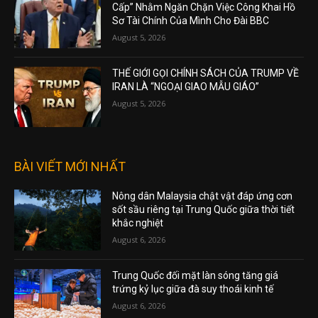
Cấp” Nhằm Ngăn Chặn Việc Công Khai Hồ
Sơ Tài Chính Của Mình Cho Đài BBC
August 5, 2026
THẾ GIỚI GỌI CHÍNH SÁCH CỦA TRUMP VỀ
IRAN LÀ “NGOẠI GIAO MẪU GIÁO”
August 5, 2026
BÀI VIẾT MỚI NHẤT
Nông dân Malaysia chật vật đáp ứng cơn
sốt sầu riêng tại Trung Quốc giữa thời tiết
khắc nghiệt
August 6, 2026
Trung Quốc đối mặt làn sóng tăng giá
trứng kỷ lục giữa đà suy thoái kinh tế
August 6, 2026