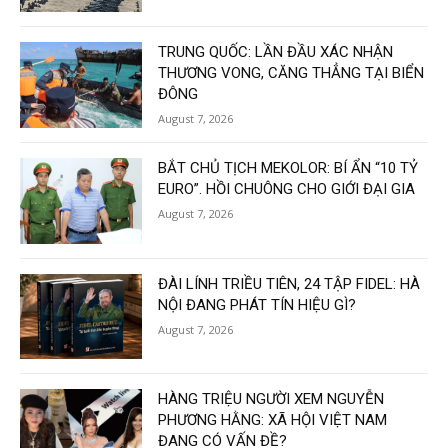
TRUNG QUỐC: LẦN ĐẦU XÁC NHẬN
THƯƠNG VONG, CĂNG THẲNG TẠI BIỂN
ĐÔNG
August 7, 2026
BẮT CHỦ TỊCH MEKOLOR: BÍ ẨN “10 TỶ
EURO”. HỒI CHUÔNG CHO GIỚI ĐẠI GIA
August 7, 2026
ĐÀI LÍNH TRIỀU TIÊN, 24 TẬP FIDEL: HÀ
NỘI ĐANG PHÁT TÍN HIỆU GÌ?
August 7, 2026
HÀNG TRIỆU NGƯỜI XEM NGUYỄN
PHƯƠNG HẰNG: XÃ HỘI VIỆT NAM
ĐANG CÓ VẤN ĐỀ?