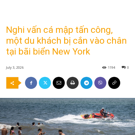
Nghi vấn cá mập tấn công,
một du khách bị cắn vào chân
tại bãi biển New York
July 3, 2026
1194
0