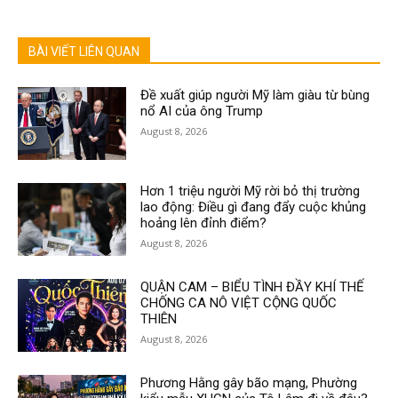
BÀI VIẾT LIÊN QUAN
Đề xuất giúp người Mỹ làm giàu từ bùng
nổ AI của ông Trump
August 8, 2026
Hơn 1 triệu người Mỹ rời bỏ thị trường
lao động: Điều gì đang đẩy cuộc khủng
hoảng lên đỉnh điểm?
August 8, 2026
QUẬN CAM – BIỂU TÌNH ĐẦY KHÍ THẾ
CHỐNG CA NÔ VIỆT CỘNG QUỐC
THIÊN
August 8, 2026
Phương Hằng gây bão mạng, Phường