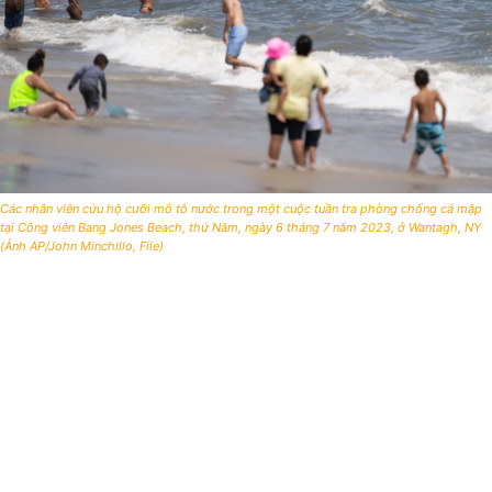
Các nhân viên cứu hộ cưỡi mô tô nước trong một cuộc tuần tra phòng chống cá mập
tại Công viên Bang Jones Beach, thứ Năm, ngày 6 tháng 7 năm 2023, ở Wantagh, NY
(Ảnh AP/John Minchillo, File)