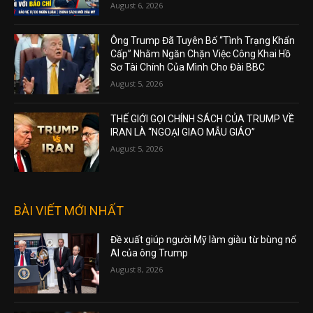
BỘ QUỐC PHÒNG HẠN CHẾ ĐỐI VỚI BÁO
CHÍ
August 6, 2026
Ông Trump Đã Tuyên Bố “Tình Trạng Khẩn
Cấp” Nhằm Ngăn Chặn Việc Công Khai Hồ
Sơ Tài Chính Của Mình Cho Đài BBC
August 5, 2026
THẾ GIỚI GỌI CHÍNH SÁCH CỦA TRUMP VỀ
IRAN LÀ “NGOẠI GIAO MẪU GIÁO”
August 5, 2026
BÀI VIẾT MỚI NHẤT
Đề xuất giúp người Mỹ làm giàu từ bùng nổ
AI của ông Trump
August 8, 2026