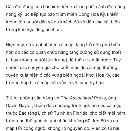
Các đợt đóng cửa bãi biển diễn ra trong bối cảnh đợt nắng
nóng kỷ lục tiếp tục bao trùm miền Đông Hoa Kỳ, khiến
lượng lớn người dân và du khách đổ xô đến các bãi biển
trong khu vực để giải nhiệt.
Hiện nay, số vụ phát hiện cá mập đang trở nên phổ biến
hơn do các cơ quan chức năng tăng cường sử dụng thiết
bị bay không người lái (drone) để tuần tra mặt nước. Tuy
nhiên, các chuyên gia cho biết, mặc dù cá mập thường
xuyên xuất hiện ở các vùng biển ngoài khơi Hoa Kỳ, các
trường hợp bị cá mập cắn vẫn là vô cùng hy hữu.
Trả lời phỏng vấn hãng tin
The Associated Press
, ông
Gavin Naylor, Giám đốc chương trình nghiên cứu cá mập
thuộc Bảo tàng Lịch sử Tự nhiên Florida, cho biết mỗi năm
trên toàn thế giới chỉ ghi nhận khoảng 60 đến 80 vụ cá
mập tấn công người không rõ nguyên do. Việc có từ hai