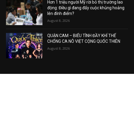
Hơn 1 triệu người Mỹ rời bỏ thị trường lao
động: Điều gì đang đẩy cuộc khủng hoảng
lên đỉnh điểm?
August 8, 2026
QUẬN CAM – BIỂU TÌNH ĐẦY KHÍ THẾ
CHỐNG CA NÔ VIỆT CỘNG QUỐC THIÊN
August 8, 2026
VIDEO MỚI NHẤT
Phương Hằng gây bão mạng, Phường kiểu
mẫu XHCN của Tô Lâm đi về đâu?
August 7, 2026