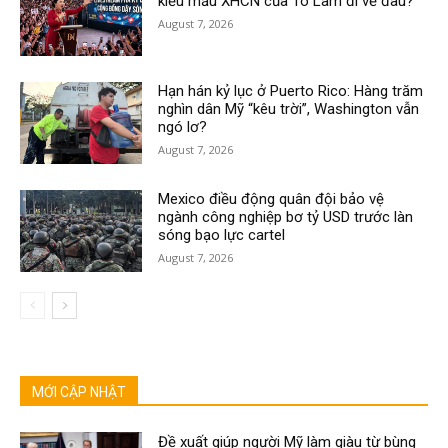
kiểu mẫu XHCN của Tô Lâm đi về đâu?
August 7, 2026
Hạn hán kỷ lục ở Puerto Rico: Hàng trăm
nghìn dân Mỹ “kêu trời”, Washington vẫn
ngó lơ?
August 7, 2026
Mexico điều động quân đội bảo vệ
ngành công nghiệp bơ tỷ USD trước làn
sóng bạo lực cartel
August 7, 2026
MỚI CẬP NHẬT
Đề xuất giúp người Mỹ làm giàu từ bùng