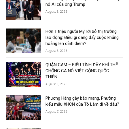
nổ AI của ông Trump
August 8, 2026
Hơn 1 triệu người Mỹ rời bỏ thị trường
lao động: Điều gì đang đẩy cuộc khủng
hoảng lên đỉnh điểm?
August 8, 2026
QUẬN CAM – BIỂU TÌNH ĐẦY KHÍ THẾ
CHỐNG CA NÔ VIỆT CỘNG QUỐC
THIÊN
August 8, 2026
Phương Hằng gây bão mạng, Phường
kiểu mẫu XHCN của Tô Lâm đi về đâu?
August 7, 2026