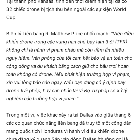
Tại thành phố Kansas, tính đến thời điểm hiện tại đã có
32 chiếc drone bị tịch thu bên ngoài các sự kiện World
Cup.
Biện lý Liên bang R. Matthew Price nhấn mạnh:
“Việc điều
khiển drone trong các vùng hạn chế bay tạm thời (TFR)
không chỉ là hành vi phạm pháp mà còn tiềm ẩn nhiều
nguy hiểm. Văn phòng của tôi cam kết bảo vệ an toàn cho
cộng đồng và du khách bằng cách giữ cho bầu trời hoàn
toàn không có drone. Nếu phát hiện trường hợp vi phạm,
xin vui lòng báo cáo ngay. Nếu bạn đang có ý định bay
drone trái phép, hãy cân nhắc lại vì Bộ Tư pháp sẽ xử lý
nghiêm các trường hợp vi phạm.”
Trong một vụ việc khác xảy ra tại Dallas vào giữa tháng 6,
các cơ quan chức năng liên bang đã truy tố một công dân
mang quốc tịch Honduras vì hành vi điều khiển drone
chưa đăng ký quanh Sân vận động Dallas (thường gọi là