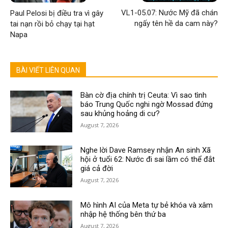
VL1-05.07: Nước Mỹ đã chán
Paul Pelosi bị điều tra vì gây
ngấy tên hề da cam này?
tai nạn rồi bỏ chạy tại hạt
Napa
BÀI VIẾT LIÊN QUAN
Bàn cờ địa chính trị Ceuta: Vì sao tình
báo Trung Quốc nghi ngờ Mossad đứng
sau khủng hoảng di cư?
August 7, 2026
Nghe lời Dave Ramsey nhận An sinh Xã
hội ở tuổi 62: Nước đi sai lầm có thể đắt
giá cả đời
August 7, 2026
Mô hình AI của Meta tự bẻ khóa và xâm
nhập hệ thống bên thứ ba
August 7, 2026