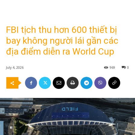
FBI tịch thu hơn 600 thiết bị
bay không người lái gần các
địa điểm diễn ra World Cup
July 4, 2026
969
0