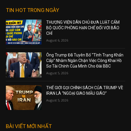
TIN HOT TRONG NGÀY
THƯỢNG VIỆN DÂN CHỦ ĐƯA LUẬT CẤM
BỘ QUỐC PHÒNG HẠN CHẾ ĐỐI VỚI BÁO
CHÍ
August 6, 2026
Ông Trump Đã Tuyên Bố “Tình Trạng Khẩn
Cấp” Nhằm Ngăn Chặn Việc Công Khai Hồ
Sơ Tài Chính Của Mình Cho Đài BBC
August 5, 2026
THẾ GIỚI GỌI CHÍNH SÁCH CỦA TRUMP VỀ
IRAN LÀ “NGOẠI GIAO MẪU GIÁO”
August 5, 2026
BÀI VIẾT MỚI NHẤT