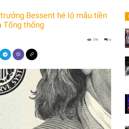
trưởng Bessent hé lộ mẫu tiền
a Tổng thống
779
0