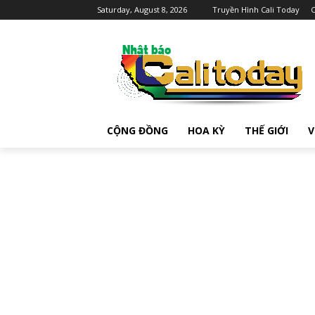
Saturday, August 8, 2026
Truyền Hình Cali Today
C
CỘNG ĐỒNG
HOA KỲ
THẾ GIỚI
V