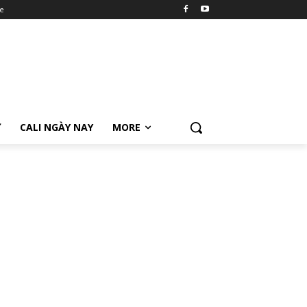
e
Ữ
CALI NGÀY NAY
MORE