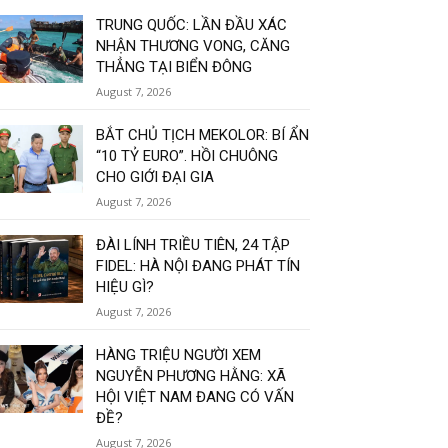
TRUNG QUỐC: LẦN ĐẦU XÁC
NHẬN THƯƠNG VONG, CĂNG
THẲNG TẠI BIỂN ĐÔNG
August 7, 2026
BẮT CHỦ TỊCH MEKOLOR: BÍ ẨN
“10 TỶ EURO”. HỒI CHUÔNG
CHO GIỚI ĐẠI GIA
August 7, 2026
ĐÀI LÍNH TRIỀU TIÊN, 24 TẬP
FIDEL: HÀ NỘI ĐANG PHÁT TÍN
HIỆU GÌ?
August 7, 2026
HÀNG TRIỆU NGƯỜI XEM
NGUYỄN PHƯƠNG HẰNG: XÃ
HỘI VIỆT NAM ĐANG CÓ VẤN
ĐỀ?
August 7, 2026