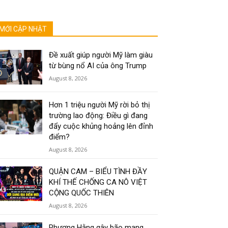
MỚI CẬP NHẬT
Đề xuất giúp người Mỹ làm giàu
từ bùng nổ AI của ông Trump
August 8, 2026
Hơn 1 triệu người Mỹ rời bỏ thị
trường lao động: Điều gì đang
đẩy cuộc khủng hoảng lên đỉnh
điểm?
August 8, 2026
QUẬN CAM – BIỂU TÌNH ĐẦY
KHÍ THẾ CHỐNG CA NÔ VIỆT
CỘNG QUỐC THIÊN
August 8, 2026
Phương Hằng gây bão mạng,