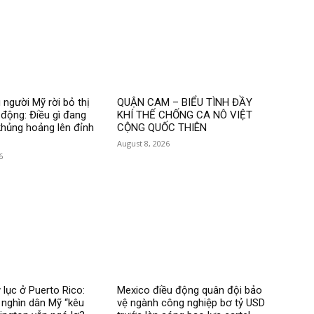
 người Mỹ rời bỏ thị
QUẬN CAM – BIỂU TÌNH ĐẦY
 động: Điều gì đang
KHÍ THẾ CHỐNG CA NÔ VIỆT
hủng hoảng lên đỉnh
CỘNG QUỐC THIÊN
August 8, 2026
6
 lục ở Puerto Rico:
Mexico điều động quân đội bảo
nghìn dân Mỹ “kêu
vệ ngành công nghiệp bơ tỷ USD