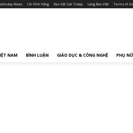
alitoday News
Cõi Vĩnh Hằng
Rao Vặt Cali Today
Làng Báo Việt
Terms of Us
IỆT NAM
BÌNH LUẬN
GIÁO DỤC & CÔNG NGHỆ
PHỤ N