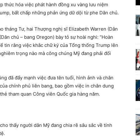
p thức hóa việc phát hành đồng xu vàng lưu niệm
ump, bất chấp những phản ứng dữ dội từ phe Dân chủ.
o tháng Tư, hai Thượng nghị sĩ Elizabeth Warren (Dân
(Dân chủ – bang Oregon) bày tỏ sự hoài nghi: “Hoàn
ể tin rằng việc khắc chữ ký của Tổng thống Trump lên
ề nghiêm trọng nào mà công chúng Mỹ đang phải đối
ng đã đẩy mạnh việc đưa tên tuổi, hình ảnh và chân
của chính phủ liên bang, bao gồm việc in chân dung
à thẻ tham quan Công viên Quốc gia hàng năm.
cho thấy người dân Mỹ đang chia rẽ sâu sắc về tính
tệ.