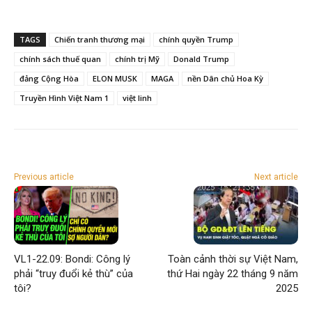
TAGS
Chiến tranh thương mại
chính quyền Trump
chính sách thuế quan
chính trị Mỹ
Donald Trump
đảng Cộng Hòa
ELON MUSK
MAGA
nền Dân chủ Hoa Kỳ
Truyền Hình Việt Nam 1
việt linh
Previous article
Next article
VL1-22.09: Bondi: Công lý
Toàn cảnh thời sự Việt Nam,
phải “truy đuổi kẻ thù” của
thứ Hai ngày 22 tháng 9 năm
tôi?
2025