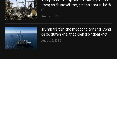
August 6, 2026
Tổng thống Trump bác tin thiếu đạn dược
trong chiến sự với Iran, đe dọa phạt tù kẻ rò
rỉ
August 6, 2026
Trump trả tiền cho một công ty năng lượng
để bỏ quyền khai thác điện gió ngoài khơi
August 6, 2026
VIDEO MỚI NHẤT
Vụ án tham nhũng Sheng Thao – David
Duong đi về đâu? Mô hình XHCN của Tô
Lâm bao giờ sẽ thành?
August 5, 2026