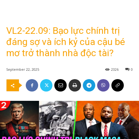
VL2-22.09: Bạo lực chính trị
đáng sợ và ích kỷ của cậu bé
mơ trở thành nhà độc tài?
September 22, 2025
2326
0