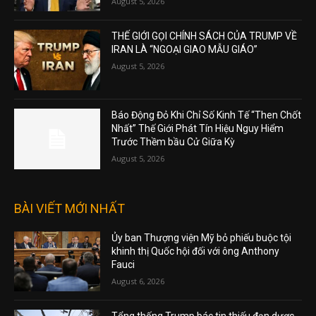
Cấp” Nhằm Ngăn Chặn Việc Công Khai Hồ
Sơ Tài Chính Của Mình Cho Đài BBC
August 5, 2026
THẾ GIỚI GỌI CHÍNH SÁCH CỦA TRUMP VỀ
IRAN LÀ “NGOẠI GIAO MẪU GIÁO”
August 5, 2026
Báo Động Đỏ Khi Chỉ Số Kinh Tế “Then Chốt
Nhất” Thế Giới Phát Tín Hiệu Nguy Hiểm
Trước Thềm bầu Cử Giữa Kỳ
August 5, 2026
BÀI VIẾT MỚI NHẤT
Ủy ban Thượng viện Mỹ bỏ phiếu buộc tội
khinh thị Quốc hội đối với ông Anthony
Fauci