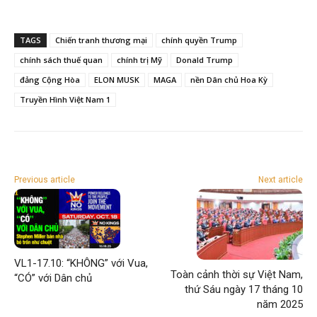
TAGS
Chiến tranh thương mại
chính quyền Trump
chính sách thuế quan
chính trị Mỹ
Donald Trump
đảng Cộng Hòa
ELON MUSK
MAGA
nền Dân chủ Hoa Kỳ
Truyền Hình Việt Nam 1
Previous article
Next article
VL1-17.10: “KHÔNG” với Vua,
Toàn cảnh thời sự Việt Nam,
“CÓ” với Dân chủ
thứ Sáu ngày 17 tháng 10
năm 2025