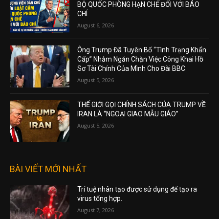
BỘ QUỐC PHÒNG HẠN CHẾ ĐỐI VỚI BÁO
CHÍ
August 6, 2026
Ông Trump Đã Tuyên Bố “Tình Trạng Khẩn
Cấp” Nhằm Ngăn Chặn Việc Công Khai Hồ
Sơ Tài Chính Của Mình Cho Đài BBC
August 5, 2026
THẾ GIỚI GỌI CHÍNH SÁCH CỦA TRUMP VỀ
IRAN LÀ “NGOẠI GIAO MẪU GIÁO”
August 5, 2026
BÀI VIẾT MỚI NHẤT
Trí tuệ nhân tạo được sử dụng để tạo ra
virus tổng hợp.
August 7, 2026