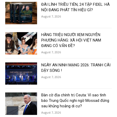
ĐÀI LÍNH TRIỀU TIÊN, 24 TẬP FIDEL: HÀ
NỘI ĐANG PHÁT TÍN HIỆU GÌ?
August 7, 2026
HÀNG TRIỆU NGƯỜI XEM NGUYỄN
PHƯƠNG HẰNG: XÃ HỘI VIỆT NAM
ĐANG CÓ VẤN ĐỀ?
August 7, 2026
NGÀY AN NINH MẠNG 2026: TRANH CÃI
DẬY SÓNG !
August 7, 2026
Bàn cờ địa chính trị Ceuta: Vì sao tình
báo Trung Quốc nghi ngờ Mossad đứng
sau khủng hoảng di cư?
August 7, 2026