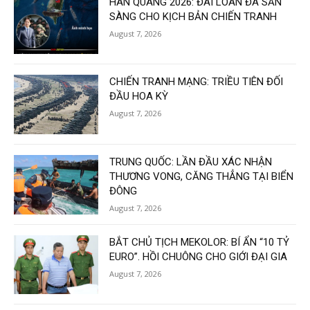
HÁN QUANG 2026: ĐÀI LOAN ĐÃ SẴN
SÀNG CHO KỊCH BẢN CHIẾN TRANH
August 7, 2026
CHIẾN TRANH MẠNG: TRIỀU TIÊN ĐỐI
ĐẦU HOA KỲ
August 7, 2026
TRUNG QUỐC: LẦN ĐẦU XÁC NHẬN
THƯƠNG VONG, CĂNG THẲNG TẠI BIỂN
ĐÔNG
August 7, 2026
BẮT CHỦ TỊCH MEKOLOR: BÍ ẨN “10 TỶ
EURO”. HỒI CHUÔNG CHO GIỚI ĐẠI GIA
August 7, 2026