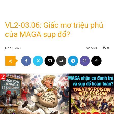
VL2-03.06: Giấc mơ triệu phú
của MAGA sụp đổ?
June 3, 2026
5501
0