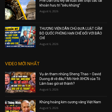
Phe Dân chủ Mỹ đề xuất siết chặt các tài
khoản hưu trí “siêu khủng”
August 6, 2026
THƯỢNG VIỆN DÂN CHỦ ĐƯA LUẬT CẤM
BỘ QUỐC PHÒNG HẠN CHẾ ĐỐI VỚI BÁO
CHÍ
August 6, 2026
VIDEO MỚI NHẤT
Vụ án tham nhũng Sheng Thao – David
Duong đi về đâu? Mô hình XHCN của Tô
Lâm bao giờ sẽ thành?
August 5, 2026
Khủng hoảng kim cương vàng Việt Nam
August 5, 2026