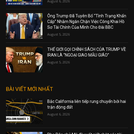
August 6, 2026
Ông Trump Đã Tuyên Bố “Tình Trạng Khẩn
Cấp” Nhằm Ngăn Chặn Việc Công Khai Hồ
Sơ Tài Chính Của Mình Cho Đài BBC
August 5, 2026
THẾ GIỚI GỌI CHÍNH SÁCH CỦA TRUMP VỀ
IRAN LÀ “NGOẠI GIAO MẪU GIÁO”
August 5, 2026
BÀI VIẾT MỚI NHẤT
Bắc California liên tiếp rung chuyển bởi hai
trận động đất
August 6, 2026