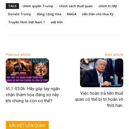
TAGS
chính quyền Trump
chính sách thuế quan
chính trị Mỹ
Donald Trump
đảng Cộng Hòa
MAGA
nền Dân chủ Hoa Kỳ
Truyền Hình Việt Nam 1
việt linh
Previous article
Next article
VL1-03.06: Hãy góp tay ngăn
Việc hoàn trả tiền thuế
chặn thảm họa đáng sợ này
quan có thể bị trì hoãn vô
khi chúng ta còn có thể?
thời hạn.
BÀI VIẾT LIÊN QUAN