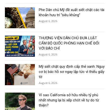
Phe Dân chủ Mỹ đề xuất siết chặt các tài
khoản hưu trí “siêu khủng”
August 6, 2026
THƯỢNG VIỆN DÂN CHỦ ĐƯA LUẬT
CẤM BỘ QUỐC PHÒNG HẠN CHẾ ĐỐI
VỚI BÁO CHÍ
August 6, 2026
Mỹ siết chặt quy định cấp thẻ xanh: Nguy
cơ bị bác hồ sơ ngay lập tức vì thiếu giấy
tờ
August 6, 2026
Vì sao California sở hữu nhiều tỷ phú
nhất nhưng lại bị xếp chót về tự do từ
thiện?