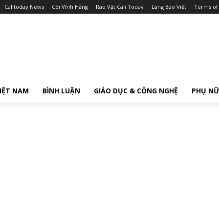
Calitoday News
Cõi Vĩnh Hằng
Rao Vặt Cali Today
Làng Báo Việt
Terms of
IỆT NAM
BÌNH LUẬN
GIÁO DỤC & CÔNG NGHỆ
PHỤ N