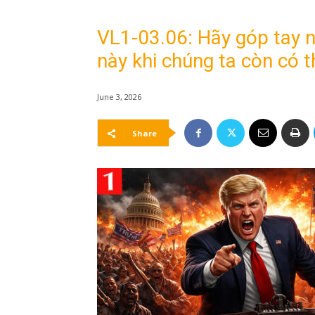
VL1-03.06: Hãy góp tay 
này khi chúng ta còn có t
June 3, 2026
Share