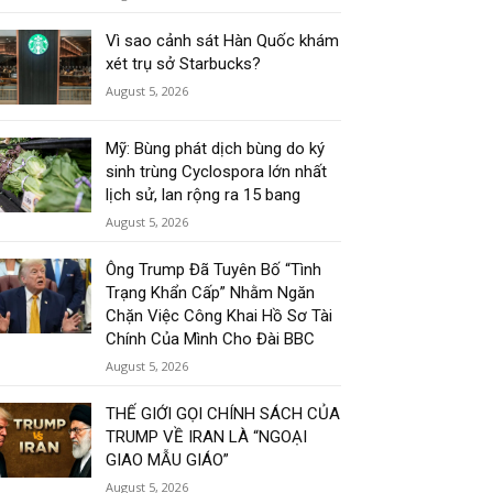
Vì sao cảnh sát Hàn Quốc khám
xét trụ sở Starbucks?
August 5, 2026
Mỹ: Bùng phát dịch bùng do ký
sinh trùng Cyclospora lớn nhất
lịch sử, lan rộng ra 15 bang
August 5, 2026
Ông Trump Đã Tuyên Bố “Tình
Trạng Khẩn Cấp” Nhằm Ngăn
Chặn Việc Công Khai Hồ Sơ Tài
Chính Của Mình Cho Đài BBC
August 5, 2026
THẾ GIỚI GỌI CHÍNH SÁCH CỦA
TRUMP VỀ IRAN LÀ “NGOẠI
GIAO MẪU GIÁO”
August 5, 2026