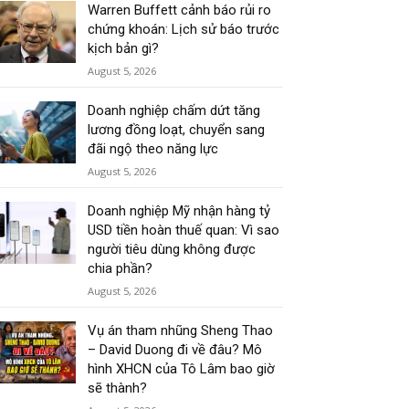
Warren Buffett cảnh báo rủi ro
chứng khoán: Lịch sử báo trước
kịch bản gì?
August 5, 2026
Doanh nghiệp chấm dứt tăng
lương đồng loạt, chuyển sang
đãi ngộ theo năng lực
August 5, 2026
Doanh nghiệp Mỹ nhận hàng tỷ
USD tiền hoàn thuế quan: Vì sao
người tiêu dùng không được
chia phần?
August 5, 2026
Vụ án tham nhũng Sheng Thao
– David Duong đi về đâu? Mô
hình XHCN của Tô Lâm bao giờ
sẽ thành?