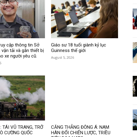
ruy cập thông tin Sở
Giáo sư 18 tuổi giành kỷ lục
vận tải và gắn thiết bị
Guinness thế giới
ào xe người yêu cũ.
August 5, 2026
6
 TÁI VŨ TRANG, TRỞ
CĂNG THẲNG ĐÔNG Á: NAM
TRÒ CƯỜNG QUỐC
HÀN ĐỔI CHIẾN LƯỢC, TRIỀU