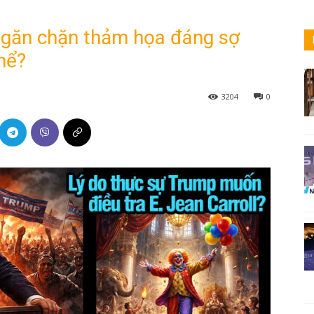
ngăn chặn thảm họa đáng sợ
hể?
3204
0