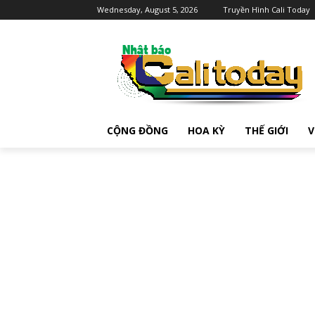
Wednesday, August 5, 2026
Truyền Hình Cali Today
CỘNG ĐỒNG
HOA KỲ
THẾ GIỚI
V