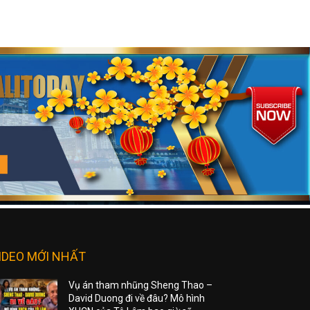
IDEO MỚI NHẤT
Vụ án tham nhũng Sheng Thao –
David Duong đi về đâu? Mô hình