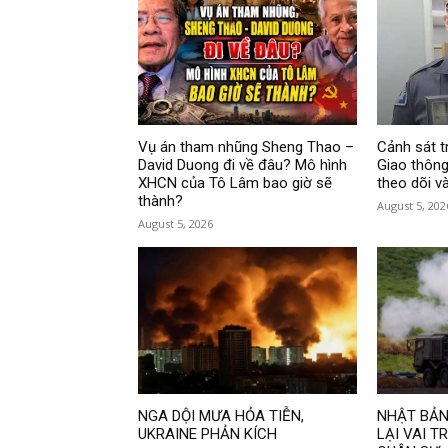
Vụ án tham nhũng Sheng Thao –
Cảnh sát t
David Duong đi về đâu? Mô hình
Giao thông 
XHCN của Tô Lâm bao giờ sẽ
theo dõi v
thành?
August 5, 202
August 5, 2026
NGA DỘI MƯA HỎA TIỄN,
NHẬT BẢN:
UKRAINE PHẢN KÍCH
LẠI VAI 