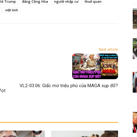
ld Trump
đảng Cộng Hòa
người nhập cư
thuế quan
việt linh
Next article
VL2-03.06: Giấc mơ triệu phú của MAGA sụp đổ?
Vọt