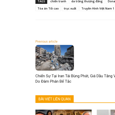
TAGS
chiến tranh
da trắng thượng đẳng
Dona
Tòa án Tối cao
trục xuất
Truyền Hình Việt Nam 1
Previous article
Chiến Sự Tại Iran Tái Bùng Phát, Giá Dầu Tăng 
Do Đàm Phán Bế Tắc
BÀI VIẾT LIÊN QUAN