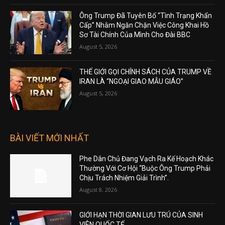
Ông Trump Đã Tuyên Bố “Tình Trạng Khẩn
Cấp” Nhằm Ngăn Chặn Việc Công Khai Hồ
Sơ Tài Chính Của Mình Cho Đài BBC
August 5, 2026
THẾ GIỚI GỌI CHÍNH SÁCH CỦA TRUMP VỀ
IRAN LÀ “NGOẠI GIAO MẪU GIÁO”
August 5, 2026
BÀI VIẾT MỚI NHẤT
Phe Dân Chủ Đang Vạch Ra Kế Hoạch Khác
Thường Với Cơ Hội “Buộc Ông Trump Phải
Chịu Trách Nhiệm Giải Trình”.
August 8, 2026
GIỚI HẠN THỜI GIAN LƯU TRÚ CỦA SINH
VIÊN QUỐC TẾ