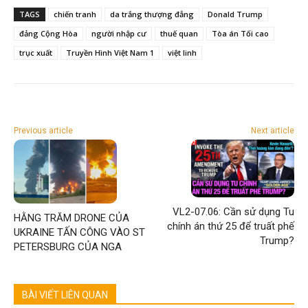
TAGS
chiến tranh
da trắng thượng đẳng
Donald Trump
đảng Cộng Hòa
người nhập cư
thuế quan
Tòa án Tối cao
trục xuất
Truyền Hình Việt Nam 1
việt linh
Previous article
Next article
VL2-07.06: Cần sử dụng Tu
HẰNG TRĂM DRONE CỦA
chính án thứ 25 để truất phế
UKRAINE TẤN CÔNG VÀO ST
Trump?
PETERSBURG CỦA NGA
BÀI VIẾT LIÊN QUAN