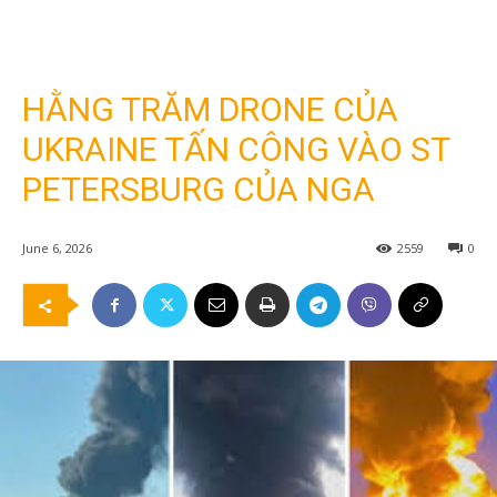
HẰNG TRĂM DRONE CỦA
UKRAINE TẤN CÔNG VÀO ST
PETERSBURG CỦA NGA
June 6, 2026
2559
0