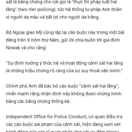
sát là bằng chứng cho cái gọi là “thực thi pháp luật hai
tầng” (two-tier policing), tức hệ thống tư pháp Anh thiên
vị người da màu và bất lợi cho người da trắng.
Bộ Ngoại giao Mỹ cũng lặp lại cáo buộc này trong một bài
đăng trên X hôm thứ Năm, gửi lời chia buồn tới gia đình
Nowak và cho rằng:
“Sự định hướng ý thức hệ và hoạt động cảnh sát hai tầng
là những triệu chứng rõ ràng của sự suy thoái văn minh.”
Chính phủ Anh đã bác bỏ cáo buộc “cảnh sát hai tầng”,
nhấn mạnh rằng nhận định này không được chứng minh
bằng các bằng chứng thống kê.
Independent Office for Police Conduct, cơ quan điều tra
các cáo buộc sai phạm của cảnh sát, hiện đang xem xét
hành động của các sĩ quan phản ứng với vụ đâm Henry