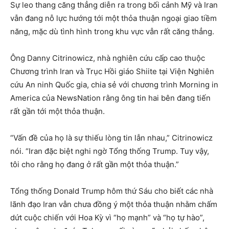
Sự leo thang căng thẳng diễn ra trong bối cảnh Mỹ và Iran
vẫn đang nỗ lực hướng tới một thỏa thuận ngoại giao tiềm
năng, mặc dù tình hình trong khu vực vẫn rất căng thẳng.
Ông Danny Citrinowicz, nhà nghiên cứu cấp cao thuộc
Chương trình Iran và Trục Hồi giáo Shiite tại Viện Nghiên
cứu An ninh Quốc gia, chia sẻ với chương trình Morning in
America của NewsNation rằng ông tin hai bên đang tiến
rất gần tới một thỏa thuận.
“Vấn đề của họ là sự thiếu lòng tin lẫn nhau,” Citrinowicz
nói. “Iran đặc biệt nghi ngờ Tổng thống Trump. Tuy vậy,
tôi cho rằng họ đang ở rất gần một thỏa thuận.”
Tổng thống Donald Trump hôm thứ Sáu cho biết các nhà
lãnh đạo Iran vẫn chưa đồng ý một thỏa thuận nhằm chấm
dứt cuộc chiến với Hoa Kỳ vì “họ mạnh” và “họ tự hào”,