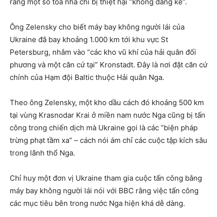
rằng một số tòa nhà chỉ bị thiệt hại “không đáng kể”.
Ông Zelensky cho biết máy bay không người lái của
Ukraine đã bay khoảng 1.000 km tới khu vực St
Petersburg, nhắm vào “các kho vũ khí của hải quân đối
phương và một căn cứ tại” Kronstadt. Đây là nơi đặt căn cứ
chính của Hạm đội Baltic thuộc Hải quân Nga.
Theo ông Zelensky, một kho dầu cách đó khoảng 500 km
tại vùng Krasnodar Krai ở miền nam nước Nga cũng bị tấn
công trong chiến dịch mà Ukraine gọi là các “biện pháp
trừng phạt tầm xa” – cách nói ám chỉ các cuộc tập kích sâu
trong lãnh thổ Nga.
Chỉ huy một đơn vị Ukraine tham gia cuộc tấn công bằng
máy bay không người lái nói với BBC rằng việc tấn công
các mục tiêu bên trong nước Nga hiện khá dễ dàng.