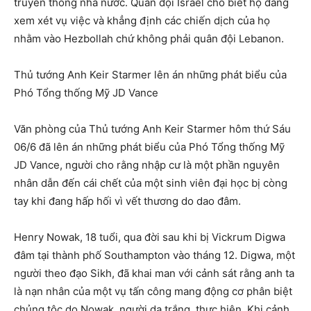
truyền thông nhà nước. Quân đội Israel cho biết họ đang
xem xét vụ việc và khẳng định các chiến dịch của họ
nhằm vào Hezbollah chứ không phải quân đội Lebanon.
Thủ tướng Anh Keir Starmer lên án những phát biểu của
Phó Tổng thống Mỹ JD Vance
Văn phòng của Thủ tướng Anh Keir Starmer hôm thứ Sáu
06/6 đã lên án những phát biểu của Phó Tổng thống Mỹ
JD Vance, người cho rằng nhập cư là một phần nguyên
nhân dẫn đến cái chết của một sinh viên đại học bị còng
tay khi đang hấp hối vì vết thương do dao đâm.
Henry Nowak, 18 tuổi, qua đời sau khi bị Vickrum Digwa
đâm tại thành phố Southampton vào tháng 12. Digwa, một
người theo đạo Sikh, đã khai man với cảnh sát rằng anh ta
là nạn nhân của một vụ tấn công mang động cơ phân biệt
chủng tộc do Nowak, người da trắng, thực hiện. Khi cảnh