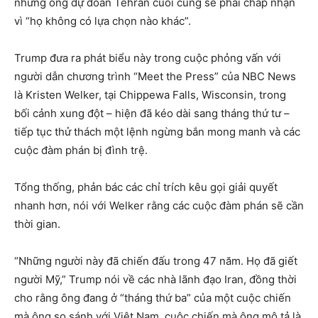
nhưng ông dự đoán Tehran cuối cùng sẽ phải chấp nhận
vì “họ không có lựa chọn nào khác”.
Trump đưa ra phát biểu này trong cuộc phỏng vấn với
người dẫn chương trình “Meet the Press” của NBC News
là Kristen Welker, tại Chippewa Falls, Wisconsin, trong
bối cảnh xung đột – hiện đã kéo dài sang tháng thứ tư –
tiếp tục thử thách một lệnh ngừng bắn mong manh và các
cuộc đàm phán bị đình trệ.
Tổng thống, phản bác các chỉ trích kêu gọi giải quyết
nhanh hơn, nói với Welker rằng các cuộc đàm phán sẽ cần
thời gian.
“Những người này đã chiến đấu trong 47 năm. Họ đã giết
người Mỹ,” Trump nói về các nhà lãnh đạo Iran, đồng thời
cho rằng ông đang ở “tháng thứ ba” của một cuộc chiến
mà ông so sánh với Việt Nam, cuộc chiến mà ông mô tả là