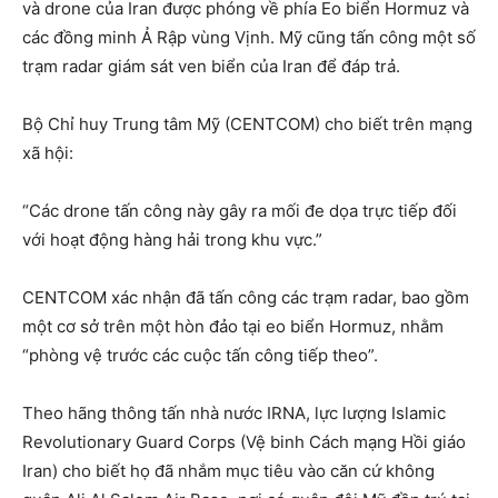
và drone của Iran được phóng về phía Eo biển Hormuz và
các đồng minh Ả Rập vùng Vịnh. Mỹ cũng tấn công một số
trạm radar giám sát ven biển của Iran để đáp trả.
Bộ Chỉ huy Trung tâm Mỹ (CENTCOM) cho biết trên mạng
xã hội:
“Các drone tấn công này gây ra mối đe dọa trực tiếp đối
với hoạt động hàng hải trong khu vực.”
CENTCOM xác nhận đã tấn công các trạm radar, bao gồm
một cơ sở trên một hòn đảo tại eo biển Hormuz, nhằm
“phòng vệ trước các cuộc tấn công tiếp theo”.
Theo hãng thông tấn nhà nước IRNA, lực lượng Islamic
Revolutionary Guard Corps (Vệ binh Cách mạng Hồi giáo
Iran) cho biết họ đã nhắm mục tiêu vào căn cứ không