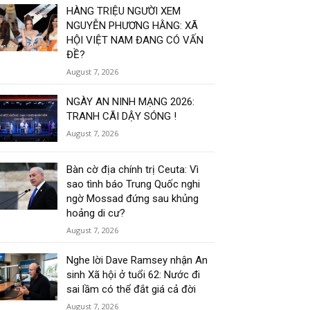
HÀNG TRIỆU NGƯỜI XEM
NGUYỄN PHƯƠNG HẰNG: XÃ
HỘI VIỆT NAM ĐANG CÓ VẤN
ĐỀ?
August 7, 2026
NGÀY AN NINH MẠNG 2026:
TRANH CÃI DẬY SÓNG !
August 7, 2026
Bàn cờ địa chính trị Ceuta: Vì
sao tình báo Trung Quốc nghi
ngờ Mossad đứng sau khủng
hoảng di cư?
August 7, 2026
Nghe lời Dave Ramsey nhận An
sinh Xã hội ở tuổi 62: Nước đi
sai lầm có thể đắt giá cả đời
August 7, 2026