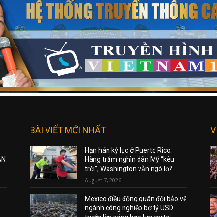
BÀI VIẾT MỚI NHẤT
V
Hạn hán kỷ lục ở Puerto Rico:
ẠN
Hàng trăm nghìn dân Mỹ “kêu
trời”, Washington vẫn ngó lơ?
August 7, 2026
Mexico điều động quân đội bảo vệ
ngành công nghiệp bơ tỷ USD