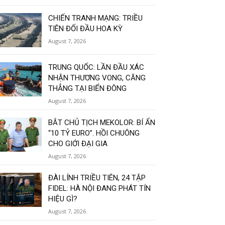
CHIẾN TRANH MẠNG: TRIỀU
TIÊN ĐỐI ĐẦU HOA KỲ
August 7, 2026
TRUNG QUỐC: LẦN ĐẦU XÁC
NHẬN THƯƠNG VONG, CĂNG
THẲNG TẠI BIỂN ĐÔNG
August 7, 2026
BẮT CHỦ TỊCH MEKOLOR: BÍ ẨN
“10 TỶ EURO”. HỒI CHUÔNG
CHO GIỚI ĐẠI GIA
August 7, 2026
ĐÀI LÍNH TRIỀU TIÊN, 24 TẬP
FIDEL: HÀ NỘI ĐANG PHÁT TÍN
HIỆU GÌ?
August 7, 2026