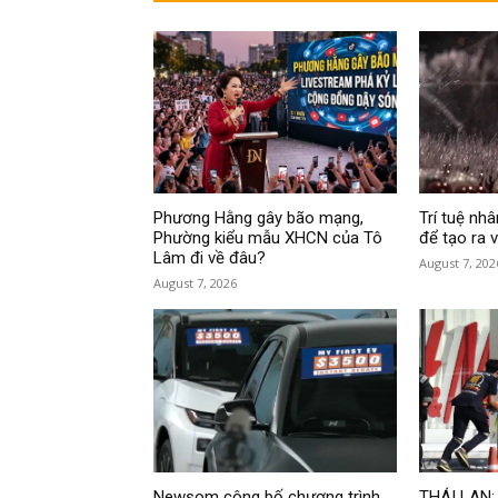
Phương Hằng gây bão mạng,
Trí tuệ nh
Phường kiểu mẫu XHCN của Tô
để tạo ra v
Lâm đi về đâu?
August 7, 202
August 7, 2026
Newsom công bố chương trình
THÁI LAN: