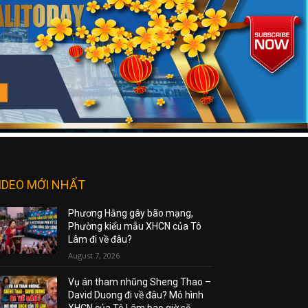
IDEO MỚI NHẤT
Phương Hằng gây bão mạng,
Phường kiểu mẫu XHCN của Tô
Lâm đi về đâu?
August 7, 2026
Vụ án tham nhũng Sheng Thao –
David Duong đi về đâu? Mô hình