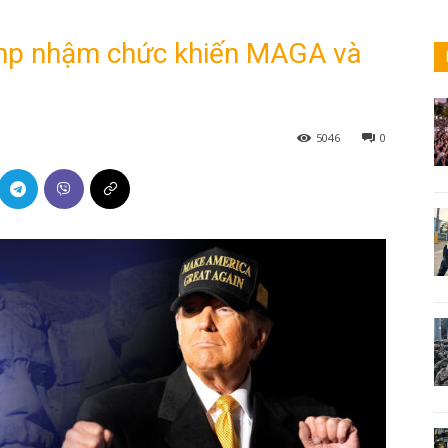
mp nhậm chức khiến MAGA và
5046
0