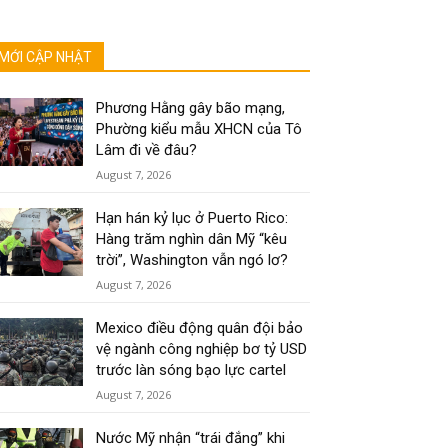
MỚI CẬP NHẬT
Phương Hằng gây bão mạng,
Phường kiểu mẫu XHCN của Tô
Lâm đi về đâu?
August 7, 2026
Hạn hán kỷ lục ở Puerto Rico:
Hàng trăm nghìn dân Mỹ “kêu
trời”, Washington vẫn ngó lơ?
August 7, 2026
Mexico điều động quân đội bảo
vệ ngành công nghiệp bơ tỷ USD
trước làn sóng bạo lực cartel
August 7, 2026
Nước Mỹ nhận “trái đắng” khi