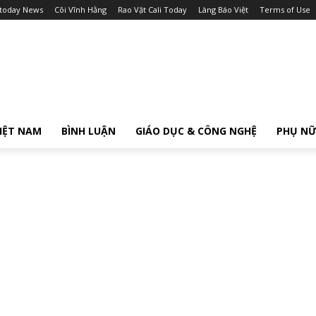
itoday News
Cõi Vĩnh Hằng
Rao Vặt Cali Today
Làng Báo Việt
Terms of Use
IỆT NAM
BÌNH LUẬN
GIÁO DỤC & CÔNG NGHỆ
PHỤ N