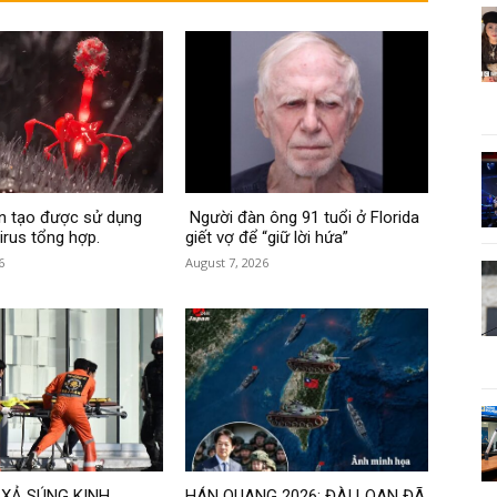
ân tạo được sử dụng
Người đàn ông 91 tuổi ở Florida
irus tổng hợp.
giết vợ để “giữ lời hứa”
6
August 7, 2026
 XẢ SÚNG KINH
HÁN QUANG 2026: ĐÀI LOAN ĐÃ