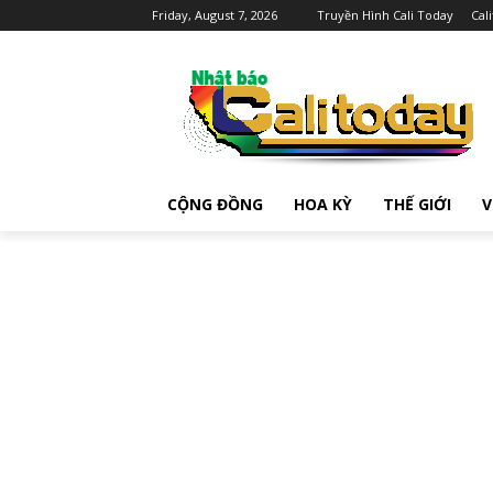
Friday, August 7, 2026
Truyền Hình Cali Today
Cal
CỘNG ĐỒNG
HOA KỲ
THẾ GIỚI
V