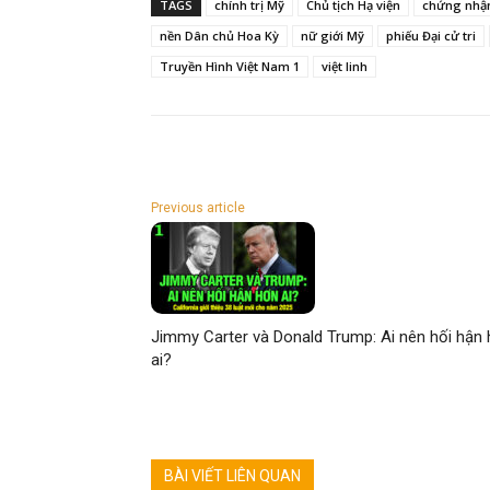
TAGS
chính trị Mỹ
Chủ tịch Hạ viện
chứng nhậ
nền Dân chủ Hoa Kỳ
nữ giới Mỹ
phiếu Đại cử tri
Truyền Hình Việt Nam 1
việt linh
Previous article
Jimmy Carter và Donald Trump: Ai nên hối hận
ai?
BÀI VIẾT LIÊN QUAN