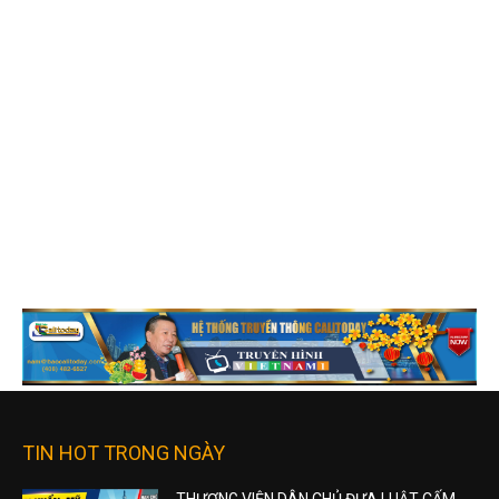
TIN HOT TRONG NGÀY
THƯỢNG VIỆN DÂN CHỦ ĐƯA LUẬT CẤM