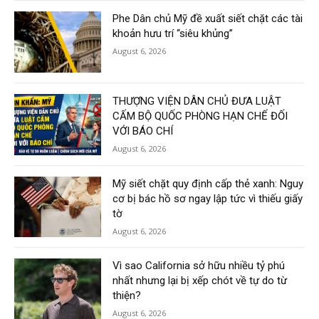
Phe Dân chủ Mỹ đề xuất siết chặt các tài
khoản hưu trí “siêu khủng”
August 6, 2026
THƯỢNG VIỆN DÂN CHỦ ĐƯA LUẬT
CẤM BỘ QUỐC PHÒNG HẠN CHẾ ĐỐI
VỚI BÁO CHÍ
August 6, 2026
Mỹ siết chặt quy định cấp thẻ xanh: Nguy
cơ bị bác hồ sơ ngay lập tức vì thiếu giấy
tờ
August 6, 2026
Vì sao California sở hữu nhiều tỷ phú
nhất nhưng lại bị xếp chót về tự do từ
thiện?
August 6, 2026