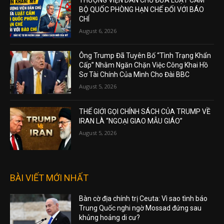
BỘ QUỐC PHÒNG HẠN CHẾ ĐỐI VỚI BÁO
CHÍ
August 6, 2026
Ông Trump Đã Tuyên Bố “Tình Trạng Khẩn
Cấp” Nhằm Ngăn Chặn Việc Công Khai Hồ
Sơ Tài Chính Của Mình Cho Đài BBC
August 5, 2026
THẾ GIỚI GỌI CHÍNH SÁCH CỦA TRUMP VỀ
IRAN LÀ “NGOẠI GIAO MẪU GIÁO”
August 5, 2026
BÀI VIẾT MỚI NHẤT
Bàn cờ địa chính trị Ceuta: Vì sao tình báo
Trung Quốc nghi ngờ Mossad đứng sau
khủng hoảng di cư?