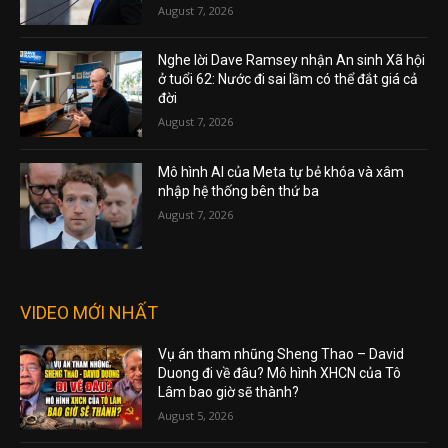
August 7, 2026
Nghe lời Dave Ramsey nhận An sinh Xã hội
ở tuổi 62: Nước đi sai lầm có thể đắt giá cả
đời
August 7, 2026
Mô hình AI của Meta tự bẻ khóa và xâm
nhập hệ thống bên thứ ba
August 7, 2026
VIDEO MỚI NHẤT
Vụ án tham nhũng Sheng Thao – David
Duong đi về đâu? Mô hình XHCN của Tô
Lâm bao giờ sẽ thành?
August 5, 2026