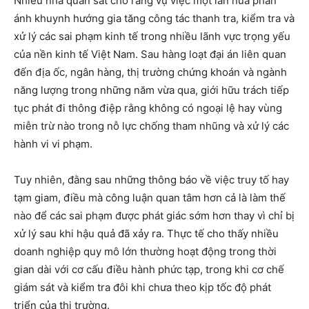
Nhiều nhà quan sát cho rằng vụ việc một lần nữa phản
ánh khuynh hướng gia tăng công tác thanh tra, kiểm tra và
xử lý các sai phạm kinh tế trong nhiều lãnh vực trọng yếu
của nền kinh tế Việt Nam. Sau hàng loạt đại án liên quan
đến địa ốc, ngân hàng, thị trường chứng khoán và ngành
năng lượng trong những năm vừa qua, giới hữu trách tiếp
tục phát đi thông điệp rằng không có ngoại lệ hay vùng
miễn trừ nào trong nỗ lực chống tham nhũng và xử lý các
hành vi vi phạm.
Tuy nhiên, đằng sau những thông báo về việc truy tố hay
tạm giam, điều mà công luận quan tâm hơn cả là làm thế
nào để các sai phạm được phát giác sớm hơn thay vì chỉ bị
xử lý sau khi hậu quả đã xảy ra. Thực tế cho thấy nhiều
doanh nghiệp quy mô lớn thường hoạt động trong thời
gian dài với cơ cấu điều hành phức tạp, trong khi cơ chế
giám sát và kiểm tra đôi khi chưa theo kịp tốc độ phát
triển của thị trường.