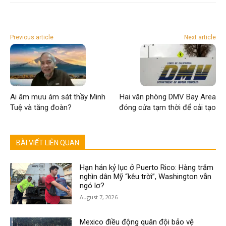
Previous article
Next article
Ai âm mưu ám sát thầy Minh
Hai văn phòng DMV Bay Area
Tuệ và tăng đoàn?
đóng cửa tạm thời để cải tạo
BÀI VIẾT LIÊN QUAN
Hạn hán kỷ lục ở Puerto Rico: Hàng trăm
nghìn dân Mỹ “kêu trời”, Washington vẫn
ngó lơ?
August 7, 2026
Mexico điều động quân đội bảo vệ