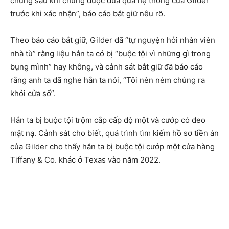
chúng sau khi chúng được đưa qua hệ thống của Gilder
trước khi xác nhận”, báo cáo bắt giữ nêu rõ.
Theo báo cáo bắt giữ, Gilder đã “tự nguyện hỏi nhân viên
nhà tù” rằng liệu hắn ta có bị “buộc tội vì những gì trong
bụng mình” hay không, và cảnh sát bắt giữ đã báo cáo
rằng anh ta đã nghe hắn ta nói, “Tôi nên ném chúng ra
khỏi cửa sổ”.
Hắn ta bị buộc tội trộm cắp cấp độ một và cướp có đeo
mặt nạ. Cảnh sát cho biết, quá trình tìm kiếm hồ sơ tiền án
của Gilder cho thấy hắn ta bị buộc tội cướp một cửa hàng
Tiffany & Co. khác ở Texas vào năm 2022.