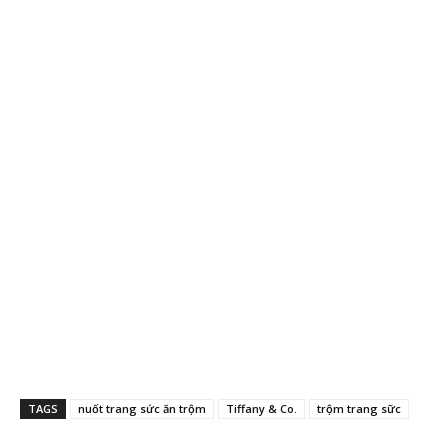
TAGS
nuốt trang sức ăn trộm
Tiffany & Co.
trộm trang sữc