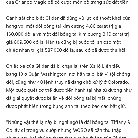
của Orlando Magic để có được món đồ trang sức đắt tiền.
Cảnh sát cho biết Gilder đã dùng vũ lực để thoát khỏi cửa
hàng với một đôi bông tai kim cương 4,86 ​​carat trị giá
160.000 đô la và một đôi bông tai kim cương 8,19 carat trị
giá 609.500 đô la. Hắn ta cũng bị buộc tội ăn cắp một
chiếc nhẫn trị giá 587.000 đô la, sau đó đã được thu hồi.
Chiếc xe của Gilder đã bị chặn lại trên Xa lộ Liên tiểu
bang 10 ở Quận Washington, nơi hắn ta bị bắt vì tội chống
đối, cũng như 48 lệnh truy nã đang chờ xử lý ở Colorado.
Một cuộc quét cơ thể được tiến hành tại nhà tù dường như
đã giải quyết được bí ẩn về đôi bông tai bị mất; chúng
được phát hiện trong bụng anh ta, theo báo cáo bắt giữ.
“Những vật thể lạ này bị nghi ngờ là đôi bông tai Tiffany &
Co lấy đi trong vụ cướp nhưng WCSO sẽ cần thu thập