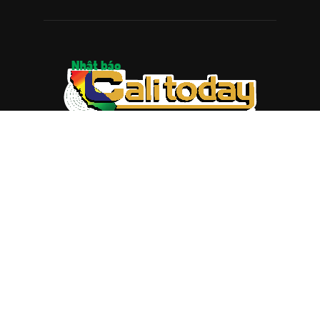
ABOUT US
Trang web
baocalitoday.com
là sản phẩm của Hệ Thống
Truyền Thông Cali Today
Tòa soạn: 1310 Tully Road #109, San Jose, CA 95122
Tel: (408) 482-6527
Contact us:
nam@baocalitoday.com