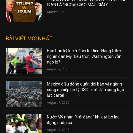
IRAN LÀ “NGOẠI GIAO MẪU GIÁO”
August 5, 2026
BÀI VIẾT MỚI NHẤT
Hạn hán kỷ lục ở Puerto Rico: Hàng trăm
nghìn dân Mỹ “kêu trời”, Washington vẫn
ngó lơ?
August 7, 2026
Mexico điều động quân đội bảo vệ ngành
công nghiệp bơ tỷ USD trước làn sóng bạo
lực cartel
August 7, 2026
Nước Mỹ nhận “trái đắng” khi gạt bỏ lao
động nhập cư
August 7, 2026