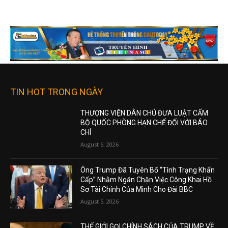
TIN HOT TRONG NGÀY
THƯỢNG VIỆN DÂN CHỦ ĐƯA LUẬT CẤM
BỘ QUỐC PHÒNG HẠN CHẾ ĐỐI VỚI BÁO
CHÍ
August 6, 2026
Ông Trump Đã Tuyên Bố “Tình Trạng Khẩn
Cấp” Nhằm Ngăn Chặn Việc Công Khai Hồ
Sơ Tài Chính Của Mình Cho Đài BBC
August 5, 2026
THẾ GIỚI GỌI CHÍNH SÁCH CỦA TRUMP VỀ