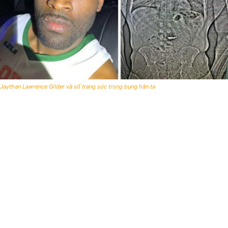
Jaythan Lawrence Gilder và số trang sức trong bụng hắn ta