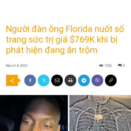
Người đàn ông Florida nuốt số
trang sức trị giá $769K khi bị
phát hiện đang ăn trộm
March 4, 2025
1352
0