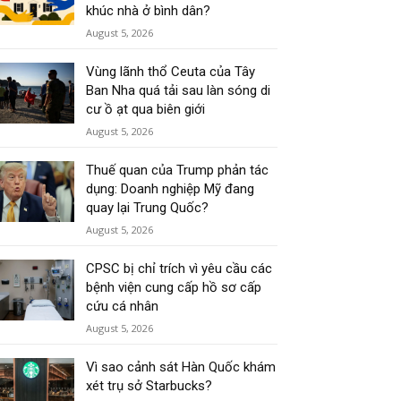
khúc nhà ở bình dân?
August 5, 2026
Vùng lãnh thổ Ceuta của Tây
Ban Nha quá tải sau làn sóng di
cư ồ ạt qua biên giới
August 5, 2026
Thuế quan của Trump phản tác
dụng: Doanh nghiệp Mỹ đang
quay lại Trung Quốc?
August 5, 2026
CPSC bị chỉ trích vì yêu cầu các
bệnh viện cung cấp hồ sơ cấp
cứu cá nhân
August 5, 2026
Vì sao cảnh sát Hàn Quốc khám
xét trụ sở Starbucks?