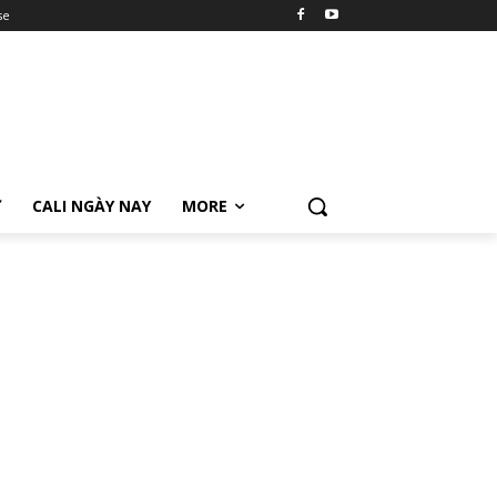
se
Ữ
CALI NGÀY NAY
MORE