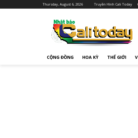
Thursday, August 6, 2026
Truyền Hình Cali Today
CỘNG ĐỒNG
HOA KỲ
THẾ GIỚI
V