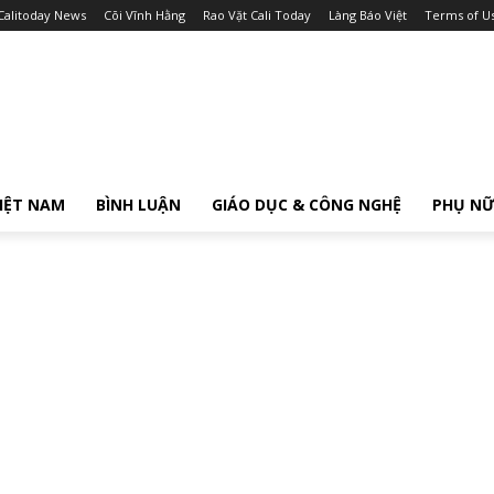
Calitoday News
Cõi Vĩnh Hằng
Rao Vặt Cali Today
Làng Báo Việt
Terms of U
IỆT NAM
BÌNH LUẬN
GIÁO DỤC & CÔNG NGHỆ
PHỤ N