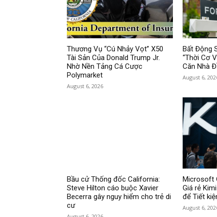
Thương Vụ “Cú Nhảy Vọt” X50
Bất Động 
Tài Sản Của Donald Trump Jr.
“Thời Cơ 
Nhờ Nền Tảng Cá Cược
Căn Nhà Đ
Polymarket
August 6, 202
August 6, 2026
Bầu cử Thống đốc California:
Microsoft 
Steve Hilton cáo buộc Xavier
Giá rẻ Kim
Becerra gây nguy hiểm cho trẻ di
để Tiết ki
cư
August 6, 202
August 6, 2026