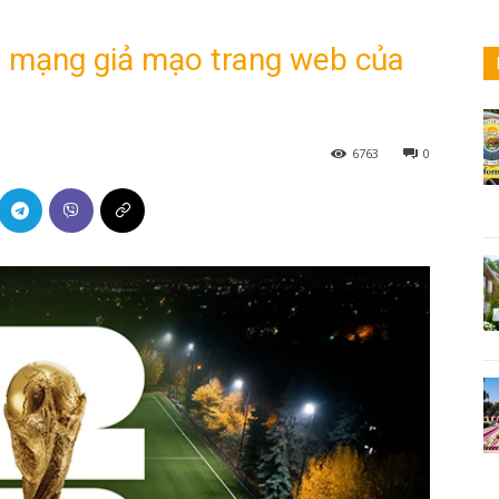
m mạng giả mạo trang web của
6763
0