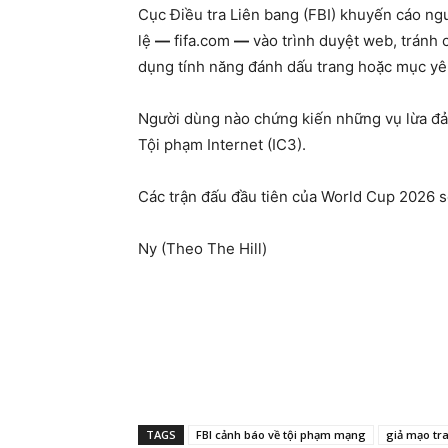
Cục Điều tra Liên bang (FBI) khuyến cáo ng
lệ
—
fifa.com
—
vào trình duyệt web, tránh c
dụng tính năng đánh dấu trang hoặc mục yêu
Người dùng nào chứng kiến ​​những vụ lừa đ
Tội phạm Internet (IC3).
Các trận đấu đầu tiên của World Cup 2026 sẽ
Ny (Theo The Hill)
TAGS
FBI cảnh báo về tội phạm mạng
giả mạo tr