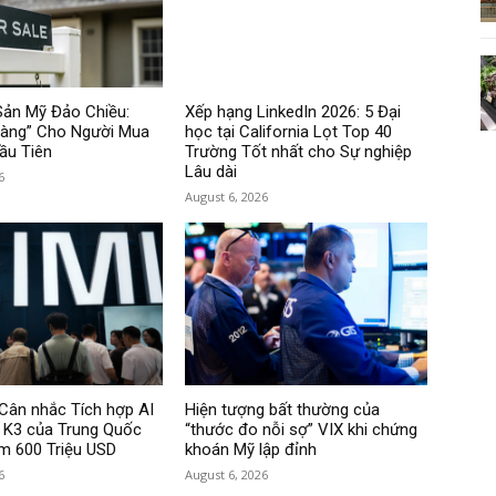
Sản Mỹ Đảo Chiều:
Xếp hạng LinkedIn 2026: 5 Đại
Vàng” Cho Người Mua
học tại California Lọt Top 40
ầu Tiên
Trường Tốt nhất cho Sự nghiệp
Lâu dài
6
August 6, 2026
Cân nhắc Tích hợp AI
Hiện tượng bất thường của
i K3 của Trung Quốc
“thước đo nỗi sợ” VIX khi chứng
ệm 600 Triệu USD
khoán Mỹ lập đỉnh
6
August 6, 2026